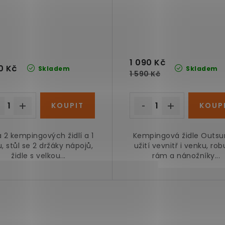
1 090 Kč
0 Kč
Skladem
Skladem
1 590 Kč
 2 kempingových židlí a 1
Kempingová židle Outsu
u, stůl se 2 držáky nápojů,
užití vevnitř i venku, rob
židle s velkou...
rám a nánožníky...