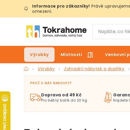
Přejít
Právě upravujeme 
na
omezení.
obsah
Výrobky
Místnosti
Venkovní p
Domů
Výrobky
Zahradní nábytek a doplňky
PROČ U NÁS NAKOUPIT
Doprava od 49 Kč
Garanc
Pro běžný balík do 20 kg
Najdete 