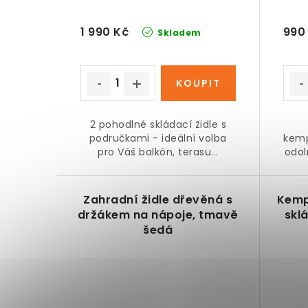
o
d
d
u
1 990 Kč
990
Skladem
u
k
k
t
t
ů
ů
2 pohodlné skládací židle s
područkami - ideální volba
kemp
pro Váš balkón, terasu...
odol
Zahradní židle dřevěná s
Kemp
držákem na nápoje, tmavě
skl
šedá