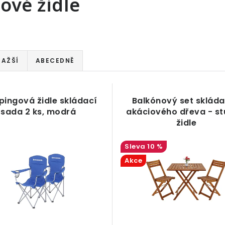
ové židle
RAŽŠÍ
ABECEDNĚ
ingová židle skládací
Balkónový set skláda
sada 2 ks, modrá
akáciového dřeva - stů
židle
10 %
Akce