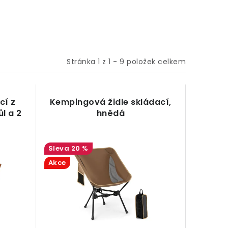
Stránka
1
z
1
-
9
položek celkem
cí z
Kempingová židle skládací,
l a 2
hnědá
20 %
Akce