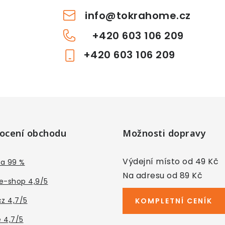
info
@
tokrahome.cz
+420 603 106 209
+420 603 106 209
ocení obchodu
Možnosti dopravy
Výdejní místo od 49 Kč
a 99 %
Na adresu od 89 Kč
e-shop 4,9/5
cz 4,7/5
KOMPLETNÍ CENÍK
 4,7/5