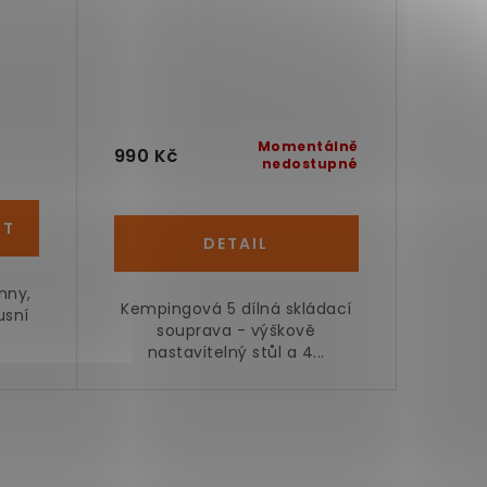
Momentálně
990 Kč
nedostupné
nny,
Kempingová 5 dílná skládací
usní
souprava - výškově
nastavitelný stůl a 4...