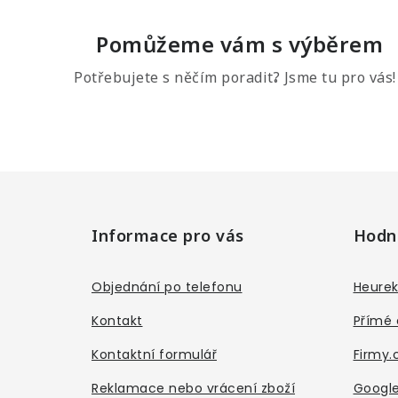
Pomůžeme vám s výběrem
Potřebujete s něčím poradit? Jsme tu pro vás!
Z
á
Informace pro vás
Hodn
p
a
Objednání po telefonu
Heurek
t
Kontakt
Přímé 
í
Kontaktní formulář
Firmy.
Reklamace nebo vrácení zboží
Google