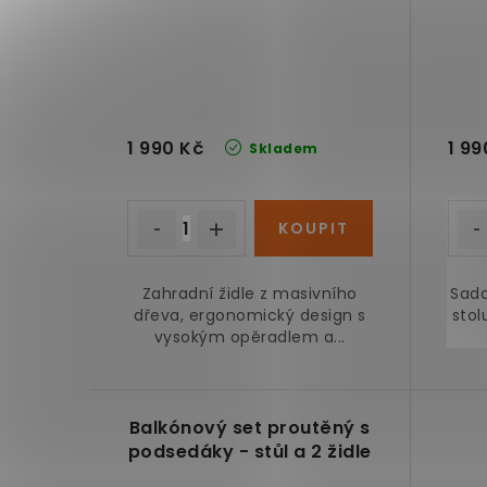
1 990 Kč
1 99
Skladem
Zahradní židle z masivního
Sada
dřeva, ergonomický design s
stol
vysokým opěradlem a...
Balkónový set proutěný s
podsedáky - stůl a 2 židle