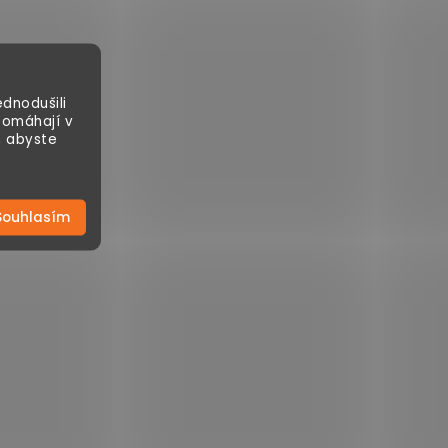
dnodušili
pomáhají v
, abyste
Souhlasím