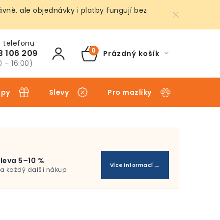
ně, ale objednávky i platby fungují bez
3 106 209
Prázdný košík
NÁKUPNÍ
0 – 16:00)
KOŠÍK
ipy
Slevy
Pro mazlíky
Pro dět
leva 5–10 %
Více informací
a každý další nákup