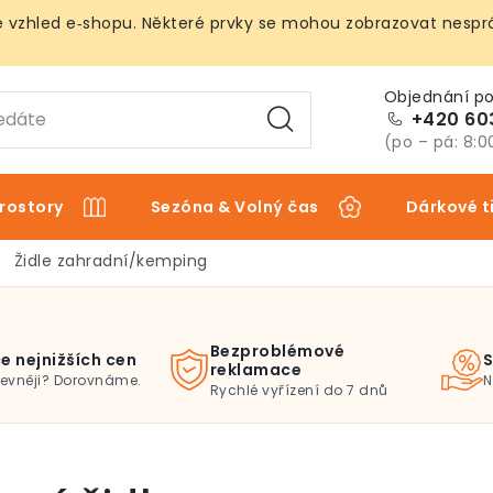
vzhled e‑shopu. Některé prvky se mohou zobrazovat nespráv
+420 60
(po – pá: 8:0
rostory
Sezóna & Volný čas
Dárkové t
Židle zahradní/kemping
Bezproblémové
e nejnižších cen
S
reklamace
levněji? Dorovnáme.
N
Rychlé vyřízení do 7 dnů