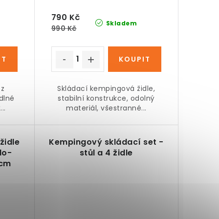
790 Kč
Skladem
990 Kč
 z
Skládací kempingová židle,
dlné
stabilní konstrukce, odolný
..
materiál, všestranné...
židle
Kempingový skládací set -
lo-
stůl a 4 židle
 cm