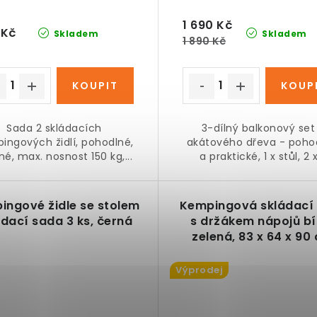
1 690 Kč
 Kč
Skladem
Skladem
1 890 Kč
Sada 2 skládacích
3-dílný balkonový set
ingových židlí, pohodlné,
akátového dřeva - poho
né, max. nosnost 150 kg,...
a praktické, 1 x stůl, 2 x.
ingové židle se stolem
Kempingová skládací 
ádací sada 3 ks, černá
s držákem nápojů bí
zelená, 83 x 64 x 90
Výprodej