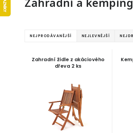
Zahradní a kemping
Ř
NEJPRODÁVANĚJŠÍ
NEJLEVNĚJŠÍ
NEJD
a
V
z
ý
Zahradní židle z akáciového
Kemp
e
dřeva 2 ks
p
n
i
í
s
p
p
r
r
o