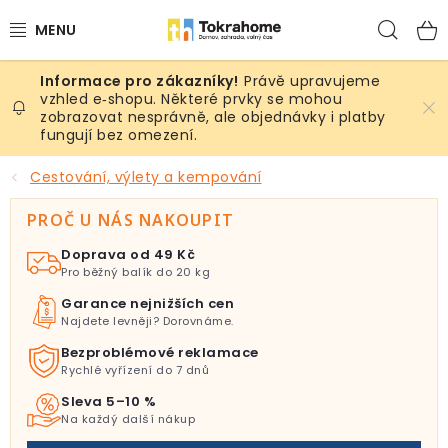
Přejít
Hled
na
obsah
Právě upravujeme
Výrobky
vzhled e‑shopu. Některé prvky se mohou
zobrazovat nesprávně, ale objednávky i platby
fungují bez omezení.
Místnosti
Cestování, výlety a kempování
Venkovní prostory
PROČ U NÁS NAKOUPIT
Sezóna & Volný čas
Doprava od 49 Kč
Pro běžný balík do 20 kg
Dárkové tipy
Garance nejnižších cen
Najdete levněji? Dorovnáme.
Slevy
Bezproblémové reklamace
Rychlé vyřízení do 7 dnů
Pro mazlíky
Sleva 5–10 %
Na každý další nákup