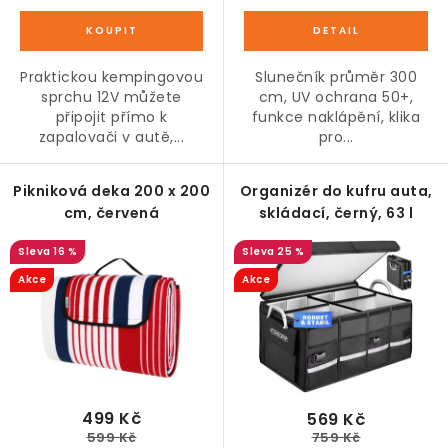
Praktickou kempingovou
Slunečník průměr 300
sprchu 12V můžete
cm, UV ochrana 50+,
připojit přímo k
funkce naklápění, klika
zapalovači v autě,...
pro...
Pikniková deka 200 x 200
Organizér do kufru auta,
cm, červená
skládací, černý, 63 l
16 %
25 %
Akce
Akce
499 Kč
569 Kč
599 Kč
759 Kč