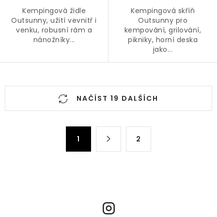
Kempingová židle
Kempingová skříň
Outsunny, užití vevnitř i
Outsunny pro
venku, robusní rám a
kempování, grilování,
nánožníky...
pikniky, horní deska
jako...
O
v
NAČÍST 19 DALŠÍCH
l
á
S
d
t
1
2
a
r
c
á
n
í
k
p
o
r
v