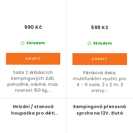
990 Kč
599 Kč
Skladem
Skladem
Sada 2 skládacích
Pikniková deka,
kempingových židlí,
multifunkční využití, pro
pohodlné, odolné, max.
4 - 6 osob, 2 x 2 m, 3
nosnost 150 kg,...
vrstvy:...
Hnízdní / stanová
Kempingová přenosná
houpačka pro děti
sprcha na 12V, žlutá
modrozelená Ø100 cm,
nosnost 150 kg