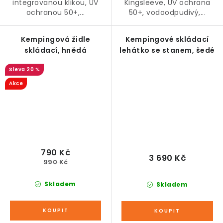
integrovanou klikou, UV
Kingsleeve, UV ochrana
ochranou 50+,...
50+, vodoodpudivý,...
Kempingová židle
Kempingové skládací
skládací, hnědá
lehátko se stanem, šedé
20 %
Akce
790 Kč
3 690 Kč
990 Kč
Skladem
Skladem