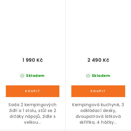
ks, černá
144 x 48 x 119 cm
1 990 Kč
2 490 Kč
Skladem
Skladem
Sada 2 kempingových
Kempingová kuchyně, 3
židlí a 1 stolu, stůl se 2
odkládací desky,
držáky nápojů, židle s
dvoupatrová látková
velkou...
skříňka, 4 háčky...