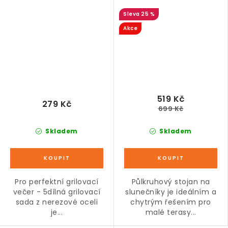
černý
25 %
Akce
519 Kč
279 Kč
699 Kč
Skladem
Skladem
Pro perfektní grilovací
Půlkruhový stojan na
večer - 5dílná grilovací
slunečníky je ideálním a
sada z nerezové oceli
chytrým řešením pro
je...
malé terasy...