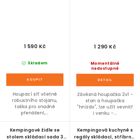
1 590 Kč
1 290 Kč
Skladem
Momentálně
nedostupné
Houpací síť včetně
Závěsná houpačka 2v1 -
robustního stojanu,
stan a houpačka
taška pro snadné
"hnízdo", lze užít vevnitř
přenášení,...
i venku -...
Kempingové židle se
Kempingová kuchyně s
stolem skládací sada 3
regály skládací, stříbrná,