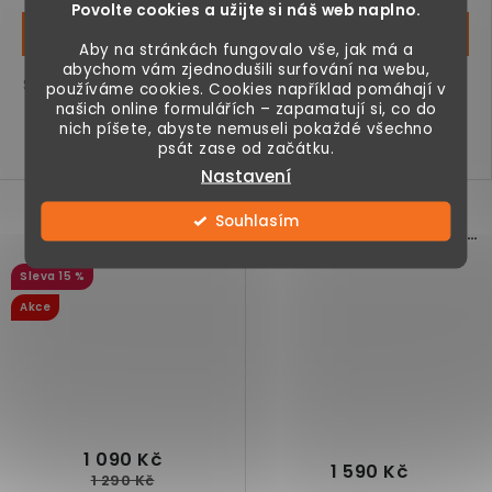
Povolte cookies a užijte si náš web naplno.
Aby na stránkách fungovalo vše, jak má a
abychom vám zjednodušili surfování na webu,
Skládací stůl vhodný pro
Pikniková deka,
používáme cookies. Cookies například pomáhají v
kempování, na zahradu
multifunkční využití, pro
našich online formulářích – zapamatují si, co do
nich píšete, abyste nemuseli pokaždé všechno
nebo terasu, pro 4
4 - 6 osob, 2 x 2 m, 3
psát zase od začátku.
osoby,...
vrstvy:...
Nastavení
Venkovní voděodolný
Skládací kempingové
Souhlasím
koberec, oboustranný
lehátko s matrací, světle
design, zelený/krémový
šedé, 188 x 64,5 x 53 cm
15 %
Akce
1 090 Kč
1 590 Kč
1 290 Kč