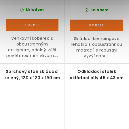
Skladem
Skladem
Venkovní koberec s
Skládací kempingové
oboustranným
lehátko s oboustrannou
designem, odolný vůči
matrací, s robustní
povětrnostním vlivům,...
vyvýšenou...
Sprchový stan skládací
Odkládací stolek
zelený, 120 x 120 x 190 cm
skládací bílý 45 x 43 cm