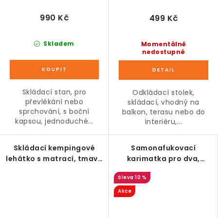
990 Kč
499 Kč
Skladem
Momentálně
nedostupné
Skládací stan, pro
Odkládací stolek,
převlékání nebo
skládací, vhodný na
sprchování, s boční
balkon, terasu nebo do
kapsou, jednoduché...
interiéru,...
Skládací kempingové
Samonafukovací
lehátko s matrací, tmavě
karimatka pro dva,
modré, 191 x 64 x 29 cm
modrá, 186 x 130 x 4 cm
10 %
Akce