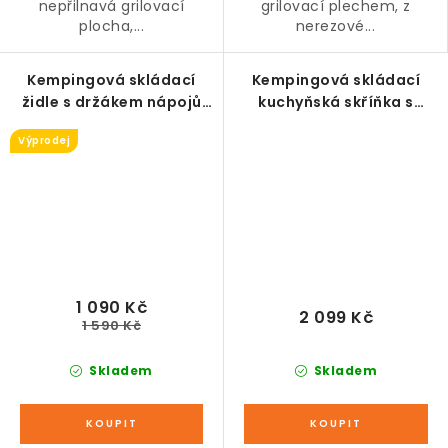
nepřilnavá grilovací
grilovací plechem, z
plocha,...
nerezové...
Kempingová skládací
Kempingová skládací
židle s držákem nápojů
kuchyňská skříňka s
bílo-zelená, 83 x 64 x 90
pracovní deskou, 3
Výprodej
cm
police, šedá, 96 x 49,5 x
104 cm
1 090 Kč
2 099 Kč
1 590 Kč
Skladem
Skladem