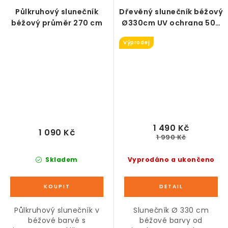
Půlkruhový slunečník
Dřevěný slunečník béžový
béžový průměr 270 cm
Ø330cm UV ochrana 50+
- KOSMETICKÉ VADY
Výprodej
1 490 Kč
1 090 Kč
1 990 Kč
Skladem
Vyprodáno a ukončeno
Půlkruhový slunečník v
Slunečník Ø 330 cm
béžové barvě s
béžové barvy od