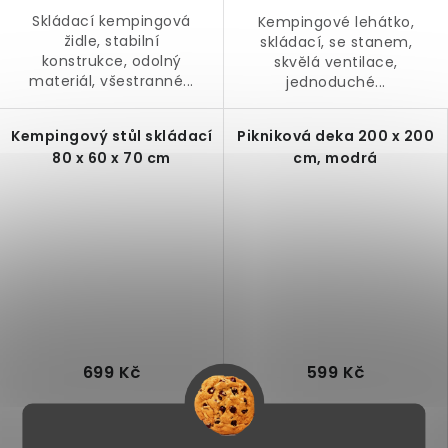
Skládací kempingová
Kempingové lehátko,
židle, stabilní
skládací, se stanem,
konstrukce, odolný
skvělá ventilace,
materiál, všestranné...
jednoduché...
Kempingový stůl skládací
Pikniková deka 200 x 200
80 x 60 x 70 cm
cm, modrá
699 Kč
599 Kč
Skladem
Skladem