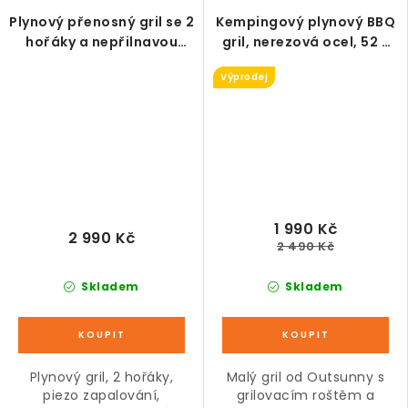
Plynový přenosný gril se 2
Kempingový plynový BBQ
hořáky a nepřilnavou
gril, nerezová ocel, 52 x
deskou, stříbrný
40 x 31 cm
Výprodej
1 990 Kč
2 990 Kč
2 490 Kč
Skladem
Skladem
Plynový gril, 2 hořáky,
Malý gril od Outsunny s
piezo zapalování,
grilovacím roštěm a