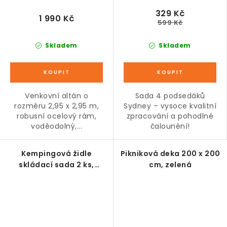
329 Kč
1 990 Kč
599 Kč
Skladem
Skladem
Venkovní altán o
Sada 4 podsedáků
rozměru 2,95 x 2,95 m,
Sydney – vysoce kvalitní
robusní ocelový rám,
zpracování a pohodlné
voděodolný,...
čalounění!
Kempingová židle
Pikniková deka 200 x 200
skládací sada 2 ks,
cm, zelená
modrá