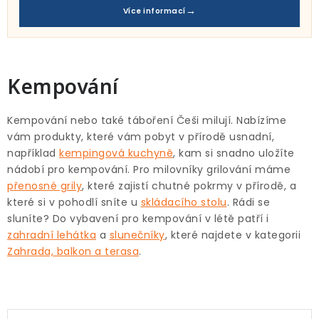
Pro děti
Více informací
Testovací laboratoř
Blog o bydlení a zahradě
Kempování
Vydělávejte s námi
Kempování nebo také táboření Češi milují. Nabízíme
vám produkty, které vám pobyt v přírodě usnadní,
Kontakt
například
kempingová kuchyně
, kam si snadno uložíte
nádobí pro kempování. Pro milovníky grilování máme
přenosné grily
, které zajistí chutné pokrmy v přírodě, a
které si v pohodlí sníte u
skládacího stolu
. Rádi se
sluníte? Do vybavení pro kempování v létě patří i
zahradní lehátka
a
slunečníky
, které najdete v kategorii
Zahrada, balkon a terasa
.
V
Ř