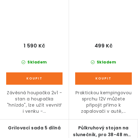
1 590 Kč
499 Kč
Skladem
Skladem
Závěsná houpačka 2v1 -
Praktickou kempingovou
stan a houpačka
sprchu 12V můžete
"hnízdo", lze užít vevnitř
připojit přímo k
i venku -...
zapalovači v autě,...
Grilovací sada 5 dílná
Půlkruhový stojan na
slunečník, pro 38-48 mm,