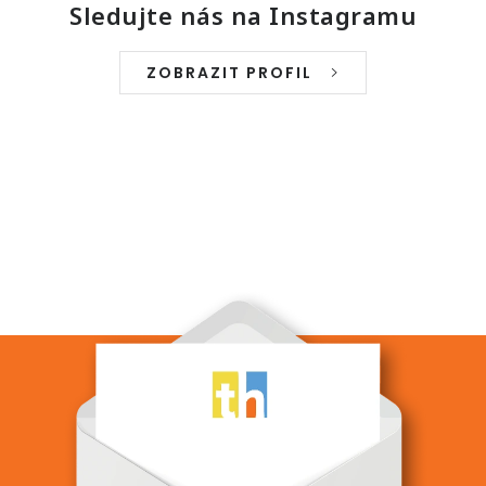
v
á
Sledujte nás na Instagramu
k
n
y
í
v
ZOBRAZIT PROFIL
ý
p
i
s
u