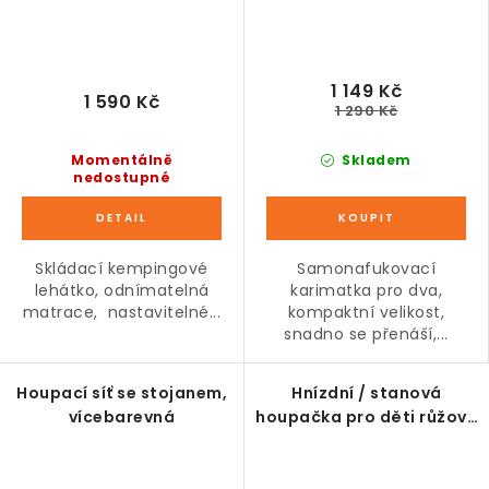
1 149 Kč
1 590 Kč
1 290 Kč
Momentálně
Skladem
nedostupné
Skládací kempingové
Samonafukovací
lehátko, odnímatelná
karimatka pro dva,
matrace, nastavitelné...
kompaktní velikost,
snadno se přenáší,...
Houpací síť se stojanem,
Hnízdní / stanová
vícebarevná
houpačka pro děti růžová
Ø100 cm, nosnost 150 kg