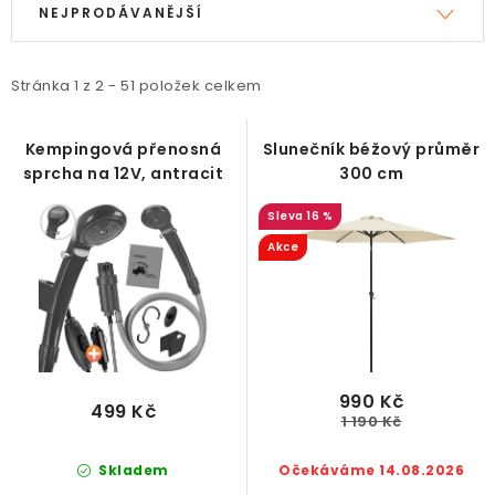
ý
a
NEJPRODÁVANĚJŠÍ
p
z
i
e
Stránka
1
z
2
-
51
položek celkem
s
n
p
í
Kempingová přenosná
Slunečník béžový průměr
r
p
sprcha na 12V, antracit
300 cm
o
r
16 %
d
o
Akce
u
d
k
u
t
k
ů
t
ů
990 Kč
499 Kč
1 190 Kč
Skladem
Očekáváme 14.08.2026