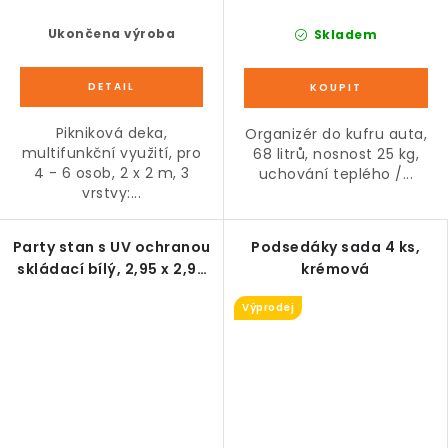
Ukončena výroba
Skladem
Pikniková deka,
Organizér do kufru auta,
multifunkční využití, pro
68 litrů, nosnost 25 kg,
4 - 6 osob, 2 x 2 m, 3
uchování teplého /...
vrstvy:...
Party stan s UV ochranou
Podsedáky sada 4 ks,
skládací bílý, 2,95 x 2,95
krémová
m
Výprodej