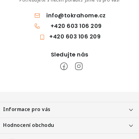
Potřebujete s něčím poradit? Jsme tu pro vás!
info
@
tokrahome.cz
+420 603 106 209
+420 603 106 209
Z
á
Informace pro vás
p
a
Objednání po telefonu
Hodnocení obchodu
t
Kontakt
Heureka 99 %