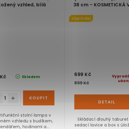
kožený vzhled, bílá
38 cm - KOSMETICKÁ 
Výprodej
699 Kč
 Kč
Vyprod
Skladem
ukon
899 Kč
tifunkční stolní lampa v
Skládací dlouhý taburet
eném vzhledu s budíkem,
sedací lavice a box s úl
lendářem, hodinami a...