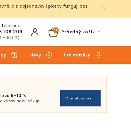
ně, ale objednávky i platby fungují bez
3 106 209
Prázdný košík
NÁKUPNÍ
0 – 16:00)
KOŠÍK
ipy
Slevy
Pro mazlíky
Pro dět
leva 5–10 %
Více informací
a každý další nákup