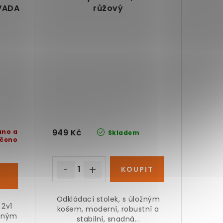
VADA
růžový
949 Kč
áno a
Skladem
čeno
Odkládací stolek, s úložným
 2v1
košem, moderní, robustní a
ožným
stabilní, snadná...