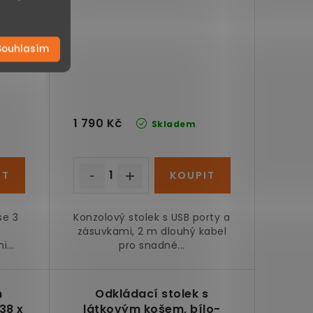
Souhlasím
1 790 Kč
Skladem
se 3
Konzolový stolek s USB porty a
zásuvkami, 2 m dlouhý kabel
...
pro snadné...
m
Odkládací stolek s
 38 x
látkovým košem, bílo-