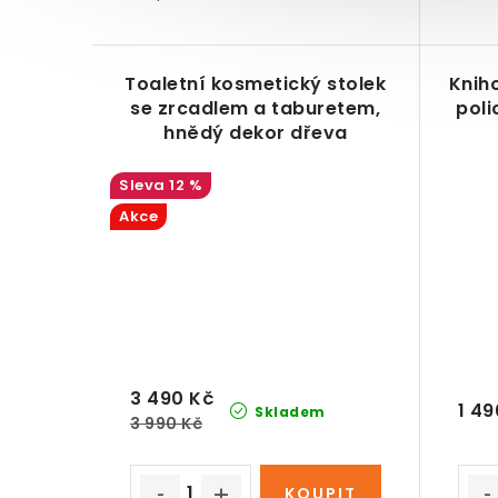
Toaletní kosmetický stolek
Knih
se zrcadlem a taburetem,
poli
hnědý dekor dřeva
12 %
Akce
3 490 Kč
1 49
Skladem
3 990 Kč