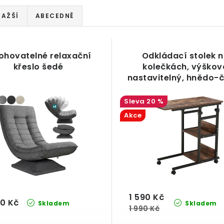
RAŽŠÍ
ABECEDNĚ
ohovatelné relaxační
Odkládací stolek 
křeslo šedé
kolečkách, výškov
nastavitelný, hnědo-
20 %
Akce
1 590 Kč
90 Kč
Skladem
Skladem
1 990 Kč