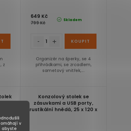
649 Kč
Skladem
799 Kč
ým
Organizér na šperky, se 4
, z
přihrádkami, se zrcadlem,
sametový vnitřek,...
tolek
Konzolový stolek se
lem,
zásuvkami a USB porty,
rustikální hnědá, 25 x 120 x
81 cm
dnodušili
pomáhají v
, abyste