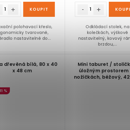
axační polohavací křeslo,
Odkládací stolek, na
rgonomicky tvarované,
kolečkách, výškově
radlo nastavitelné do...
nastavitelný, kovový rá
brzdou,...
a dřevěná bílá, 80 x 40
Mini taburet / stolič
x 48 cm
úložným prostorem
nožičkách, béžový, 42
x 38 cm
11 %