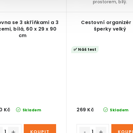
prostorem, bílý.
ovna se 3 skříňkami a 3
Cestovní organizér
cemi, bílá, 60 x 29 x 90
šperky velký
cm
✅ Náš test
0 Kč
269 Kč
Skladem
Skladem