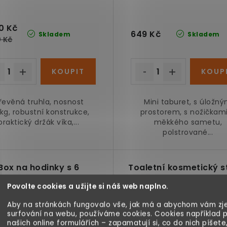
0 Kč
649 Kč
Skladem
Skladem
0 Kč
řevěná truhla, nosnost
Mini taburet, s úložn
kg, robustní konstrukce,
prostorem, s nožičkami
praktický držák víka,...
měkkého sametu,
polstrované...
Box na hodinky s 6
Toaletní kosmetický s
přihrádkami
se zásuvkami a zrcad
Povolte cookies a užijte si náš web naplno.
bílý
Aby na stránkách fungovalo vše, jak má a abychom vám zje
test
surfování na webu, používáme cookies. Cookies například 
našich online formulářích – zapamatují si, co do nich píšete