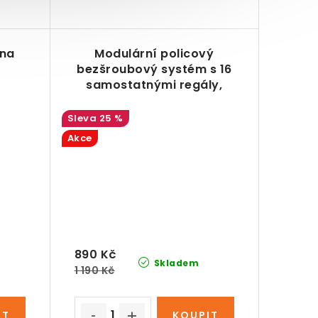
 na
Modulární policový
bezšroubový systém s 16
samostatnými regály,
mléčný
25 %
Akce
890 Kč
Skladem
1 190 Kč