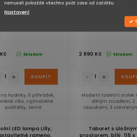
nemuseli pokaždé všechno psát zase od začátku.
Nastavení
 Kč
2 690 Kč
Skladem
Skladem
 na hodinky, 6 přihrádek,
Moderní toaletní stolek 
leněné víko, vyjímatelné
dílným zrcadlem, 2
polštářky, černá
zásuvkami, 3 otevřenými
olní LED lampa Lilly,
Taburet s úložný
astavitelné rameno,
prostorem, bílý, 115 x