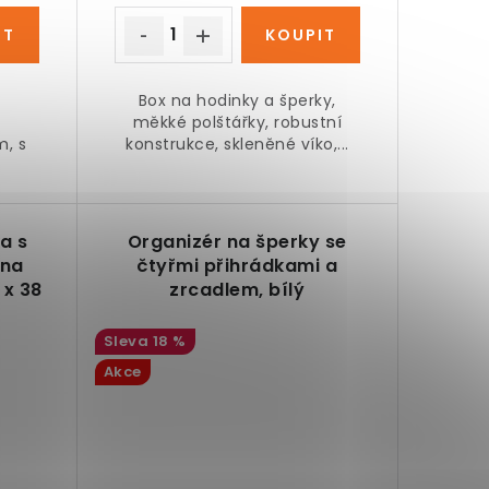
Box na hodinky a šperky,
měkké polštářky, robustní
m, s
konstrukce, skleněné víko,...
ka s
Organizér na šperky se
 na
čtyřmi přihrádkami a
 x 38
zrcadlem, bílý
18 %
Akce