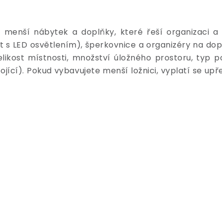
menší nábytek a doplňky, které řeší organizaci a k
t s LED osvětlením), šperkovnice a organizéry na dopl
likost místnosti, množství úložného prostoru, typ po
tojící). Pokud vybavujete menší ložnici, vyplatí se upř