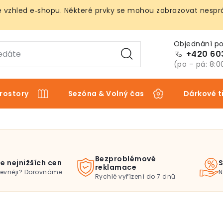
vzhled e‑shopu. Některé prvky se mohou zobrazovat nespráv
+420 60
(po – pá: 8:0
rostory
Sezóna & Volný čas
Dárkové t
Bezproblémové
e nejnižších cen
S
reklamace
levněji? Dorovnáme.
N
Rychlé vyřízení do 7 dnů