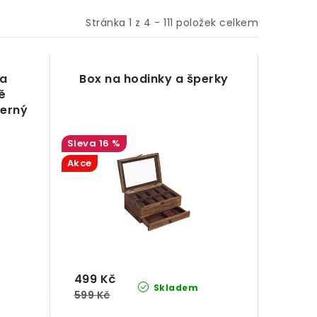
Stránka
1
z
4
-
111
položek celkem
na
Box na hodinky a šperky
ě
černý
16 %
Akce
499 Kč
Skladem
599 Kč