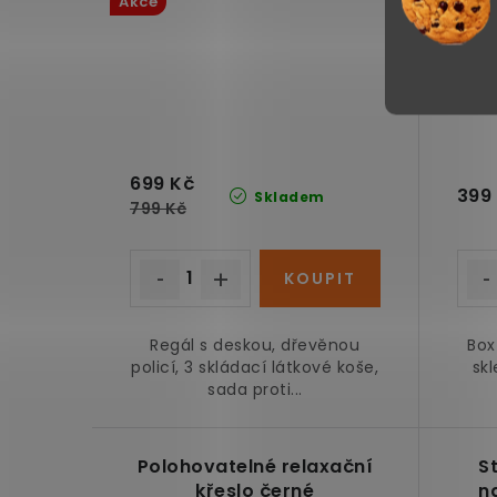
Akce
699 Kč
399
Skladem
799 Kč
Regál s deskou, dřevěnou
Box
policí, 3 skládací látkové koše,
sk
sada proti...
Polohovatelné relaxační
St
křeslo černé
n