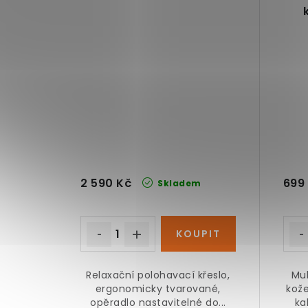
2 590 Kč
699
Skladem
Relaxační polohavací křeslo,
Mul
ergonomicky tvarované,
kož
opěradlo nastavitelné do...
ka