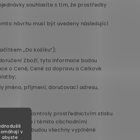
ednávky souhlasíte s tím, že prostředky
tomto návrhu musí být uvedeny následující
ačítkem „Do košíku“);
oručení Zboží; tyto informace budou
ace o Ceně, Ceně za dopravu a Celkové
latby;
dy jméno, příjmení, doručovací adresu,
 provedení kontroly prostřednictvím stisku
 souhlasíte i těmito obchodními
dnodušili
ostí platby“ budou všechny vyplněné
pomáhají v
, abyste