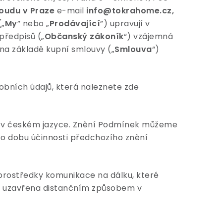
oudu v Praze
e-mail
info
@
tokrahome.cz,
(„
My
” nebo „
Prodávající
”) upravují v
předpisů („
Občanský zákoník
“) vzájemná
o na základě kupní smlouvy („
Smlouva
“)
bních údajů, která naleznete zde
y v českém jazyce. Znění Podmínek můžeme
po dobu účinnosti předchozího znění
y prostředky komunikace na dálku, které
ak uzavřena distančním způsobem v