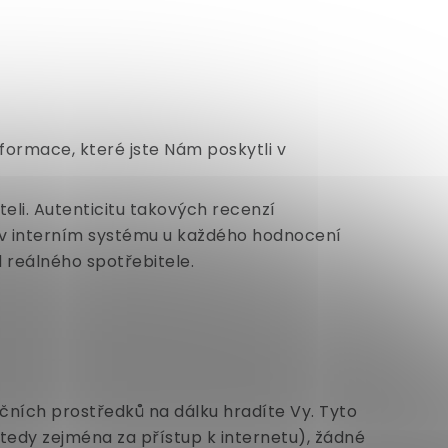
formace, které jste Nám poskytli v
li. Autenticitu takových recenzí
ž v interním systému u každého hodnocení
 reálného spotřebitele.
čních prostředků na dálku hradíte Vy. Tyto
(tedy zejména za přístup k internetu), žádné