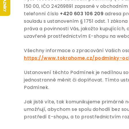
150 00, IČO 24269891 zapsané v obchodním 
telefonní číslo
+420 603 106 209
adresa p
souladu s ustanovením § 1751 odst. 1 zákona 
práva a povinnosti Vás, jakožto kupujících, 
uzavřené prostřednictvím E-shopu na web
Všechny informace o zpracování Vašich oso
https://www.tokrahome.cz/podminky-oc
Ustanovení těchto Podmínek je nedílnou s
jednostranně měnit či doplňovat. Tímto ust
Podmínek.
Jak jistě víte, tak komunikujeme primárně na
umožňují, abychom se spolu dohodli bez so
prostředí E-shopu, a to prostřednictvím ro