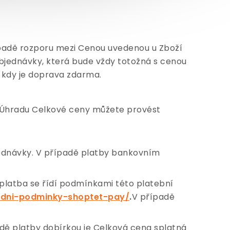
padě rozporu mezi Cenou uvedenou u Zboží
jednávky, která bude vždy totožná s cenou
 kdy je doprava zdarma.
 Úhradu Celkové ceny můžete provést
ednávky. V případě platby bankovním
platba se řídí podmínkami této platební
dni-podminky-shoptet-pay/
.
V případě
adě platby dobírkou je Celková cena splatná