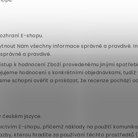
ozhraní E-shopu.
ytnout Nám všechny informace správně a pravdivě. In
správné a pravdivé.
tup k hodnocení Zboží provedenému jinými spotřebite
pojujeme hodnocení s konkrétními objednávkami, tudí
 jsme schopni ověřit a prokázat, že recenze pochází od
v českém jazyce.
nictvím E-shopu, přičemž náklady na použití komunika
 sazby, kterou hradíte za používání těchto prostředků 