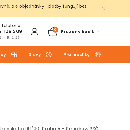
ně, ale objednávky i platby fungují bez
3 106 209
Prázdný košík
NÁKUPNÍ
0 – 16:00)
KOŠÍK
ipy
Slevy
Pro mazlíky
Pro dět
trovského 911/30, Praha 5 – Smíchov, PSČ