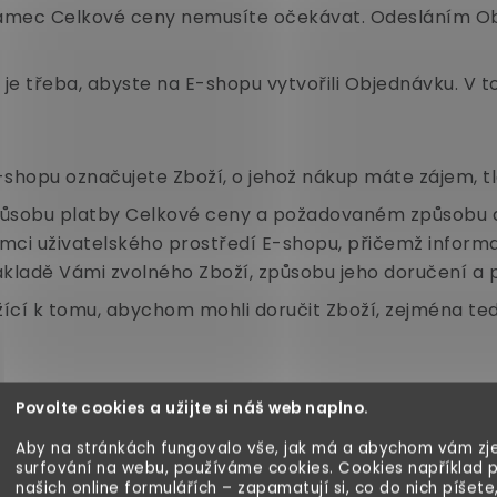
rámec Celkové ceny nemusíte očekávat. Odesláním Obj
je třeba, abyste na E-shopu vytvořili Objednávku. V 
hopu označujete Zboží, o jehož nákup máte zájem, tl
působu platby Celkové ceny a požadovaném způsobu d
mci uživatelského prostředí E-shopu, přičemž inform
ladě Vámi zvolného Zboží, způsobu jeho doručení a p
užící k tomu, abychom mohli doručit Zboží, zejména te
 doby jejího dokončení údaje měnit a kontrolovat. Po
Povolte cookies a užijte si náš web naplno.
“
Objednávku dokončíte a odesláním objednávky k Nám
Aby na stránkách fungovalo vše, jak má a abychom vám zje
obních údajů. Po stisku tlačítka „Objednat s povinn
surfování na webu, používáme cookies. Cookies například 
našich online formulářích – zapamatují si, co do nich píšete