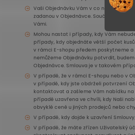
Vaši Objednávku Vám v co nejkratší do
zadanou v Objednávce. Součástí potvrz
Vámi.
Mohou nastat i případy, kdy Vám nebude
případy, kdy objednáte větší počet kusů
v rámci E-shopu předem poskytneme a ne
nemůžeme Objednávku potvrdit, budeme
Objednávce. Smlouva je v takovém případ
V případě, že v rámci E-shopu nebo v O
v případě, kdy jste obdrželi potvrzení 
kontaktovat a zašleme Vám nabídku na
případě uzavřena ve chvíli, kdy Naši na
obvyklé ceně u jiných prodejců nebo chyb
V případě, kdy dojde k uzavření Smlouvy
V případě, že máte zřízen Uživatelský ú