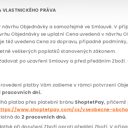
A VLASTNICKÉHO PRÁVA
 v návrhu Objednávky a samozřejmě ve Smlouvě. V pří
vrhu Objednávky se uplatní Cena uvedená v návrhu Ob
je též uvedena Cena za dopravu, případně podmínky,
četně veškerých poplatků stanovených zákonem.
adovat po uzavření Smlouvy a před předáním Zboží.
rovedení platby Vám zašleme v rámci potvrzení Obj
3
pracovních dní.
íhá platba přes platební bránu
ShoptetPay,
přičemž 
https://www.shoptetpay.com/cs/vseobecne-obcho
platná do
2 pracovních dnů.
atbě při doručení Zboží oproti předání Zboží. V příp