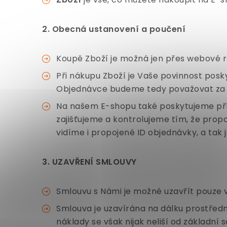
2. Obecná ustanovení a poučení
Koupě Zboží je možná jen přes webové r
Při nákupu Zboží je Vaše povinnost posk
Objednávce budeme tedy považovat za 
Na našem E-shopu také poskytujeme přís
zajišťujeme a kontrolujeme tím, že pro
vidíme i propojené ID objednávky, a tak
3. UZAVŘENÍ SMLOUVY
Smlouvu s Námi je možné uzavřít pouze 
Smlouva je uzavírána na dálku prostřed
náklady se však nijak neliší od základní