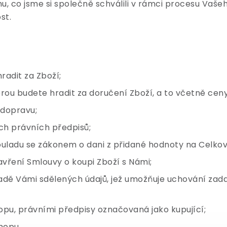
, co jsme si společně schválili v rámci procesu Vaš
st.
radit za Zboží;
erou budete hradit za doručení Zboží, a to včetně ceny
 dopravu;
ch právních předpisů;
ouladu se zákonem o dani z přidané hodnoty na Celkov
vření Smlouvy o koupi Zboží s Námi;
ladě Vámi sdělených údajů, jež umožňuje uchování zad
pu, právními předpisy označovaná jako kupující;
hopu.