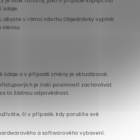
 je však totožný, jako v případě kupujícího
 údaje.
, abyste v rámci návrhu Objednávky vyplnili
 slevou.
é údaje a v případě změny je aktualizovat.
řístupových je Vaší povinností zachovávat
e za to žádnou odpovědnost.
žíváte, či v případě, kdy porušíte své
u hardwarového a softwarového vybavení.