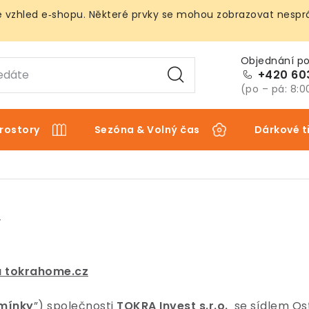
vzhled e‑shopu. Některé prvky se mohou zobrazovat nespráv
+420 60
(po – pá: 8:0
rostory
Sezóna & Volný čas
Dárkové t
y
 tokrahome.cz
mínky
”) společnosti
TOKRA Invest s.r.o.
se sídlem Os