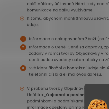
další náklady účtované Námi tedy nad 
komunikace na dálku využíváme.
K tomu, abychom mohli Smlouvu uzavřít, 
údaje:
Informace o nakupovaném Zboží (na E-s
Informace o Ceně, Ceně za dopravu, z
zadány v rámci tvorby Objednávky v rá
ceně budou uvedeny automaticky na zák
Své identifikační a kontaktní údaje slo
telefonní číslo a e-mailovou adresu.
V průběhu tvorby Objednávky může až do
tlačítka
„Objednat s povinností platby
podmínkami a podmínkami pro ochranu os
informace odeslány přímo Nám.