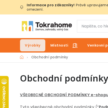
Přejít
Právě upravujeme 
na
omezení.
obsah
Výrobky
Místnosti
Venkovní p
Domů
Obchodní podmínky
Obchodní podmínk
VŠEOBECNÉ OBCHODNÍ PODMÍNKY e-shopu
Tyto všeobecné obchodní podmínky (“
Pod