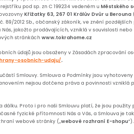
rejstříku pod sp. zn C 199234 vedeném u
Městského s
rovozovny
Křižatky 63, 267 01 Králův Dvůr u Berouna
č. 89/2012 Sb., občanský zákoník, ve znění pozdějších 
a Nás, jakožto prodávajících, vzniklá v souvislosti neb
ových stránkách
www.tokrahome.cz
bních údajů jsou obsaženy v Zásadách zpracování oso
hrany-osobnich-udaju/
.
oučástí Smlouvy. Smlouva a Podmínky jsou vyhotoven
anovením nejsou dotčena práva a povinnosti vzniklá 
 dálku. Proto i pro naši Smlouvu platí, že jsou použit
učasné fyzické přítomnosti Nás a Vás, a Smlouva je t
zhraní webové stránky („
webové rozhraní E-shopu
“).