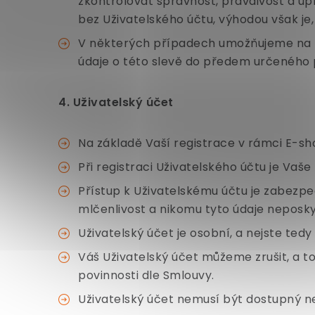
zkontrolovat správnost, pravdivost a úp
bez Uživatelského účtu, výhodou však je
V některých případech umožňujeme na nák
údaje o této slevě do předem určeného p
4. Uživatelský účet
Na základě Vaší registrace v rámci E-s
Při registraci Uživatelského účtu je Va
Přístup k Uživatelskému účtu je zabezp
mlčenlivost a nikomu tyto údaje neposky
Uživatelský účet je osobní, a nejste te
Váš Uživatelský účet můžeme zrušit, a to
povinnosti dle Smlouvy.
Uživatelský účet nemusí být dostupný n