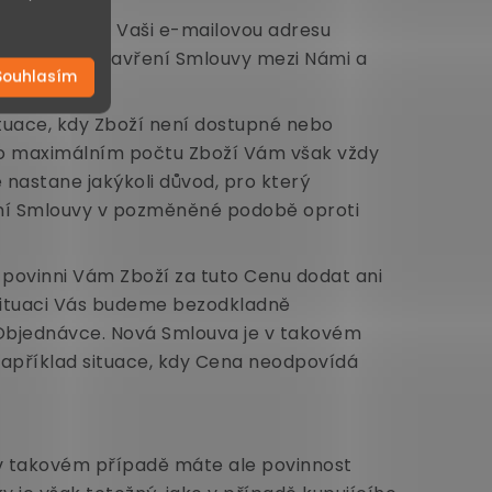
deslanou na Vaši e-mailovou adresu
dochází k uzavření Smlouvy mezi Námi a
Souhlasím
tuace, kdy Zboží není dostupné nebo
ci o maximálním počtu Zboží Vám však vždy
nastane jakýkoli důvod, pro který
ní Smlouvy v pozměněné podobě oproti
povinni Vám Zboží za tuto Cenu dodat ani
 situaci Vás budeme bezodkladně
Objednávce. Nová Smlouva je v takovém
 například situace, kdy Cena neodpovídá
I v takovém případě máte ale povinnost