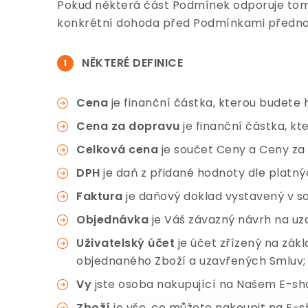
Pokud některá část Podmínek odporuje tomu
konkrétní dohoda před Podmínkami předno
NĚKTERÉ DEFINICE
Cena
je finanční částka, kterou budete h
Cena za dopravu
je finanční částka, kt
Celková cena
je součet Ceny a Ceny za
DPH
je daň z přidané hodnoty dle platný
Faktura
je daňový doklad vystavený v s
Objednávka
je Váš závazný návrh na uza
Uživatelský účet
je účet zřízený na zák
objednaného Zboží a uzavřených Smluv;
Vy
jste osoba nakupující na Našem E-sho
Zboží
je vše, co můžete nakoupit na E-s