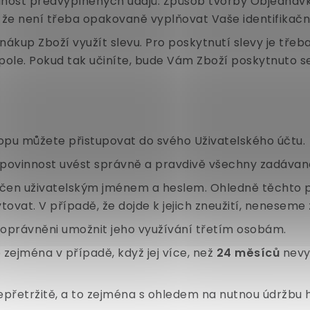
lnost předvyplněných údajů. Způsob tvorby Objednávky
, že není třeba opakovaně vyplňovat Vaše identifikační
up Zboží využít slevu. Pro poskytnutí slevy je třeba
ole. Pokud tak učiníte, bude Vám Zboží poskytnuto se
hopu můžete přistupovat do svého Uživatelského účtu.
še povinnost uvést správně a pravdivě všechny zadávan
ečen uživatelským jménem a heslem. Ohledně těchto p
tovat. V případě, že dojde k jejich zneužití, nenesem
dy oprávněni umožnit jeho využívání třetím osobám.
 zejména v případě, když jej více, než
24 měsíců
nevyu
epřetržitě, a to zejména s ohledem na nutnou údržb