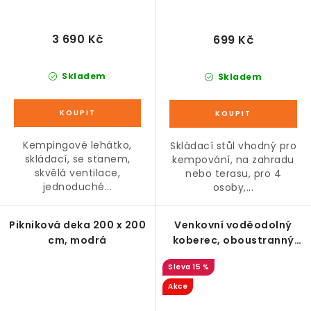
3 690 Kč
699 Kč
Skladem
Skladem
Kempingové lehátko,
Skládací stůl vhodný pro
skládací, se stanem,
kempování, na zahradu
skvělá ventilace,
nebo terasu, pro 4
jednoduché...
osoby,...
Pikniková deka 200 x 200
Venkovní voděodolný
cm, modrá
koberec, oboustranný
design, zelený/krémový
15 %
Akce