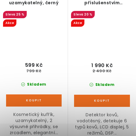
uzamykatelný, černý
příslušenstvím
vodotěsný
25 %
20 %
Akce
Akce
599 Kč
1 990 Kč
799 Kč
2 490 Kč
Skladem
Skladem
Kosmetický kufřík,
Detektor kovů,
uzamykatelný, 2
vodotěsný, detekuje 6
výsuvné přihrádky, se
typů kovů, LCD displej, 5
zrcadlem, elegantní...
režimů, DSP...