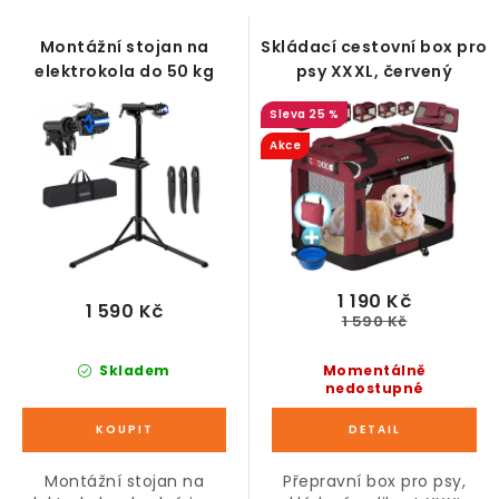
s
n
p
í
Montážní stojan na
Skládací cestovní box pro
r
p
elektrokola do 50 kg
psy XXXL, červený
o
r
25 %
d
o
Akce
u
d
k
u
t
k
ů
t
ů
1 190 Kč
1 590 Kč
1 590 Kč
Skladem
Momentálně
nedostupné
Montážní stojan na
Přepravní box pro psy,