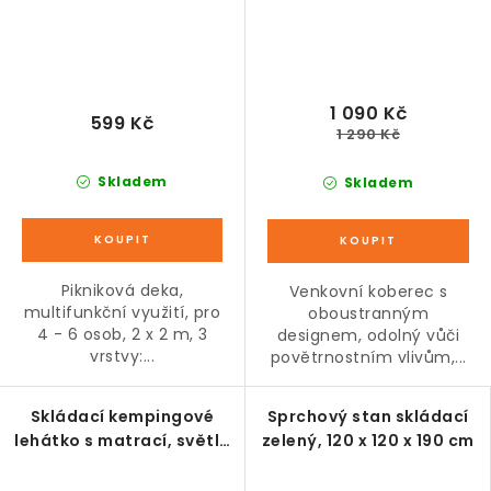
1 090 Kč
599 Kč
1 290 Kč
Skladem
Skladem
Pikniková deka,
Venkovní koberec s
multifunkční využití, pro
oboustranným
4 - 6 osob, 2 x 2 m, 3
designem, odolný vůči
vrstvy:...
povětrnostním vlivům,...
Skládací kempingové
Sprchový stan skládací
lehátko s matrací, světle
zelený, 120 x 120 x 190 cm
šedé, 188 x 64,5 x 53 cm