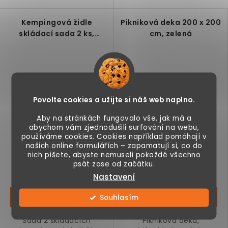
Kempingová židle
Pikniková deka 200 x 200
skládací sada 2 ks,
cm, zelená
modrá
Povolte cookies a užijte si náš web naplno.
Aby na stránkách fungovalo vše, jak má a
abychom vám zjednodušili surfování na webu,
používáme cookies. Cookies například pomáhají v
990 Kč
599 Kč
našich online formulářích – zapamatují si, co do
nich píšete, abyste nemuseli pokaždé všechno
psát zase od začátku.
Skladem
Skladem
Nastavení
Souhlasím
Sada 2 skládacích
Pikniková deka,