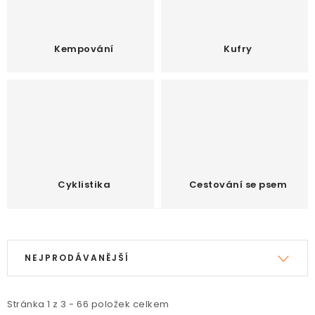
Kempování
Kufry
Cyklistika
Cestování se psem
V
Ř
ý
a
NEJPRODÁVANĚJŠÍ
p
z
i
e
Stránka
1
z
3
-
66
položek celkem