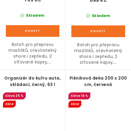
699 Kč
Skladem
Skladem
Batoh pro přepravu
Batoh pro přepravu
mazlíčků, otevíratelný
mazlíčků, otevíratelný
shora i zepředu, 2
shora i zepředu, 2
síťované kapsy,...
síťované kapsy,...
Organizér do kufru auta,
Pikniková deka 200 x 200
skládací, černý, 63 l
cm, červená
25 %
16 %
Akce
Akce