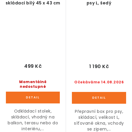
skládací bílý 45 x 43 cm
psy L, šedý
499 Kč
1 190 Kč
Momentálně
Očekáváme 14.08.2026
nedostupné
Odkládací stolek,
Přepravní box pro psy,
skládací, vhodný na
skládací, velikost L,
balkon, terasu nebo do
síťované okna, vchody
interiéru,...
se zipem,...