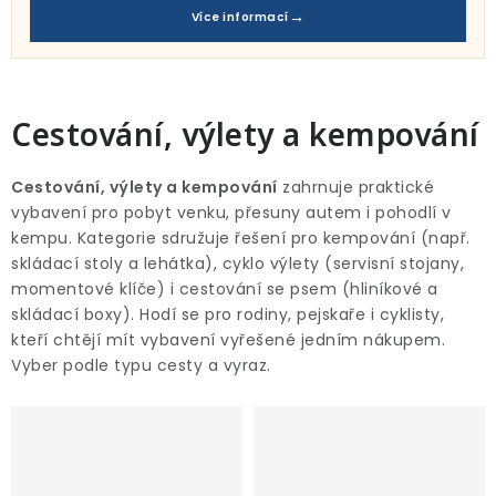
Pro děti
Více informací
Testovací laboratoř
Blog o bydlení a zahradě
Cestování, výlety a kempování
Vydělávejte s námi
Cestování, výlety a kempování
zahrnuje praktické
vybavení pro pobyt venku, přesuny autem i pohodlí v
Kontakt
kempu. Kategorie sdružuje řešení pro kempování (např.
skládací stoly a lehátka), cyklo výlety (servisní stojany,
momentové klíče) i cestování se psem (hliníkové a
skládací boxy). Hodí se pro rodiny, pejskaře i cyklisty,
kteří chtějí mít vybavení vyřešené jedním nákupem.
Vyber podle typu cesty a vyraz.