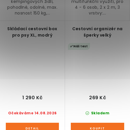
kempingových židlí,
multifunkční využití, pro
pohodlné, odolné, max.
4 - 6 osob, 2 x 2 m, 3
nosnost 150 kg,...
vrstvy:...
Skládací cestovní box
Cestovní organizér na
pro psy XL, modrý
šperky velký
✅ Náš test
1 290 Kč
269 Kč
Očekáváme 14.08.2026
Skladem