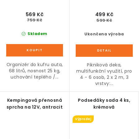
569 Kč
499 Kč
759 Kč
599 Kč
Skladem
Ukončena výroba
Organizér do kufru auta,
Pikniková deka,
68 litrů, nosnost 25 kg,
multifunkční využití, pro
uchování teplého /...
4 - 6 osob, 2 x 2 m, 3
vrstvy:...
Kempingová přenosná
Podsedáky sada 4 ks,
sprcha na 12V, antracit
krémová
Výprodej