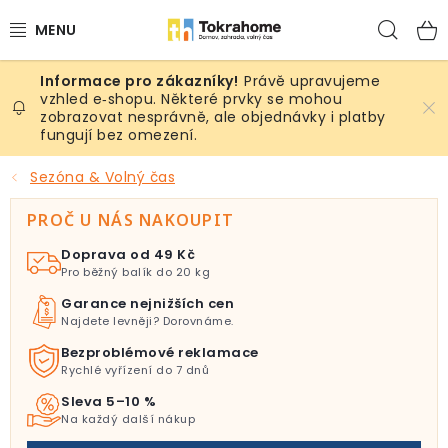
Přejít
Hled
na
obsah
Právě upravujeme
Výrobky
vzhled e‑shopu. Některé prvky se mohou
zobrazovat nesprávně, ale objednávky i platby
fungují bez omezení.
Místnosti
Sezóna & Volný čas
Venkovní prostory
PROČ U NÁS NAKOUPIT
Sezóna & Volný čas
Doprava od 49 Kč
Pro běžný balík do 20 kg
Dárkové tipy
Garance nejnižších cen
Najdete levněji? Dorovnáme.
Slevy
Bezproblémové reklamace
Rychlé vyřízení do 7 dnů
Pro mazlíky
Sleva 5–10 %
Na každý další nákup