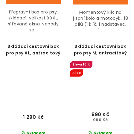
Přepravní box pro psy,
Momentový klíč na
skládací, velikost XXXL,
jízdní kolo a motocykl, 18
síťované okna, vchody
dílů (1 klíč, 1 nádstavec,
se...
1...
Skládací cestovní box
Skládací cestovní box
pro psy XL, antracitový
pro psy M, antracitový
10 %
Akce
890 Kč
1 290 Kč
990 Kč
Skladem
Skladem