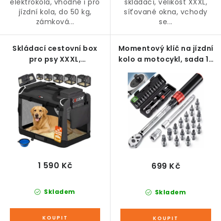
elektrokola, vhodné i pro
skládací, velikost XXXL,
jízdní kola, do 50 kg,
síťované okna, vchody
zámková...
se...
Skládací cestovní box
Momentový klíč na jízdní
pro psy XXXL,
kolo a motocykl, sada 18
antracitový
dílů
1 590 Kč
699 Kč
Skladem
Skladem