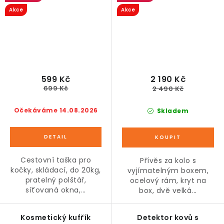
Akce
Akce
599 Kč
2 190 Kč
699 Kč
2 490 Kč
Očekáváme 14.08.2026
Skladem
Cestovní taška pro
Přívěs za kolo s
kočky, skládací, do 20kg,
vyjímatelným boxem,
pratelný polštář,
ocelový rám, kryt na
síťovaná okna,...
box, dvě velká...
Kosmetický kufřík
Detektor kovů s