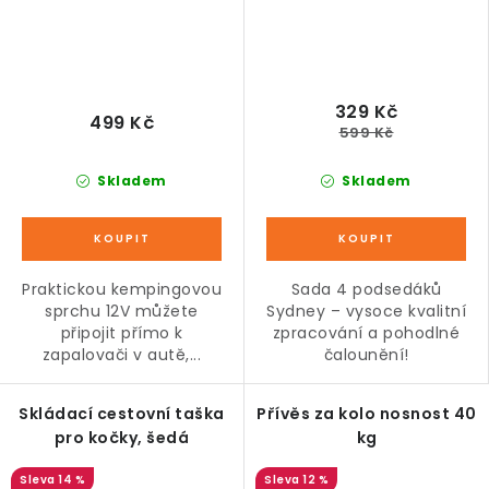
329 Kč
499 Kč
599 Kč
Skladem
Skladem
Praktickou kempingovou
Sada 4 podsedáků
sprchu 12V můžete
Sydney – vysoce kvalitní
připojit přímo k
zpracování a pohodlné
zapalovači v autě,...
čalounění!
Skládací cestovní taška
Přívěs za kolo nosnost 40
pro kočky, šedá
kg
14 %
12 %