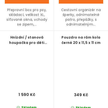
Přepravní box pro psy,
Cestovní organizér na
skládací, velikost XL,
šperky, odnímatelné
síťované okna, vchody
patro, přepážky, s
se zipem,...
odnímatelným...
Hnízdní / stanová
Pouzdro na rám kola
houpačka pro děti
černé 20 x 11,5 x 11 cm
modrozelená Ø100 cm,
nosnost 150 kg
1 590 Kč
349 Kč
Skladem
Skladem