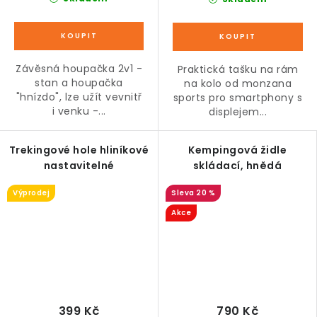
Závěsná houpačka 2v1 -
Praktická tašku na rám
stan a houpačka
na kolo od monzana
"hnízdo", lze užít vevnitř
sports pro smartphony s
i venku -...
displejem...
Trekingové hole hliníkové
Kempingová židle
nastavitelné
skládací, hnědá
Výprodej
20 %
Akce
399 Kč
790 Kč