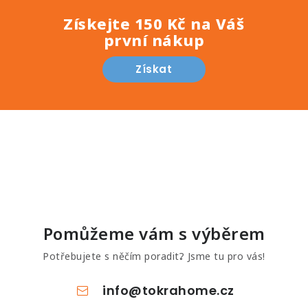
Získejte 150 Kč na Váš
první nákup
Získat
Pomůžeme vám s výběrem
Potřebujete s něčím poradit? Jsme tu pro vás!
info
@
tokrahome.cz