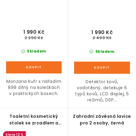
1 990 Kč
1 990 Kč
2 290 Kč
2 490 Kč
Skladem
Skladem
Monzana kufr s nářadím
Detektor kovů,
899 dílný na kolečkách
vodotěsný, detekuje 6
v praktických boxech.
typů kovů, LCD displej, 5
režimů, DSP...
Toaletní kosmetický
Zahradní závěsná lavice
stolek se zrcadlem a
pro 2 osoby, černá
taburetem, hnědý dekor
12 %