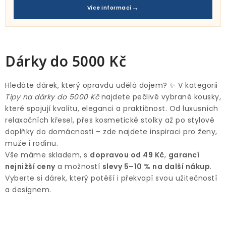
Pro děti
Více informací
Testovací laboratoř
Blog o bydlení a zahradě
Dárky do 5000 Kč
Vydělávejte s námi
Hledáte dárek, který opravdu udělá dojem? ✨ V kategorii
Tipy na dárky do 5000 Kč
najdete pečlivě vybrané kousky,
Kontakt
které spojují kvalitu, eleganci a praktičnost. Od luxusních
relaxačních křesel, přes kosmetické stolky až po stylové
doplňky do domácnosti – zde najdete inspiraci pro ženy,
muže i rodinu.
Vše máme skladem, s
dopravou od 49 Kč
,
garancí
nejnižší ceny
a možností
slevy 5–10 % na další nákup
.
Vyberte si dárek, který potěší i překvapí svou užitečností
a designem.