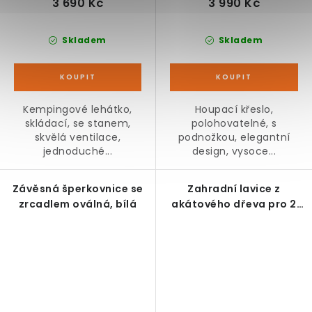
3 690 Kč
3 990 Kč
Skladem
Skladem
Kempingové lehátko,
Houpací křeslo,
skládací, se stanem,
polohovatelné, s
skvělá ventilace,
podnožkou, elegantní
jednoduché...
design, vysoce...
Závěsná šperkovnice se
Zahradní lavice z
zrcadlem oválná, bílá
akátového dřeva pro 2
osoby, 120 x 55 x 90 cm