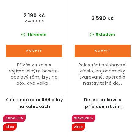
2 190 Kč
2 590 Kč
2 490 Kč
Skladem
Skladem
Přívěs za kolo s
Relaxační polohavací
vyjímatelným boxem,
křeslo, ergonomicky
ocelový rám, kryt na
tvarované, opěradlo
box, dvě velká...
nastavitelné do...
Kufr s nářadím 899 dílný
Detektor kovů s
na kolečkách
příslušenstvím
vodotěsný
13 %
20 %
Akce
Akce