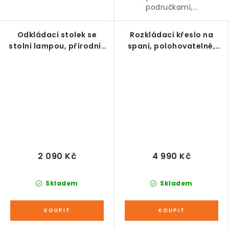
područkami,...
Odkládací stolek se
Rozkládací křeslo na
stolní lampou, přírodní-
spaní, polohovatelné,
bílá
samet, šedé
2 090 Kč
4 990 Kč
Skladem
Skladem