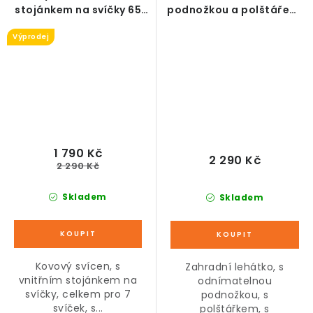
stojánkem na svíčky 65
podnožkou a polštářem,
cm
akáciové dřevo
Výprodej
1 790 Kč
2 290 Kč
2 290 Kč
Skladem
Skladem
Kovový svícen, s
Zahradní lehátko, s
vnitřním stojánkem na
odnímatelnou
svíčky, celkem pro 7
podnožkou, s
svíček, s...
polštářkem, s