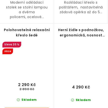
Moderní odkládací
Rozkládací křeslo s
stolek se stolní lampou
polštářem, nastavitelná
a dvěma
zádová opěrka až do 5...
policemi, ocelové...
Polohovatelné relaxační
Herní židle s podnožkou,
křeslo šedé
ergonomická, nosnost
120 kg, šedo-bílá
20 %
Akce
2 290 Kč
4 290 Kč
2 890 Kč
Skladem
Skladem