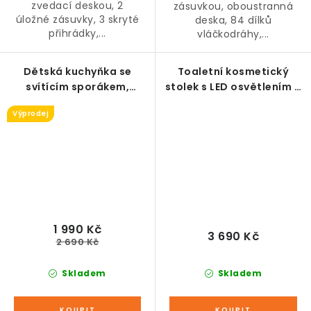
zvedací deskou, 2
zásuvkou, oboustranná
úložné zásuvky, 3 skryté
deska, 84 dílků
přihrádky,...
vláčkodráhy,...
Dětská kuchyňka se
Toaletní kosmetický
svítícím sporákem,
stolek s LED osvětlením a
dřevěná
taburetem, dřevěný, bílý
Výprodej
1 990 Kč
3 690 Kč
2 690 Kč
Skladem
Skladem