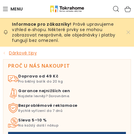
Přejít
Hled
na
obsah
Právě upravujeme
Výrobky
vzhled e‑shopu. Některé prvky se mohou
zobrazovat nesprávně, ale objednávky i platby
fungují bez omezení.
Místnosti
Dárkové tipy
Venkovní prostory
PROČ U NÁS NAKOUPIT
Sezóna & Volný čas
Doprava od 49 Kč
Pro běžný balík do 20 kg
Dárkové tipy
Garance nejnižších cen
Najdete levněji? Dorovnáme.
Slevy
Bezproblémové reklamace
Rychlé vyřízení do 7 dnů
Pro mazlíky
Sleva 5–10 %
Na každý další nákup