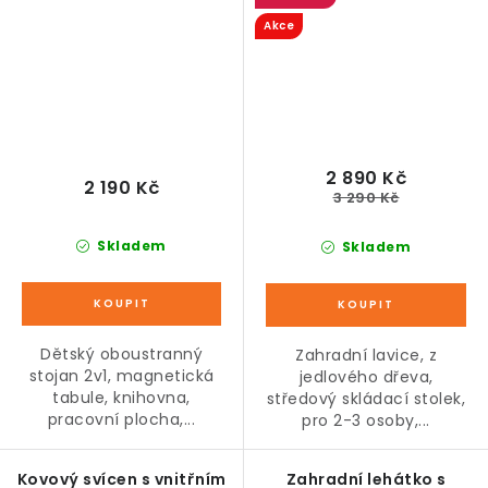
bílo-modrý
Akce
2 890 Kč
2 190 Kč
3 290 Kč
Skladem
Skladem
Dětský oboustranný
Zahradní lavice, z
stojan 2v1, magnetická
jedlového dřeva,
tabule, knihovna,
středový skládací stolek,
pracovní plocha,...
pro 2-3 osoby,...
Kovový svícen s vnitřním
Zahradní lehátko s