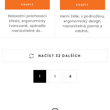
Relaxační polohavací
Herní židle, s podnožkou,
křeslo, ergonomicky
ergonomický design,
tvarované, opěradlo
nastavitelná, pevná a
nastavitelné do...
odolná...
O
v
NAČÍST 32 DALŠÍCH
l
á
S
d
t
1
4
a
r
c
á
n
í
k
p
o
r