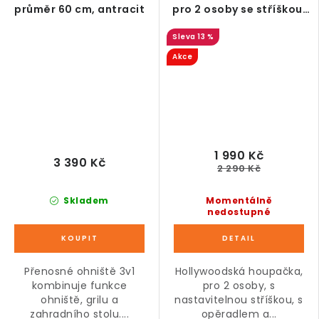
průměr 60 cm, antracit
pro 2 osoby se stříškou,
modrá
13 %
Akce
1 990 Kč
3 390 Kč
2 290 Kč
Skladem
Momentálně
nedostupné
Přenosné ohniště 3v1
Hollywoodská houpačka,
kombinuje funkce
pro 2 osoby, s
ohniště, grilu a
nastavitelnou stříškou, s
zahradního stolu....
opěradlem a...