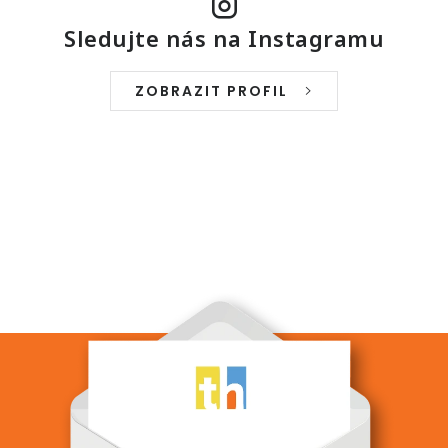
v
v
á
Sledujte nás na Instagramu
k
n
y
í
v
ZOBRAZIT PROFIL
ý
p
i
s
u