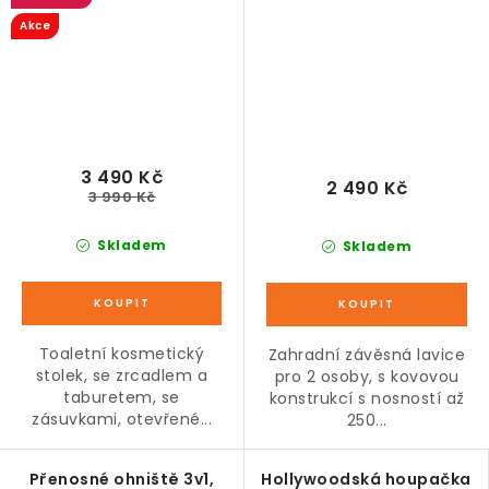
dřeva
Akce
3 490 Kč
2 490 Kč
3 990 Kč
Skladem
Skladem
Toaletní kosmetický
Zahradní závěsná lavice
stolek, se zrcadlem a
pro 2 osoby, s kovovou
taburetem, se
konstrukcí s nosností až
zásuvkami, otevřené...
250...
Přenosné ohniště 3v1,
Hollywoodská houpačka