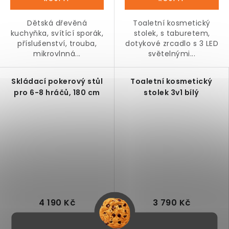
Dětská dřevěná
Toaletní kosmetický
kuchyňka, svítící sporák,
stolek, s taburetem,
příslušenství, trouba,
dotykové zrcadlo s 3 LED
mikrovlnná...
světelnými...
Skládací pokerový stůl
Toaletní kosmetický
pro 6-8 hráčů, 180 cm
stolek 3v1 bílý
4 190 Kč
3 790 Kč