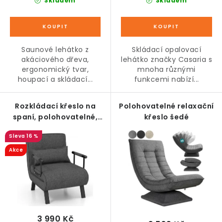
Skladem
Skladem
Saunové lehátko z
Skládací opalovací
akáciového dřeva,
lehátko značky Casaria s
ergonomický tvar,
mnoha různými
houpací a skládací...
funkcemi nabízí...
Rozkládací křeslo na
Polohovatelné relaxační
spaní, polohovatelné,
křeslo šedé
šedé
16 %
Akce
3 990 Kč