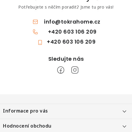
Potřebujete s něčím poradit? Jsme tu pro vás!
info
@
tokrahome.cz
+420 603 106 209
+420 603 106 209
Z
á
Informace pro vás
p
a
Objednání po telefonu
Hodnocení obchodu
t