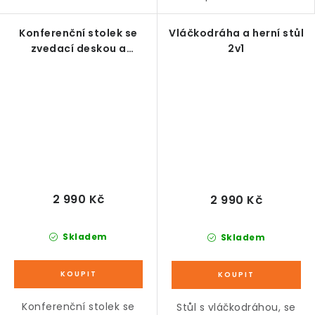
Konferenční stolek se
Vláčkodráha a herní stůl
zvedací deskou a
2v1
úložným prostorem,
rustikální hnědá
2 990 Kč
2 990 Kč
Skladem
Skladem
Konferenční stolek se
Stůl s vláčkodráhou, se