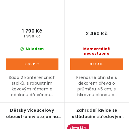
1 790 Kč
2 490 Kč
1 990 Kč
Skladem
Momentálně
nedostupné
Sada 2 konferenčních
Přenosné ohniště s
stolků, s robustním
dekorem dřeva o
kovovým rámem a
průměru 45 cm, s
odolnou dřevěnou...
jiskrovou clonou a...
Dětský víceúčelový
Zahradní lavice se
oboustranný stojan na
skládacím středovým
kreslení 2v1 se stoličkou,
stolkem, 160 cm
12 %