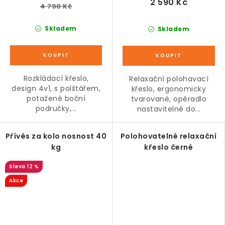
2 590 Kč
4 790 Kč
Skladem
Skladem
Rozkládací křeslo,
Relaxační polohavací
design 4v1, s polštářem,
křeslo, ergonomicky
potažené boční
tvarované, opěradlo
područky,...
nastavitelné do...
Přívěs za kolo nosnost 40
Polohovatelné relaxační
kg
křeslo černé
12 %
Akce