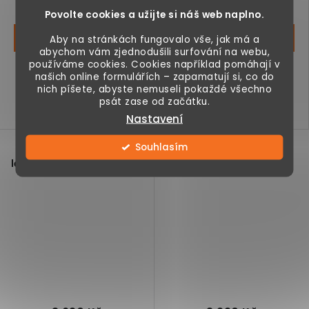
Momentálně
Momentálně
nedostupné
nedostupné
Povolte cookies a užijte si náš web naplno.
Aby na stránkách fungovalo vše, jak má a
abychom vám zjednodušili surfování na webu,
používáme cookies. Cookies například pomáhají v
Skládací pokerový stůl,
Toaletní stolek, design
našich online formulářích – zapamatují si, co do
pro 6-8 hráčů, o délce
3v1, se zrcadlem, s
nich píšete, abyste nemuseli pokaždé všechno
180 cm, s držáky na
taburetem na
psát zase od začátku.
pití,...
kolečkách, 2...
Nastavení
Souhlasím
Kempingové skládací
Křeslo houpací
lehátko se stanem, šedé
polohovatelné s
podnožkou, krémově bílé