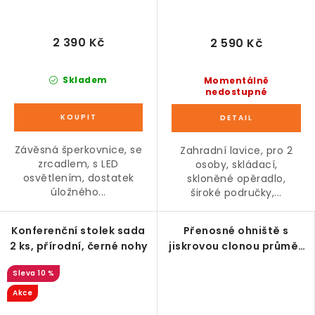
2 390 Kč
2 590 Kč
Skladem
Momentálně
nedostupné
Závěsná šperkovnice, se
Zahradní lavice, pro 2
zrcadlem, s LED
osoby, skládací,
osvětlením, dostatek
skloněné opěradlo,
úložného...
široké područky,...
Konferenční stolek sada
Přenosné ohniště s
2 ks, přírodní, černé nohy
jiskrovou clonou průměr
45 cm, dekor dřeva
10 %
Akce