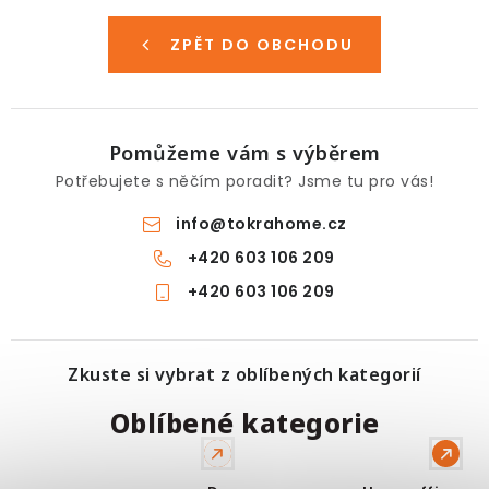
Pro děti
ZPĚT DO OBCHODU
Testovací laboratoř
Blog o bydlení a zahradě
Pomůžeme vám s výběrem
Vydělávejte s námi
Potřebujete s něčím poradit? Jsme tu pro vás!
info
@
tokrahome.cz
Kontakt
+420 603 106 209
+420 603 106 209
Zkuste si vybrat z oblíbených kategorií
Domácí relax