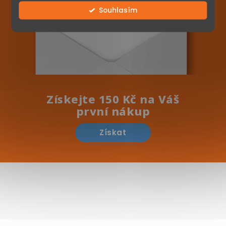
Souhlasím
Získejte 150 Kč na Váš
první nákup
Získat