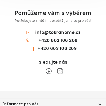
Pomůžeme vám s výběrem
Potřebujete s něčím poradit? Jsme tu pro vás!
info
@
tokrahome.cz
+420 603 106 209
+420 603 106 209
Z
á
Informace pro vás