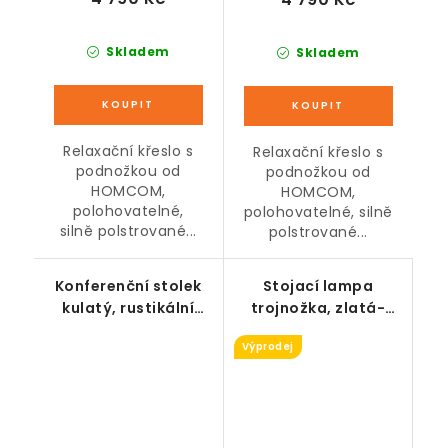
Skladem
Skladem
Relaxační křeslo s
Relaxační křeslo s
podnožkou od
podnožkou od
HOMCOM,
HOMCOM,
polohovatelné,
polohovatelné, silně
silně polstrované...
polstrované...
Konferenční stolek
Stojací lampa
kulatý, rustikální
trojnožka, zlatá-
hnědá, 88 x 47 cm
bílá, 144 cm
Výprodej