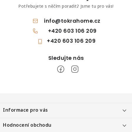
Potřebujete s něčím poradit? Jsme tu pro vás!
info
@
tokrahome.cz
+420 603 106 209
+420 603 106 209
Z
á
Informace pro vás
p
a
Objednání po telefonu
Hodnocení obchodu
t