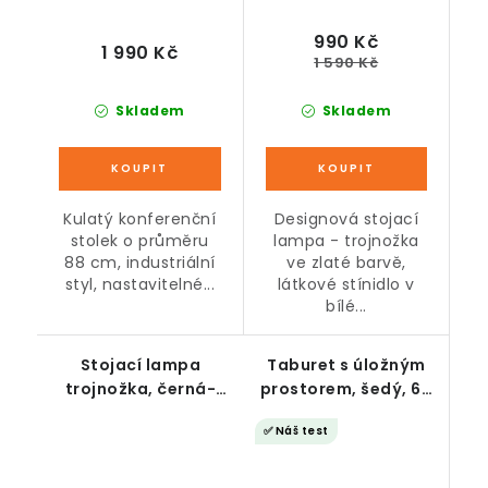
990 Kč
1 990 Kč
1 590 Kč
Skladem
Skladem
Kulatý konferenční
Designová stojací
stolek o průměru
lampa - trojnožka
88 cm, industriální
ve zlaté barvě,
styl, nastavitelné...
látkové stínidlo v
bílé...
Stojací lampa
Taburet s úložným
trojnožka, černá-
prostorem, šedý, 60
bílá, 152 cm
x 60 x 40 cm
✅ Náš test