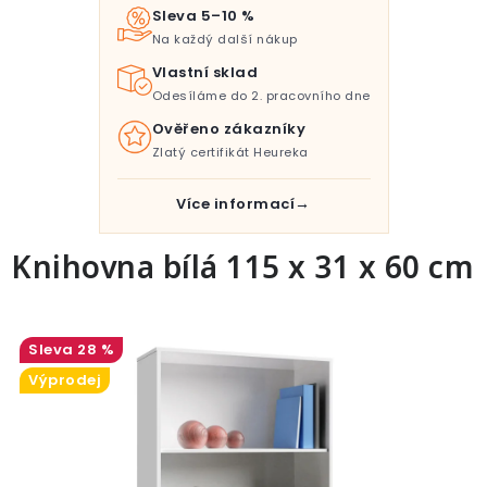
Pro děti
Sleva 5–10 %
Na každý další nákup
Testovací laboratoř
Vlastní sklad
Odesíláme do 2. pracovního dne
Blog o bydlení a zahradě
Ověřeno zákazníky
Zlatý certifikát Heureka
Vydělávejte s námi
Více informací
Kontakt
Knihovna bílá 115 x 31 x 60 cm
28 %
Výprodej