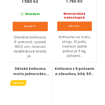
1 790 Kč
1 590 Kč
Momentálně
Skladem
nedostupné
Knihovna ve tvaru
Dřevěná knihovna,
stroju, 13 polic,
6-patrová, vysoká
nosnost jedné
190,5 cm, nosnost
police je 5 kg,
obdélníkové kostky
zařízení...
je...
Dětská knihovna
Knihovna s 9 policemi
motiv jednorožec,
a zásuvkou, bílá, 60 x
růžová
26 x 158 cm
Výprodej