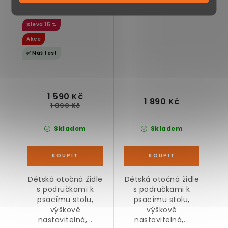
s područkami,
s područkami,
tyrkysovo-šedá
růžovo-šedá
15 %
Akce
✅ Náš test
1 590 Kč
1 890 Kč
1 890 Kč
Skladem
Skladem
Dětská otočná židle
Dětská otočná židle
s područkami k
s područkami k
psacímu stolu,
psacímu stolu,
výškově
výškově
nastavitelná,...
nastavitelná,...