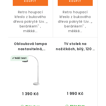
Retro houpací
Retro houpací
křeslo z bukového
křeslo z bukového
dřeva pokryté tzv. ,,
dřeva pokryté tzv. ,,
beránkem'' ,
beránkem'' ,
měkké...
měkké...
Oblouková lampa
TV stolek na
nastavitelná,
nožičkách, bílý, 120 x
mramorová základna
40 x 49 cm
✅ Náš test
1 990 Kč
1 390 Kč