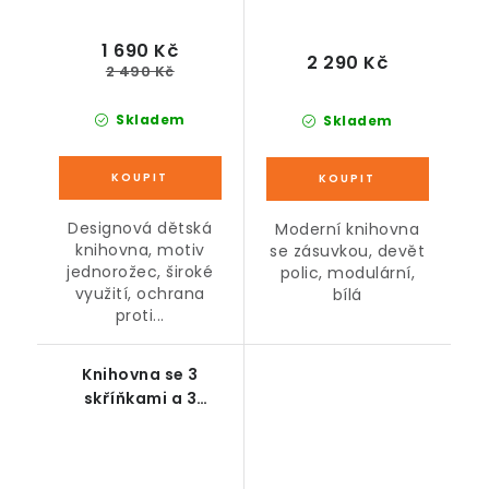
1 690 Kč
2 290 Kč
2 490 Kč
Skladem
Skladem
Designová dětská
Moderní knihovna
knihovna, motiv
se zásuvkou, devět
jednorožec, široké
polic, modulární,
využití, ochrana
bílá
proti...
Knihovna se 3
skříňkami a 3
policemi, bílá, 60 x 29
x 90 cm