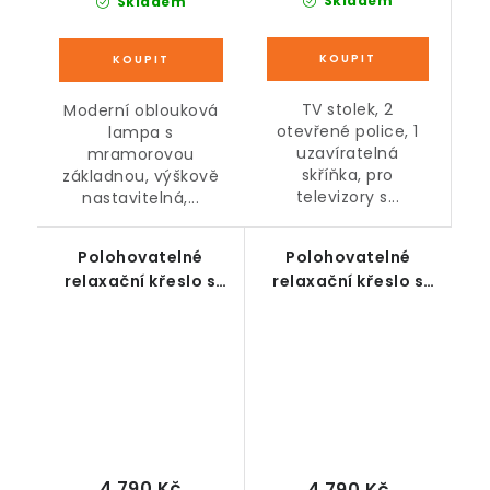
Skladem
Skladem
TV stolek, 2
Moderní oblouková
otevřené police, 1
lampa s
uzavíratelná
mramorovou
skříňka, pro
základnou, výškově
televizory s...
nastavitelná,...
Polohovatelné
Polohovatelné
relaxační křeslo s
relaxační křeslo s
podnožkou, včetně
podnožkou, včetně
polštářů, růžové, 68
polštářů, šedé, 68 x
x 91,5 x 88 cm
91,5 x 88 cm
4 790 Kč
4 790 Kč