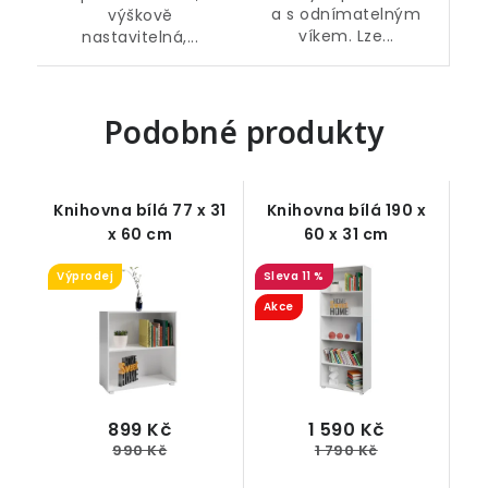
a s odnímatelným
výškově
víkem. Lze...
nastavitelná,...
Podobné produkty
Knihovna bílá 77 x 31
Knihovna bílá 190 x
x 60 cm
60 x 31 cm
Výprodej
11 %
Akce
899 Kč
1 590 Kč
990 Kč
1 790 Kč