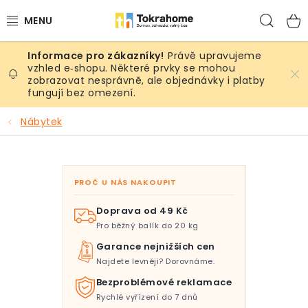
Přejít
Hled
na
obsah
Právě upravujeme
Výrobky
vzhled e‑shopu. Některé prvky se mohou
zobrazovat nesprávně, ale objednávky i platby
fungují bez omezení.
Místnosti
Nábytek
Venkovní prostory
Sezóna & Volný čas
PROČ U NÁS NAKOUPIT
Dárkové tipy
Doprava od 49 Kč
Pro běžný balík do 20 kg
Slevy
Garance nejnižších cen
Najdete levněji? Dorovnáme.
Pro mazlíky
Bezproblémové reklamace
Rychlé vyřízení do 7 dnů