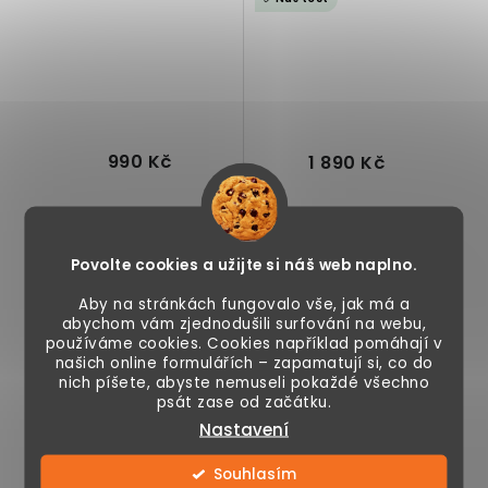
prostorem
990 Kč
1 890 Kč
Skladem
Skladem
Povolte cookies a užijte si náš web naplno.
Aby na stránkách fungovalo vše, jak má a
abychom vám zjednodušili surfování na webu,
Mini taburet, úložný
Dětská otočná židle
používáme cookies. Cookies například pomáhají v
prostor, robustní a
s područkami k
našich online formulářích – zapamatují si, co do
odolná konstrukce,
psacímu stolu,
nich píšete, abyste nemuseli pokaždé všechno
elegantní design,...
výškově
psát zase od začátku.
nastavitelná,...
Nastavení
Souhlasím
Dětská otočná židle
Dětská otočná židle