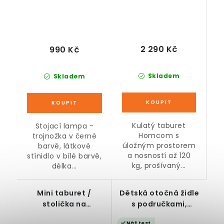
2 290 Kč
990 Kč
Skladem
Skladem
Kulatý taburet
Stojací lampa -
Homcom s
trojnožka v černé
úložným prostorem
barvě, látkové
a nosností až 120
stínidlo v bílé barvě,
kg, prošívaný...
délka...
Mini taburet /
Dětská otočná židle
stolička na
s područkami,
nožičkách s úložným
zeleno-šedá
✅ Náš test