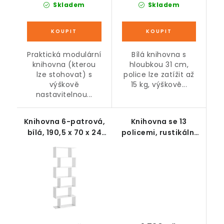
Skladem
Skladem
Praktická modulární
Bílá knihovna s
knihovna (kterou
hloubkou 31 cm,
lze stohovat) s
police lze zatížit až
výškově
15 kg, výškově...
nastavitelnou...
Knihovna 6-patrová,
Knihovna se 13
bílá, 190,5 x 70 x 24
policemi, rustikální
cm
hnědá, 140 x 86 x 23,5
cm