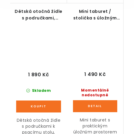
Dětská otočná židle
Mini taburet /
s područkami,
stolička s úložným
modro-šedá
prostorem, přírodní
1 490 Kč
1 890 Kč
Momentálně
Skladem
nedostupné
Mini taburet s
Dětská otočná židle
praktickým
s područkami k
úložným prostorem
psacímu stolu,