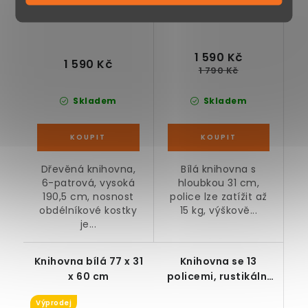
1 590 Kč
1 590 Kč
1 790 Kč
Skladem
Skladem
Dřevěná knihovna,
Bílá knihovna s
6-patrová, vysoká
hloubkou 31 cm,
190,5 cm, nosnost
police lze zatížit až
obdélníkové kostky
15 kg, výškově...
je...
Knihovna bílá 77 x 31
Knihovna se 13
x 60 cm
policemi, rustikální
hnědá, 140 x 86 x 23,5
Výprodej
cm