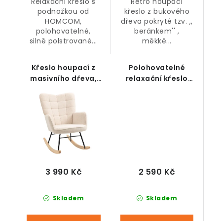
Relaxační křeslo s
Retro houpací
podnožkou od
křeslo z bukového
HOMCOM,
dřeva pokryté tzv. ,,
polohovatelné,
beránkem'' ,
silně polstrované...
měkké...
Křeslo houpací z
Polohovatelné
masivního dřeva,
relaxační křeslo
krémově bílé
krémové
2 590 Kč
3 990 Kč
Skladem
Skladem