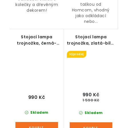
taškou od
kolečky a dřevěným
Homcom, vhodný
dekorem!
jako odkládací
nebo...
Stojací lampa
Stojací lampa
trojnožka, černá-
trojnožka, zlatá-bílá,
bílá, 152 cm
144 cm
Výprodej
990 Kč
990 Kč
1 590 Kč
Skladem
Skladem