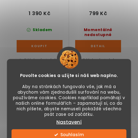
1 390 Kč
799 Kč
Skladem
Momentálně
nedostupné
Odkládací stolek s
Odkládací stolek s
látkovým košem,
látkovým
zásuvky a USB
košem, černo-
Povolte cookies a užijte si náš web naplno.
porty, jednoduchá
modrý, jednoduchá
montáž,...
montáž,...
Aby na stránkách fungovalo vše, jak má a
abychom vám zjednodušili surfování na webu,
používáme cookies. Cookies například pomáhají v
Knihovna 6-patrová,
Knihovna bílá 190 x
našich online formulářích – zapamatují si, co do
bílá, 190,5 x 70 x 24
60 x 31 cm
nich píšete, abyste nemuseli pokaždé všechno
psát zase od začátku.
cm
11 %
Nastavení
Akce
Souhlasím