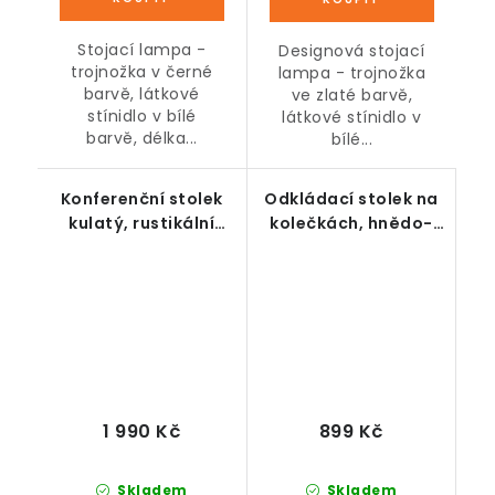
Stojací lampa -
Designová stojací
trojnožka v černé
lampa - trojnožka
barvě, látkové
ve zlaté barvě,
stínidlo v bílé
látkové stínidlo v
barvě, délka...
bílé...
Konferenční stolek
Odkládací stolek na
kulatý, rustikální
kolečkách, hnědo-
hnědá, 88 x 47 cm
černý
1 990 Kč
899 Kč
Skladem
Skladem