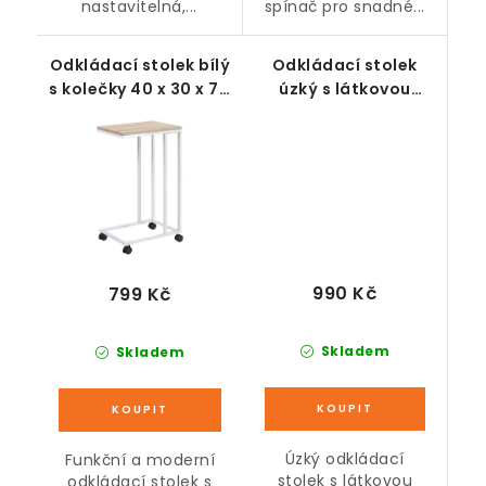
nastavitelná,...
spínač pro snadné...
Odkládací stolek bílý
Odkládací stolek
s kolečky 40 x 30 x 70
úzký s látkovou
cm
taškou, hnědočerný,
49 x 19 x 55 cm
990 Kč
799 Kč
Skladem
Skladem
Úzký odkládací
Funkční a moderní
stolek s látkovou
odkládací stolek s