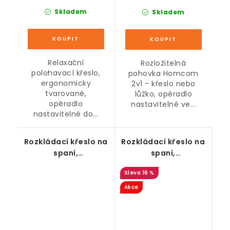
Skladem
Skladem
Relaxační
Rozložitelná
polohavací křeslo,
pohovka Homcom
ergonomicky
2v1 - křeslo nebo
tvarované,
lůžko, opěradlo
opěradlo
nastavitelné ve...
nastavitelné do...
Rozkládací křeslo na
Rozkládací křeslo na
spaní,
spaní,
polohovatelné,
polohovatelné, šedé
16 %
krémové
Akce