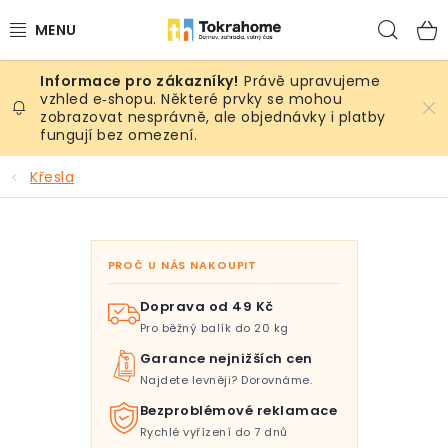
Přejít
Hled
na
obsah
Právě upravujeme
Výrobky
vzhled e‑shopu. Některé prvky se mohou
zobrazovat nesprávně, ale objednávky i platby
fungují bez omezení.
Místnosti
Křesla
Venkovní prostory
Sezóna & Volný čas
PROČ U NÁS NAKOUPIT
Dárkové tipy
Doprava od 49 Kč
Pro běžný balík do 20 kg
Slevy
Garance nejnižších cen
Najdete levněji? Dorovnáme.
Pro mazlíky
Bezproblémové reklamace
Rychlé vyřízení do 7 dnů