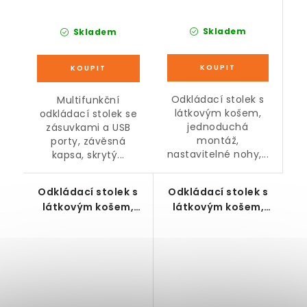
Skladem
Skladem
Odkládací stolek s
Multifunkční
látkovým košem,
odkládací stolek se
jednoduchá
zásuvkami a USB
montáž,
porty, závěsná
nastavitelné nohy,...
kapsa, skrytý...
Odkládací stolek s
Odkládací stolek s
látkovým košem,
látkovým košem,
zásuvkami a USB
černo-modrý
porty, černo-šedý