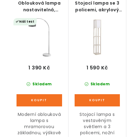
Oblouková lampa
Stojací lampa se 3
nastavitelná,
policemi, akrylový
mramorová
dub, 26 x 26 x 160 cm
✅ Náš test
základna
1 390 Kč
1 590 Kč
Skladem
Skladem
Moderní oblouková
Stojací lampa s
lampa s
vestavěným
mramorovou
světlem a 3
základnou, výškově
policemi, nožní