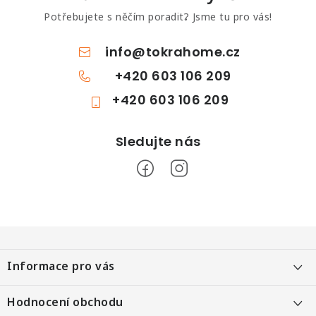
Potřebujete s něčím poradit? Jsme tu pro vás!
info
@
tokrahome.cz
+420 603 106 209
+420 603 106 209
Z
á
Informace pro vás
p
a
Objednání po telefonu
Hodnocení obchodu
t