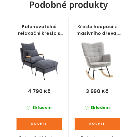
Podobné produkty
Polohovatelné
Křeslo houpací z
relaxační křeslo s
masivního dřeva,
podnožkou, včetně
šedé
polštářů, šedé, 68 x
91,5 x 88 cm
4 790 Kč
3 990 Kč
Skladem
Skladem