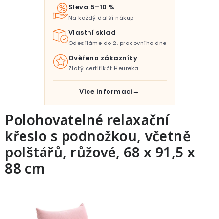
Pro děti
Sleva 5–10 %
Na každý další nákup
Testovací laboratoř
Vlastní sklad
Odesíláme do 2. pracovního dne
Blog o bydlení a zahradě
Ověřeno zákazníky
Zlatý certifikát Heureka
Vydělávejte s námi
Více informací
Kontakt
Polohovatelné relaxační
křeslo s podnožkou, včetně
polštářů, růžové, 68 x 91,5 x
88 cm