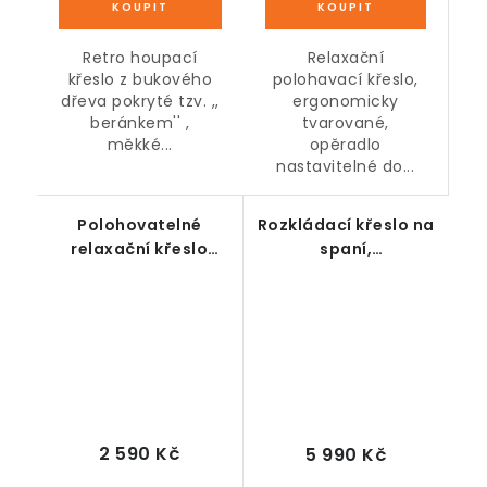
Relaxační
Retro houpací
polohavací křeslo,
křeslo z bukového
ergonomicky
dřeva pokryté tzv. ,,
tvarované,
beránkem'' ,
opěradlo
měkké...
nastavitelné do...
Polohovatelné
Rozkládací křeslo na
relaxační křeslo
spaní,
černé
polohovatelné, šedé
2 590 Kč
5 990 Kč