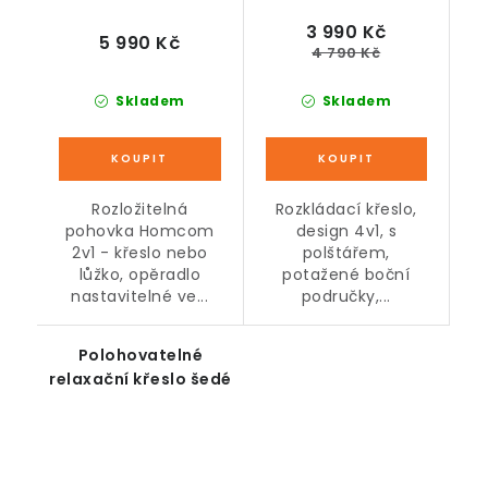
3 990 Kč
5 990 Kč
4 790 Kč
Skladem
Skladem
Rozložitelná
Rozkládací křeslo,
pohovka Homcom
design 4v1, s
2v1 - křeslo nebo
polštářem,
lůžko, opěradlo
potažené boční
nastavitelné ve...
područky,...
Polohovatelné
relaxační křeslo šedé