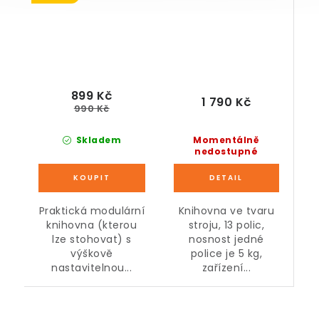
899 Kč
1 790 Kč
990 Kč
Momentálně
Skladem
nedostupné
Knihovna ve tvaru
Praktická modulární
stroju, 13 polic,
knihovna (kterou
nosnost jedné
lze stohovat) s
police je 5 kg,
výškově
zařízení...
nastavitelnou...