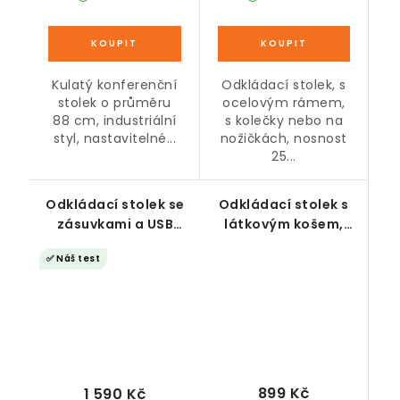
Kulatý konferenční
Odkládací stolek, s
stolek o průměru
ocelovým rámem,
88 cm, industriální
s kolečky nebo na
styl, nastavitelné...
nožičkách, nosnost
25...
Odkládací stolek se
Odkládací stolek s
zásuvkami a USB
látkovým košem,
porty, rustikální
šedo-bílý
✅ Náš test
hnědá
899 Kč
1 590 Kč