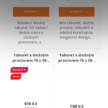
Mini taburet, úložný
Skládací dlouhý
prostor, robustní a
taburet 2v1 sedací
odolná konstrukce,
lavice a box s
elegantní design,...
úložným
prostorem, s...
Taburet s úložným
Taburet s úložným
prostorem 76 x 38 x
prostorem 76 x 38 x
38 cm, černý
38 cm, bílý
11 %
Akce
619 Kč
799 Kč