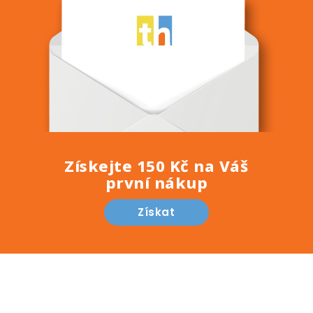
Získejte 150 Kč na Váš
první nákup
Získat