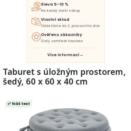
Pro děti
Sleva 5–10 %
Na každý další nákup
Testovací laboratoř
Vlastní sklad
Odesíláme do 2. pracovního dne
Blog o bydlení a zahradě
Ověřeno zákazníky
Zlatý certifikát Heureka
Vydělávejte s námi
Více informací
Kontakt
Taburet s úložným prostorem,
šedý, 60 x 60 x 40 cm
✅ Náš test