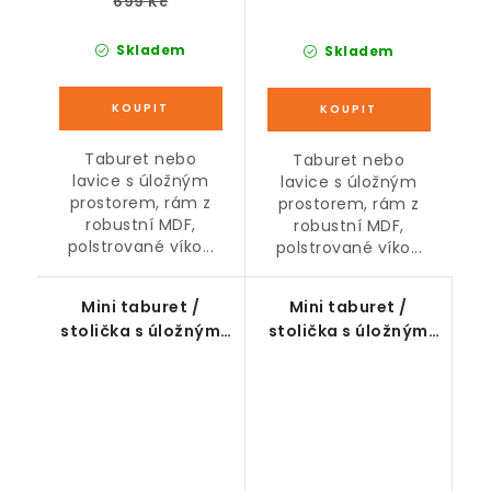
699 Kč
Skladem
Skladem
Taburet nebo
Taburet nebo
lavice s úložným
lavice s úložným
prostorem, rám z
prostorem, rám z
robustní MDF,
robustní MDF,
polstrované víko...
polstrované víko...
Mini taburet /
Mini taburet /
stolička s úložným
stolička s úložným
prostorem, přírodní
prostorem, tmavě
šedý, 38 x 38 x 38 cm