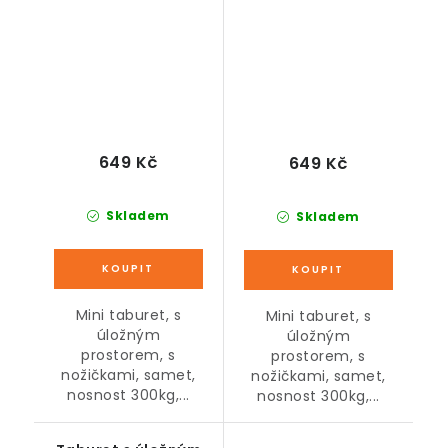
nožičkách, šedý, 42 x
nožičkách,
38 x 38 cm
antracitový, 42 x 38 x
38 cm
649 Kč
649 Kč
Skladem
Skladem
Mini taburet, s
Mini taburet, s
úložným
úložným
prostorem, s
prostorem, s
nožičkami, samet,
nožičkami, samet,
nosnost 300kg,...
nosnost 300kg,...