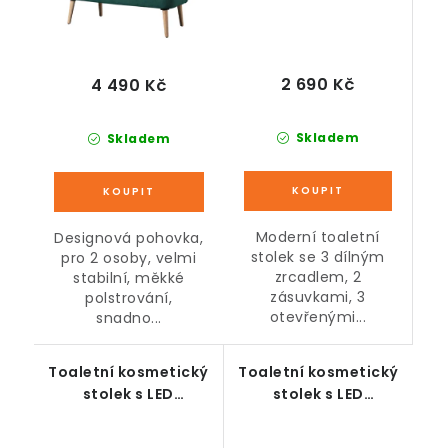
2 690 Kč
4 490 Kč
Skladem
Skladem
Moderní toaletní
Designová pohovka,
stolek se 3 dílným
pro 2 osoby, velmi
zrcadlem, 2
stabilní, měkké
zásuvkami, 3
polstrování,
otevřenými...
snadno...
Toaletní kosmetický
Toaletní kosmetický
stolek s LED
stolek s LED
osvětlením, bílý
osvětlením, bílý
dekor dřeva