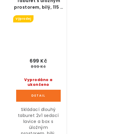
Taburet s úložným
prostorem, bílý, 115 x
38 x 38 cm -
Výprodej
KOSMETICKÁ VADA
699 Kč
899 Kč
Vyprodáno a
ukončeno
Skládací dlouhý
taburet 2v1 sedací
lavice a box s
úložným
prostorem, bílý.