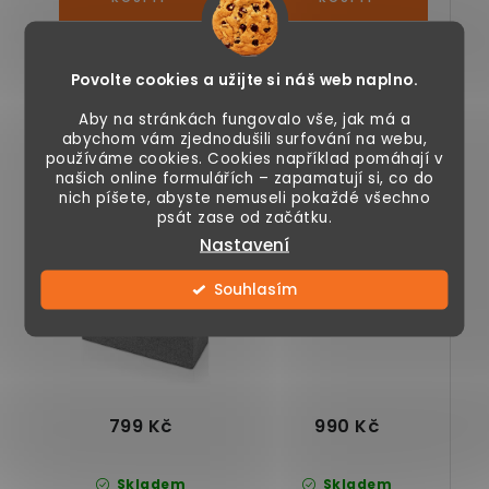
Skládací dlouhý
Skládací dlouhý
taburet 2v1 sedací
taburet 2v1 sedací
Povolte cookies a užijte si náš web naplno.
lavice a box s
lavice a box s
úložným
úložným
Aby na stránkách fungovalo vše, jak má a
prostorem, bílý.
prostorem, černý.
abychom vám zjednodušili surfování na webu,
používáme cookies. Cookies například pomáhají v
našich online formulářích – zapamatují si, co do
Taburet s úložným
Mini taburet /
nich píšete, abyste nemuseli pokaždé všechno
psát zase od začátku.
prostorem 78 x 38 x
stolička na
38 cm šedý textil
nožičkách s úložným
Nastavení
prostorem
Souhlasím
990 Kč
799 Kč
Skladem
Skladem