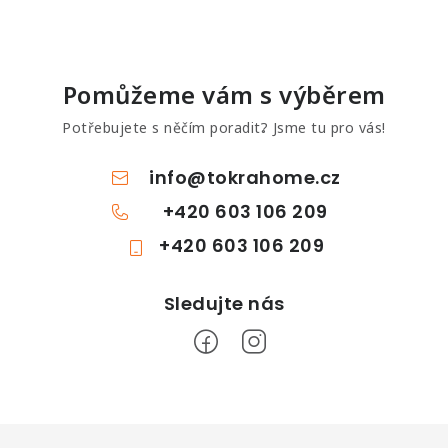
Pomůžeme vám s výběrem
Potřebujete s něčím poradit? Jsme tu pro vás!
info
@
tokrahome.cz
+420 603 106 209
+420 603 106 209
Z