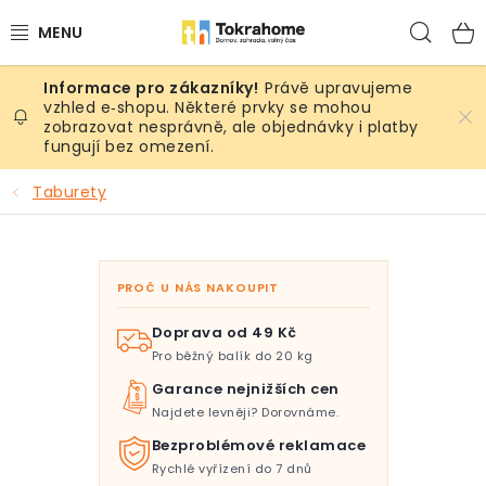
Přejít
Hled
na
obsah
Právě upravujeme
Výrobky
vzhled e‑shopu. Některé prvky se mohou
zobrazovat nesprávně, ale objednávky i platby
fungují bez omezení.
Místnosti
Taburety
Venkovní prostory
Sezóna & Volný čas
PROČ U NÁS NAKOUPIT
Dárkové tipy
Doprava od 49 Kč
Pro běžný balík do 20 kg
Slevy
Garance nejnižších cen
Najdete levněji? Dorovnáme.
Pro mazlíky
Bezproblémové reklamace
Rychlé vyřízení do 7 dnů