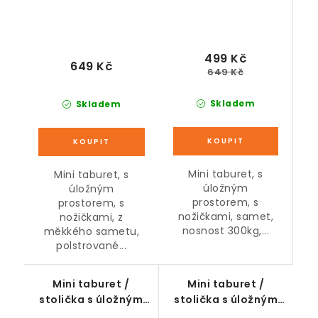
499 Kč
649 Kč
649 Kč
Skladem
Skladem
Mini taburet, s
Mini taburet, s
úložným
úložným
prostorem, s
prostorem, s
nožičkami, samet,
nožičkami, z
nosnost 300kg,...
měkkého sametu,
polstrované...
Mini taburet /
Mini taburet /
stolička s úložným
stolička s úložným
prostorem na
prostorem na