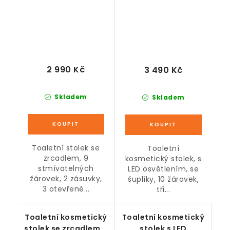
2 990 Kč
3 490 Kč
Skladem
Skladem
Toaletní stolek se
Toaletní
zrcadlem, 9
kosmetický stolek, s
stmívatelných
LED osvětlením, se
žárovek, 2 zásuvky,
šuplíky, 10 žárovek,
3 otevřené...
tři...
Toaletní kosmetický
Toaletní kosmetický
stolek se zrcadlem a
stolek s LED