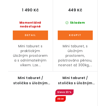
1 490 Kč
449 Kč
Momentálně
Skladem
nedostupné
Mini taburet s
Mini taburet, s
praktickým
úložným
úložným prostorem
prostorem,
a s odnímatelným
polstrováno pěnou,
víkem. Lze...
nosnost až 300kg,...
Mini taburet /
Mini taburet /
stolička s úložným
stolička s úložným
prostorem na
prostorem na
23 %
nožičkách, béžový,
nožičkách, růžový,
42 x 38 x 38 cm
42 x 38 x 38 cm
Akce