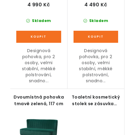
4 990 Kč
4 490 Kč
Skladem
Skladem
Designová
Designová
pohovka, pro 2
pohovka, pro 2
osoby, velmi
osoby, velmi
stabilní, měkké
stabilní, měkké
polstrování,
polstrování,
snadno...
snadno...
Dvoumístná pohovka
Toaletní kosmetický
tmavě zelená, 117 cm
stolek se zásuvkami
a zrcadlem, bílý