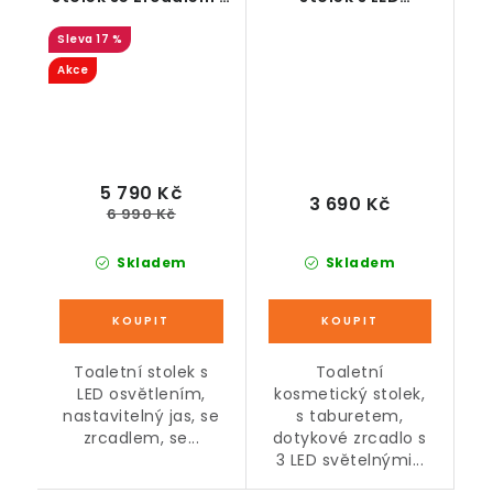
zásuvkami, bílý
osvětlením a
17 %
taburetem, dřevěný,
bílý
Akce
5 790 Kč
3 690 Kč
6 990 Kč
Skladem
Skladem
Toaletní stolek s
Toaletní
LED osvětlením,
kosmetický stolek,
nastavitelný jas, se
s taburetem,
zrcadlem, se...
dotykové zrcadlo s
3 LED světelnými...