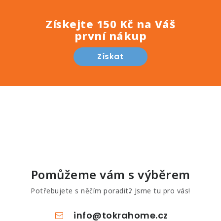
Získejte 150 Kč na Váš
první nákup
Získat
Pomůžeme vám s výběrem
Potřebujete s něčím poradit? Jsme tu pro vás!
info
@
tokrahome.cz