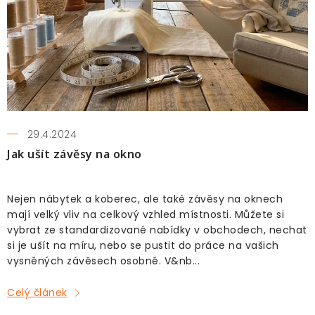
l
Pro děti
á
n
Testovací laboratoř
k
ů
Blog o bydlení a zahradě
Vydělávejte s námi
29.4.2024
Kontakt
Jak ušít závěsy na okno
Nejen nábytek a koberec, ale také závěsy na oknech
mají velký vliv na celkový vzhled místnosti. Můžete si
vybrat ze standardizované nabídky v obchodech, nechat
si je ušít na míru, nebo se pustit do práce na vašich
vysněných závěsech osobně. V&nb...
Celý článek