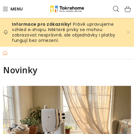
Přejít
Hled
na
obsah
Právě upravujeme
Výrobky
vzhled e‑shopu. Některé prvky se mohou
zobrazovat nesprávně, ale objednávky i platby
fungují bez omezení.
Místnosti
Domů
Venkovní prostory
Novinky
Sezóna & Volný čas
V
Dárkové tipy
ý
p
Slevy
i
s
Pro mazlíky
č