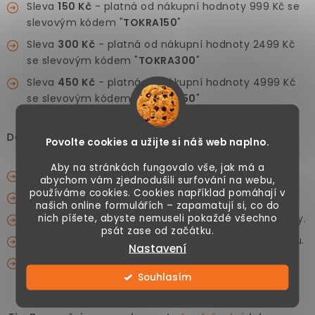
Sleva
150 Kč
- platná od nákupní hodnoty 999 Kč se
slevovým kódem "
TOKRA150
"
Sleva
300 Kč
- platná od nákupní hodnoty 2499 Kč
se slevovým kódem "
TOKRA300
"
Sleva
450 Kč
- platná od nákupní hodnoty 4999 Kč
se slevovým kódem "
TOKRA450
"
Další podmínky:
Povolte cookies a užijte si náš web naplno.
Aby na stránkách fungovalo vše, jak má a
Slevový kód uplatníte v nákupním košíku.
abychom vám zjednodušili surfování na webu,
používáme cookies. Cookies například pomáhají v
Nákupní hodnota může být složena z více položek.
našich online formulářích – zapamatují si, co do
nich píšete, abyste nemuseli pokaždé všechno
Výše slevy nelze kombinovat s jinými slevovými kódy.
psát zase od začátku.
Slevu můžete uplatnit i na akční zboží s akční cenou.
Nastavení
Akce je platná a slevové kódy lze uplatnit pouze v
Souhlasím
termínu
25.11. až 2.12.2022