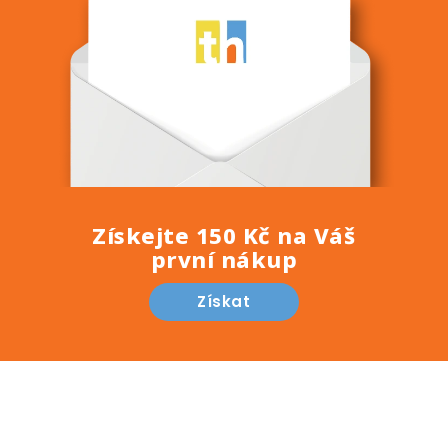
Získejte 150 Kč na Váš
první nákup
Získat