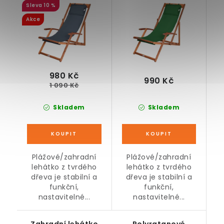
10 %
Akce
980 Kč
990 Kč
1 090 Kč
Skladem
Skladem
Plážové/zahradní
Plážové/zahradní
lehátko z tvrdého
lehátko z tvrdého
dřeva je stabilní a
dřeva je stabilní a
funkční,
funkční,
nastavitelné...
nastavitelné...
Zahradní lehátko
Polyratanové