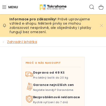
Přejít
Hled
na
obsah
Právě upravujeme
Výrobky
vzhled e‑shopu. Některé prvky se mohou
zobrazovat nesprávně, ale objednávky i platby
fungují bez omezení.
Místnosti
Zahradní lehátka
Venkovní prostory
Sezóna & Volný čas
PROČ U NÁS NAKOUPIT
Dárkové tipy
Doprava od 49 Kč
Pro běžný balík do 20 kg
Slevy
Garance nejnižších cen
Najdete levněji? Dorovnáme.
Pro mazlíky
Bezproblémové reklamace
Rychlé vyřízení do 7 dnů