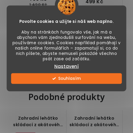
499 Kč
1 490 Kč
Momentálně
Skladem
Povolte cookies a užijte si náš web naplno.
nedostupné
Aby na stránkách fungovalo vše, jak má a
abychom vám zjednodušili surfování na webu,
používáme cookies. Cookies například pomáhají v
Odkládací stolek,
Kulatý odkládací
našich online formulářích – zapamatují si, co do
skládací, vhodný na
stůl, tvrzené sklo, Ø
nich píšete, abyste nemuseli pokaždé všechno
psát zase od začátku.
balkon, terasu nebo
70 cm, robusní
do interiéru,...
kovová
Nastavení
konstrukce,...
Souhlasím
Podobné produkty
Zahradní lehátko
Zahradní lehátko
skládací z akátového
skládací z akátového
dřeva antracitové
dřeva zelené