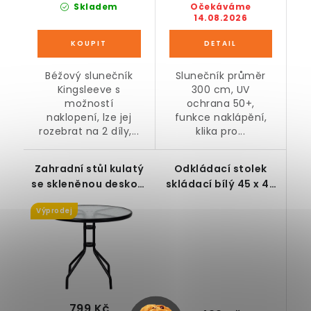
Skladem
Očekáváme
14.08.2026
Béžový slunečník
Slunečník průměr
Kingsleeve s
300 cm, UV
možností
ochrana 50+,
naklopení, lze jej
funkce naklápění,
rozebrat na 2 díly,...
klika pro...
Zahradní stůl kulatý
Odkládací stolek
se skleněnou deskou,
skládací bílý 45 x 43
Ø 70 cm
cm
Výprodej
799 Kč