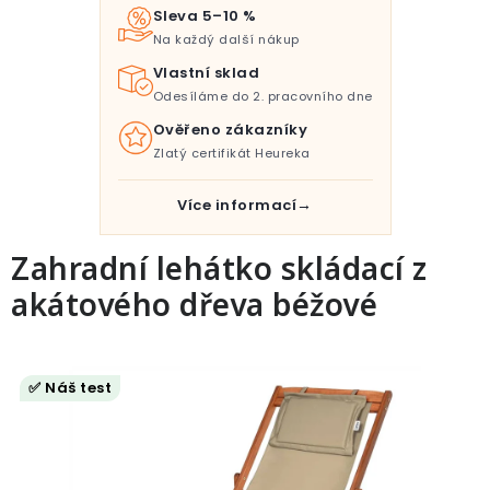
Pro děti
Sleva 5–10 %
Na každý další nákup
Testovací laboratoř
Vlastní sklad
Odesíláme do 2. pracovního dne
Blog o bydlení a zahradě
Ověřeno zákazníky
Zlatý certifikát Heureka
Vydělávejte s námi
Více informací
Kontakt
Zahradní lehátko skládací z
akátového dřeva béžové
✅ Náš test