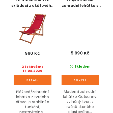
skládací z akátového
zahradní lehátko s
dřeva červené
podložkou
nastavitelné šedé
207 x 70 x 70 cm
5 990 Kč
990 Kč
Skladem
Očekáváme
14.08.2026
Moderní zahradní
Plážové/zahradní
lehátko Outsunny,
lehátko z tvrdého
zvlněný tvar, z
dřeva je stabilní a
ručně tkaného
funkční,
plastového...
nastavitelné...