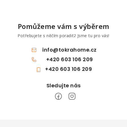
Pomůžeme vám s výběrem
Potřebujete s něčím poradit? Jsme tu pro vás!
info
@
tokrahome.cz
+420 603 106 209
+420 603 106 209
Z