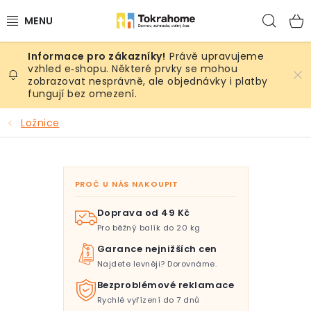
Přejít
Hled
na
obsah
Právě upravujeme
Výrobky
vzhled e‑shopu. Některé prvky se mohou
zobrazovat nesprávně, ale objednávky i platby
fungují bez omezení.
Místnosti
Ložnice
Venkovní prostory
Sezóna & Volný čas
PROČ U NÁS NAKOUPIT
Dárkové tipy
Doprava od 49 Kč
Pro běžný balík do 20 kg
Slevy
Garance nejnižších cen
Najdete levněji? Dorovnáme.
Pro mazlíky
Bezproblémové reklamace
Rychlé vyřízení do 7 dnů