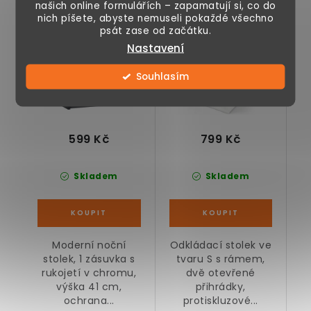
našich online formulářích – zapamatují si, co do
antracitový 41 x 28 x
designový bílý, 33 x
nich píšete, abyste nemuseli pokaždé všechno
39 cm
33 x 50 cm
psát zase od začátku.
Nastavení
Souhlasím
599 Kč
799 Kč
Skladem
Skladem
Moderní noční
Odkládací stolek ve
stolek, 1 zásuvka s
tvaru S s rámem,
rukojetí v chromu,
dvě otevřené
výška 41 cm,
přihrádky,
ochrana...
protiskluzové...