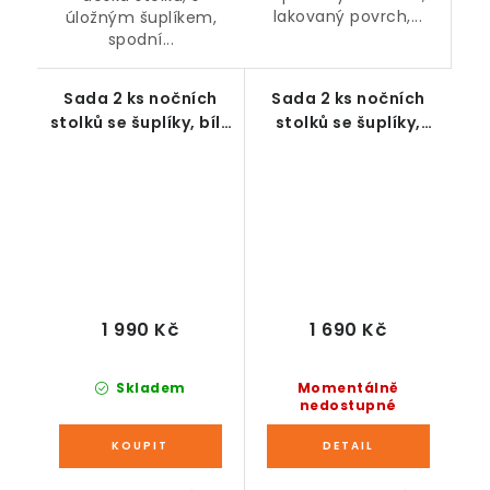
lakovaný povrch,...
úložným šuplíkem,
spodní...
Sada 2 ks nočních
Sada 2 ks nočních
stolků se šuplíky, bílé
stolků se šuplíky,
39 x 32 x 50 cm
dekor dub, 54 x 39 x
28 cm
1 990 Kč
1 690 Kč
Skladem
Momentálně
nedostupné