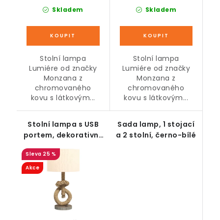
Skladem
Skladem
Stolní lampa
Stolní lampa
Lumiére od značky
Lumiére od značky
Monzana z
Monzana z
chromovaného
chromovaného
kovu s látkovým...
kovu s látkovým...
Stolní lampa s USB
Sada lamp, 1 stojací
portem, dekorativní,
a 2 stolní, černo-bílé
námořní styl
25 %
Akce