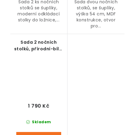
Sada 2 ks nočních
Sada dvou nočních
stolků se šuplíky,
stolků, se šuplíky,
moderní odkládací
výška 54 cm, MDF
stolky do ložnice,...
konstrukce, otvor
pro...
Sada 2 nočních
stolků, přírodní-bílé,
50 x 32 x 58 cm
1 790 Kč
Skladem