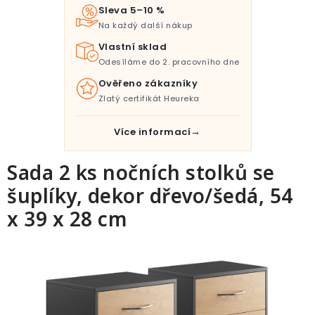
Pro děti
Sleva 5–10 %
Na každý další nákup
Testovací laboratoř
Vlastní sklad
Odesíláme do 2. pracovního dne
Blog o bydlení a zahradě
Ověřeno zákazníky
Zlatý certifikát Heureka
Vydělávejte s námi
Více informací
Kontakt
Sada 2 ks nočních stolků se
šuplíky, dekor dřevo/šedá, 54
x 39 x 28 cm