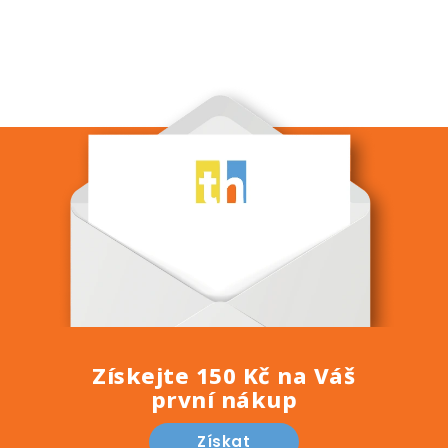
Získejte 150 Kč na Váš
první nákup
Získat