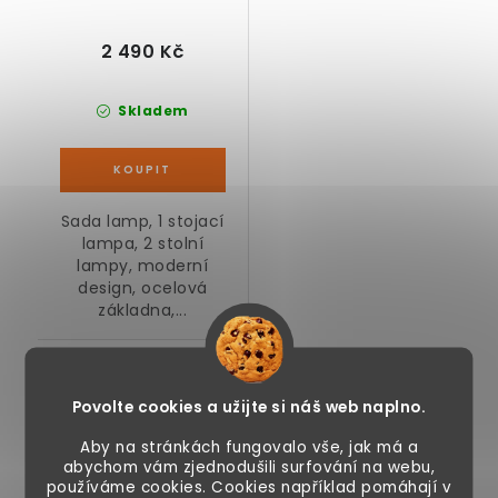
2 490 Kč
Skladem
Sada lamp, 1 stojací
lampa, 2 stolní
lampy, moderní
design, ocelová
základna,...
Podobné produkty
Povolte cookies a užijte si náš web naplno.
Aby na stránkách fungovalo vše, jak má a
abychom vám zjednodušili surfování na webu,
Noční stolek
Noční stolek
používáme cookies. Cookies například pomáhají v