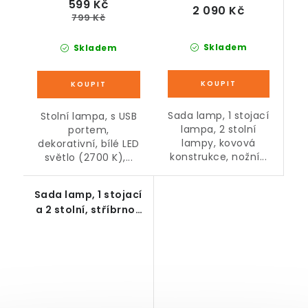
599 Kč
2 090 Kč
799 Kč
Skladem
Skladem
Sada lamp, 1 stojací
Stolní lampa, s USB
lampa, 2 stolní
portem,
lampy, kovová
dekorativní, bílé LED
konstrukce, nožní...
světlo (2700 K),...
Sada lamp, 1 stojací
a 2 stolní, stříbrno-
bílé