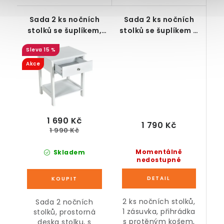
Sada 2 ks nočních
Sada 2 ks nočních
stolků se šuplíkem,
stolků se šuplíkem a
bílé, 48 x 40 x 58 cm
košem, černé, 28 x 31
15 %
x 45 cm
Akce
1 690 Kč
1 790 Kč
1 990 Kč
Momentálně
Skladem
nedostupné
2 ks nočních stolků,
Sada 2 nočních
1 zásuvka, přihrádka
stolků, prostorná
s protěným košem,
deska stolku, s