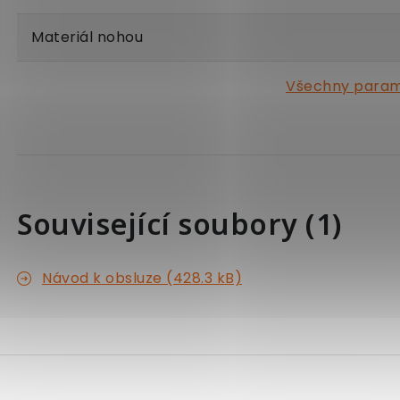
Materiál nohou
Všechny para
Související soubory (1)
Návod k obsluze (428.3 kB)