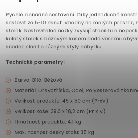
Rychlé a snadné sestavení. Díky jednoduché konstr
sestavit za 5-10 minut.
Vhodný do malých prostor, m
stolek.
Nastavitelné nožky zvyšují stabilitu a nepo
kulatý stolek s béžovým košem dodá vašemu obývacím
snadno sladit s různými styly nábytku.
Technické parametry:
Barva: Bílá, Béžová
Materiál: Dřevotříska, Ocel, Polyesterová tkanin
Velikost produktu: 45 x 50 cm (PrxV)
Velikost koše: 39,6 x 18,2 cm (Pr x V)
Hmotnost produktu: 4,1 kg
Max. nosnost desky stolu: 35 kg