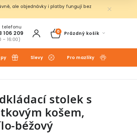
ně, ale objednávky i platby fungují bez
3 106 209
Prázdný košík
NÁKUPNÍ
0 – 16:00)
KOŠÍK
ipy
Slevy
Pro mazlíky
Pro dět
dkládací stolek s
átkovým košem,
ílo-béžový