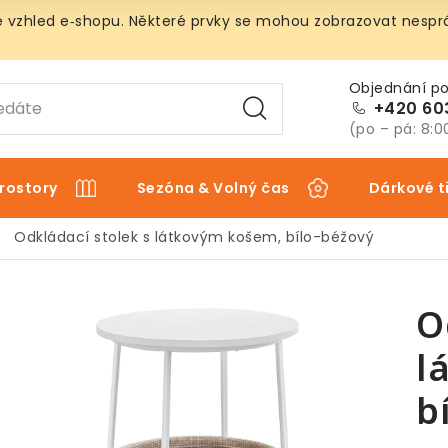
vzhled e‑shopu. Některé prvky se mohou zobrazovat nespráv
+420 60
(po – pá: 8:0
rostory
Sezóna & Volný čas
Dárkové t
Odkládací stolek s látkovým košem, bílo-béžový
O
l
b