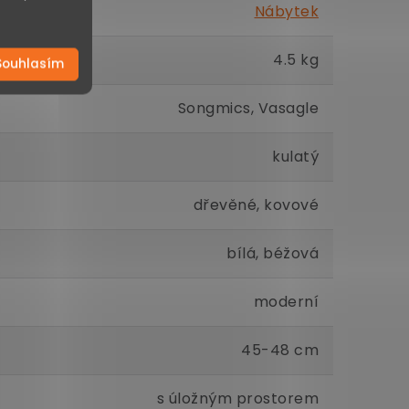
Nábytek
4.5 kg
Souhlasím
Songmics, Vasagle
kulatý
dřevěné, kovové
bílá, béžová
moderní
45-48 cm
s úložným prostorem