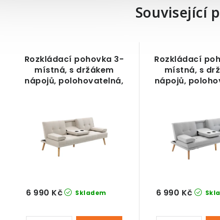
Související 
Rozkládací pohovka 3-
Rozkládací po
místná, s držákem
místná, s d
nápojů, polohovatelná,
nápojů, poloho
béžová, 181 x 77 x 78 cm
šedá, 181 x 77
6 990 Kč
6 990 Kč
Skladem
Skl