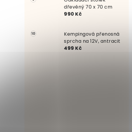
dřevěný 70 x 70 cm
990 Kč
Kempingová přenosná
sprcha na 12V, antracit
499 Kč