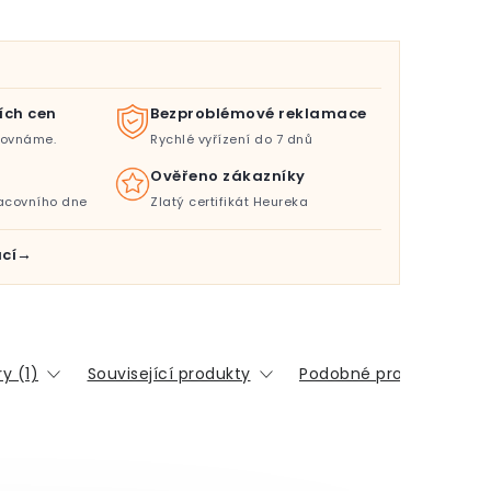
ích cen
Bezproblémové reklamace
orovnáme.
Rychlé vyřízení do 7 dnů
Ověřeno zákazníky
acovního dne
Zlatý certifikát Heureka
cí
y (1)
Související produkty
Podobné produkty