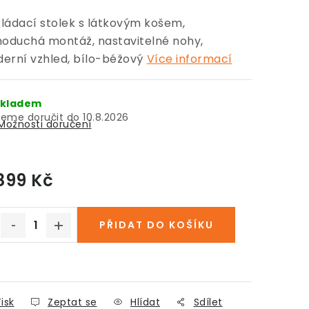
ládací stolek s látkovým košem,
noduchá montáž, nastavitelné nohy,
erní vzhled, bílo-béžový
Více informací
kladem
10.8.2026
Možnosti doručení
899 Kč
Měrná cena:
PŘIDAT DO KOŠÍKU
isk
Zeptat se
Hlídat
Sdílet