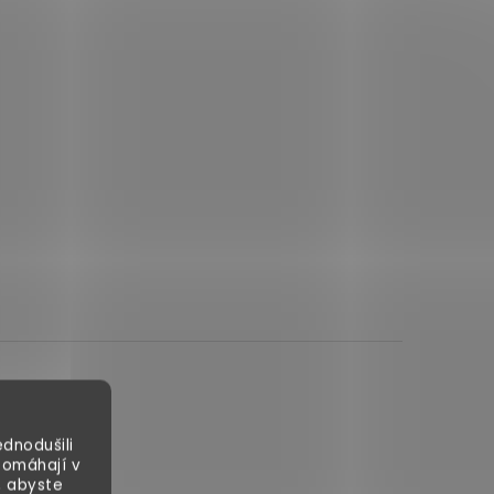
dnodušili
pomáhají v
, abyste