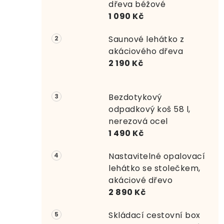
r
dřeva béžové
1 090 Kč
a
Saunové lehátko z
n
akáciového dřeva
n
2 190 Kč
í
Bezdotykový
p
odpadkový koš 58 l,
a
nerezová ocel
1 490 Kč
n
e
Nastavitelné opalovací
lehátko se stolečkem,
l
akáciové dřevo
2 890 Kč
Skládací cestovní box