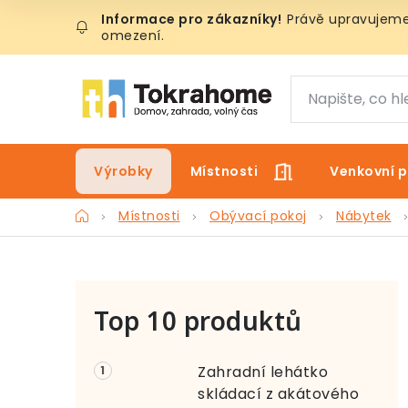
Přejít
Právě upravujeme 
na
omezení.
obsah
Výrobky
Místnosti
Venkovní p
Domů
Místnosti
Obývací pokoj
Nábytek
P
Top 10 produktů
o
s
Zahradní lehátko
t
skládací z akátového