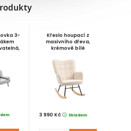
produkty
hovka 3-
Křeslo houpací z
ržákem
masivního dřeva,
vatelná,
krémově bílé
 x 78 cm
3 990 Kč
adem
Skladem