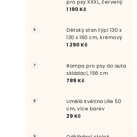
pro psy XXXL, červený
1 190 Kč
Dětský stan týpí 130 x
130 x 160 cm, krémový
1 290 Kč
Rampa pro psy do auta
skládací, 156 cm
789 Kč
Umělá květina Lilie 50
cm, více barev
29 Kč
Odkládací stolek