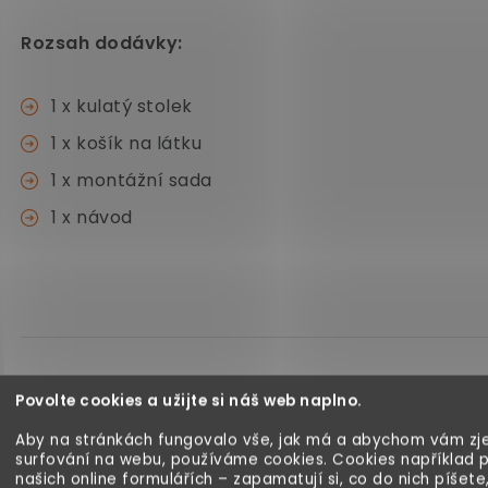
Rozsah dodávky:
1 x kulatý stolek
1 x košík na látku
1 x montážní sada
1 x návod
Povolte cookies a užijte si náš web naplno.
Aby na stránkách fungovalo vše, jak má a abychom vám zje
surfování na webu, používáme cookies. Cookies například 
našich online formulářích – zapamatují si, co do nich píšete