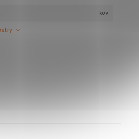
kov
metry