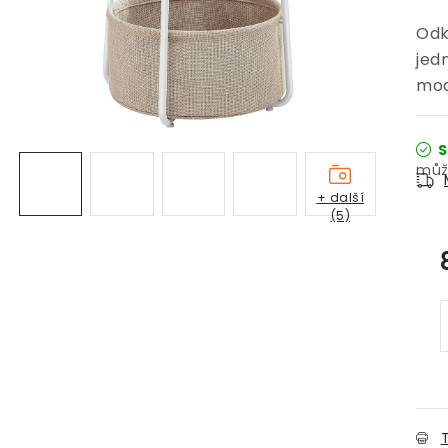
Odk
jed
mod
S
+ další
(5)
T