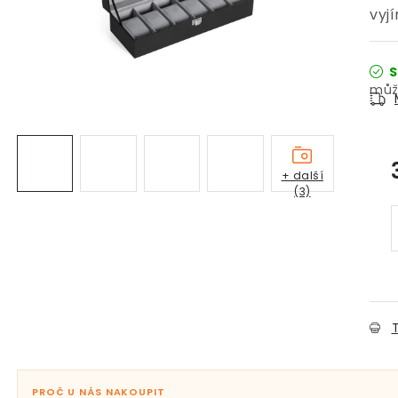
vyj
S
+ další
(3)
T
PROČ U NÁS NAKOUPIT