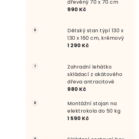
dřevěný 70 x 70 cm
990 Kč
Dětský stan týpí 130 x
130 x 160 cm, krémový
1 290 Kč
Zahradní lehátko
skládací z akátového
dřeva antracitové
980 Kč
Montážní stojan na
elektrokola do 50 kg
1 590 Kč