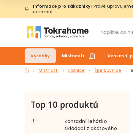
Přejít
Právě upravujeme 
na
omezení.
obsah
Výrobky
Místnosti
Venkovní p
Domů
Místnosti
Ložnice
Šperkovnice
P
Top 10 produktů
o
s
Zahradní lehátko
t
skládací z akátového