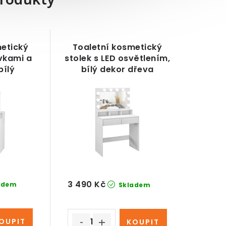
produkty
metický
Toaletní kosmetický
vkami a
stolek s LED osvětlením,
bílý
bílý dekor dřeva
3 490 Kč
adem
Skladem