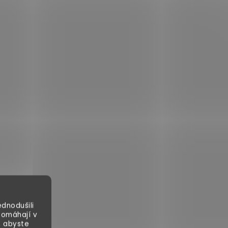
dnodušili
pomáhají v
, abyste