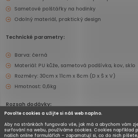
Sametové polštářky na hodinky
Odolný materiál, praktický design
Technické parametry:
Barva: černá
Materiál: PU kůže, sametová podšívka, kov, sklo
Rozměry: 30cm x 11cm x 8cm (D x Š x V)
Hmotnost: 0,6kg
Rozsah dodávky:
Povolte cookies a užijte si náš web naplno.
1x box na hodinky
Aby na stránkách fungovalo vše, jak má a abychom vám zje
surfování na webu, používáme cookies. Cookies například 
našich online formulářích – zapamatují si, co do nich píšete