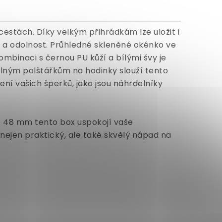
estách. Díky velkým přihrádkám lze uložit i
t a odolnost. Průhledné skleněné okénko ve
mbinaci s černou PU kůží a bílými švy je
elným polštářkům na hodinky slouží tento
ožení vašich šperků, jako jsou náhrdelníky
do 48 mm tento box uspokojí vaše
nejen praktický, ale také skvělý nápad na