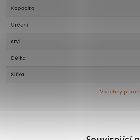
Kapacita
Určení
styl
Délka
Šířka
Všechny para