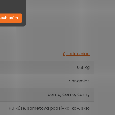
Souhlasím
Šperkovnice
0.8 kg
Songmics
černá, černé, černý
PU kůže, sametová podšívka, kov, sklo