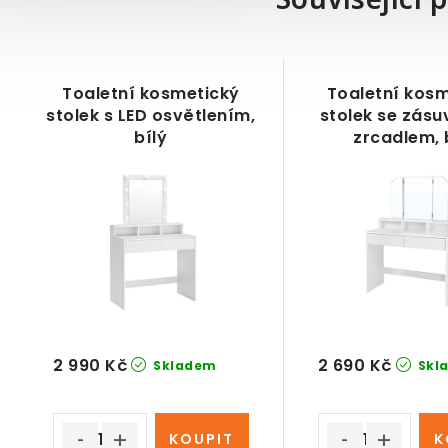
Související 
Toaletní kosmetický
Toaletní kos
stolek s LED osvětlením,
stolek se zásu
bílý
zrcadlem, 
2 990 Kč
2 690 Kč
Skladem
Skl