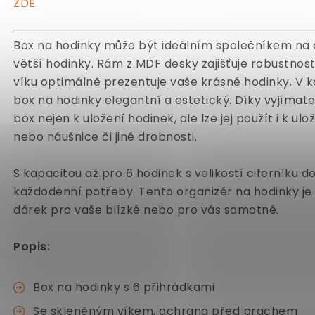
ZDE
.
Box na hodinky může být ideálním společníkem na c
větší hodinky. Rám z MDF desky zajišťuje robustnos
víku optimálně prezentuje vaše krásné hodinky. V ko
box na hodinky elegantní a estetický. Díky vyjímat
box nejen k uložení hodinek, ale lze jej použít i k ul
nebo náušnice či jiné drobnosti.
S kapacitou až pro 6 hodinek s velikostí ciferníku 
každodenní potřeby. Tento organizér na hodinky je 
dárek pro vaše blízké nebo pro vás samotné.
Popis:
Box na hodinky s 6 přihrádkami
Se skleněným víkem, ochrana před prachem