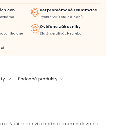
ích cen
Bezproblémové reklamace
orovnáme.
Rychlé vyřízení do 7 dnů
Ověřeno zákazníky
acovního dne
Zlatý certifikát Heureka
cí
kty
Podobné produkty
axi. Naši recenzi s hodnocením naleznete