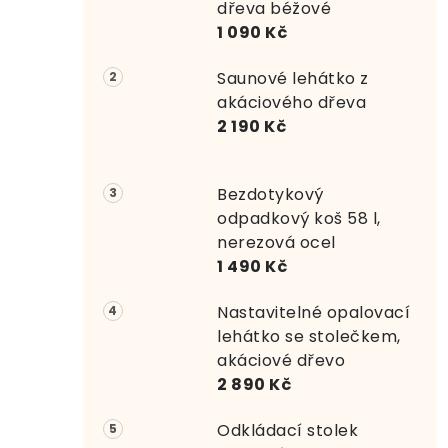
r
dřeva béžové
1 090 Kč
a
Saunové lehátko z
n
akáciového dřeva
n
2 190 Kč
í
Bezdotykový
p
odpadkový koš 58 l,
a
nerezová ocel
1 490 Kč
n
e
Nastavitelné opalovací
lehátko se stolečkem,
l
akáciové dřevo
2 890 Kč
Odkládací stolek