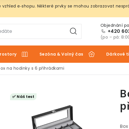
vzhled e‑shopu. Některé prvky se mohou zobrazovat nespráv
+420 60
(po – pá: 8:0
rostory
Sezóna & Volný čas
Dárkové t
Box na hodinky s 6 přihrádkami
B
✅ Náš test
p
Box