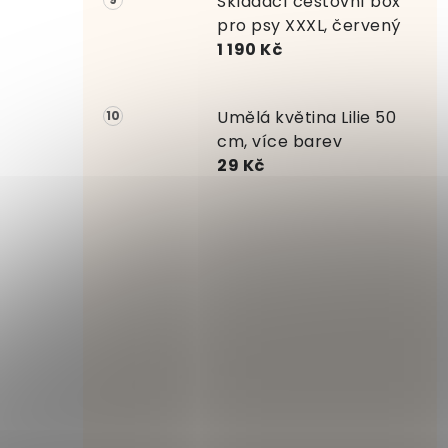
Skládací cestovní box
pro psy XXXL, červený
1 190 Kč
Umělá květina Lilie 50
cm, více barev
29 Kč