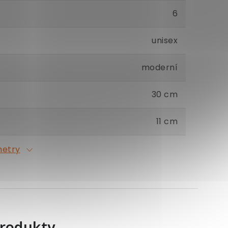
6
unisex
moderní
30 cm
11 cm
metry