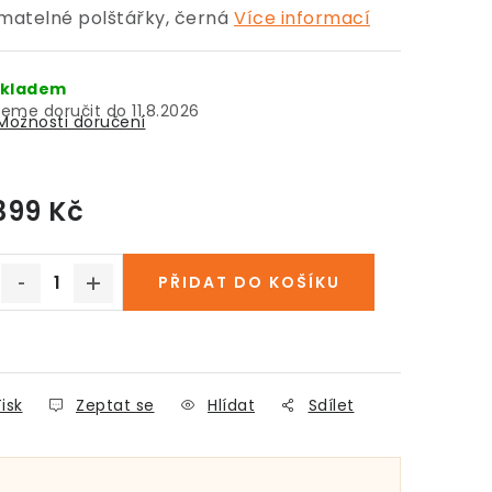
ímatelné polštářky
, černá
Více informací
kladem
11.8.2026
Možnosti doručení
399 Kč
Měrná cena:
PŘIDAT DO KOŠÍKU
isk
Zeptat se
Hlídat
Sdílet