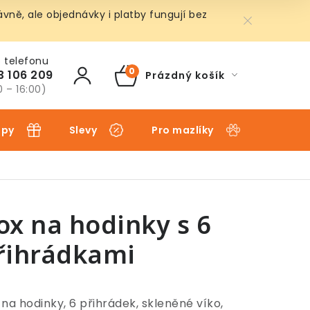
ně, ale objednávky i platby fungují bez
3 106 209
Prázdný košík
NÁKUPNÍ
0 – 16:00)
KOŠÍK
ipy
Slevy
Pro mazlíky
Pro dět
ox na hodinky s 6
řihrádkami
 na hodinky, 6 přihrádek, skleněné víko,