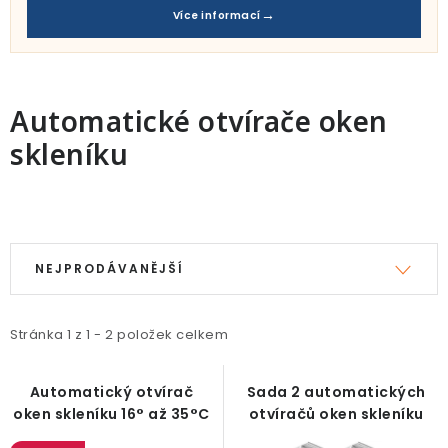
Pro děti
Více informací
Testovací laboratoř
Blog o bydlení a zahradě
Automatické otvírače oken
skleníku
Vydělávejte s námi
Kontakt
V
Ř
ý
a
NEJPRODÁVANĚJŠÍ
p
z
i
e
Stránka
1
z
1
-
2
položek celkem
s
n
p
í
Automatický otvírač
Sada 2 automatických
r
p
oken skleníku 16° až 35°C
otvíračů oken skleníku