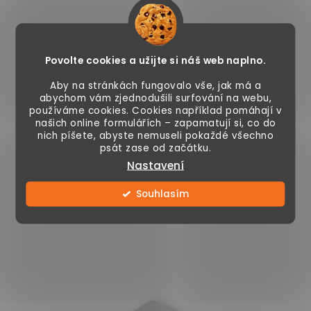
O
v
l
Povolte cookies a užijte si náš web naplno.
á
d
Aby na stránkách fungovalo vše, jak má a
abychom vám zjednodušili surfování na webu,
a
používáme cookies. Cookies například pomáhají v
Sledujte nás na Instagramu
c
našich online formulářích – zapamatují si, co do
nich píšete, abyste nemuseli pokaždé všechno
í
psát zase od začátku.
ZOBRAZIT PROFIL
p
Nastavení
r
v
Souhlasím
k
y
v
ý
p