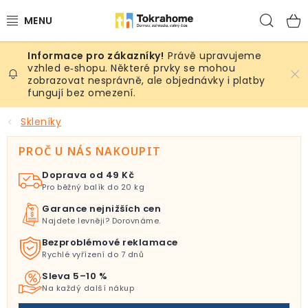
Přejít
Hled
na
obsah
Právě upravujeme
Výrobky
vzhled e‑shopu. Některé prvky se mohou
zobrazovat nesprávně, ale objednávky i platby
fungují bez omezení.
Místnosti
Skleníky
Venkovní prostory
PROČ U NÁS NAKOUPIT
Sezóna & Volný čas
Doprava od 49 Kč
Pro běžný balík do 20 kg
Dárkové tipy
Garance nejnižších cen
Najdete levněji? Dorovnáme.
Slevy
Bezproblémové reklamace
Rychlé vyřízení do 7 dnů
Pro mazlíky
Sleva 5–10 %
Na každý další nákup