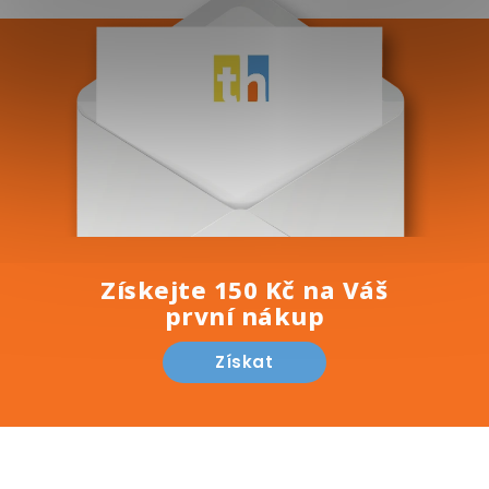
i
s
u
Získejte 150 Kč na Váš
první nákup
Získat