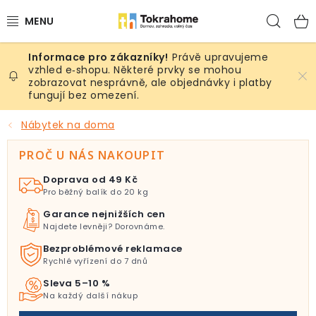
Přejít
Hled
na
obsah
Právě upravujeme
Výrobky
vzhled e‑shopu. Některé prvky se mohou
zobrazovat nesprávně, ale objednávky i platby
fungují bez omezení.
Místnosti
Nábytek na doma
Venkovní prostory
PROČ U NÁS NAKOUPIT
Sezóna & Volný čas
Doprava od 49 Kč
Pro běžný balík do 20 kg
Dárkové tipy
Garance nejnižších cen
Najdete levněji? Dorovnáme.
Slevy
Bezproblémové reklamace
Rychlé vyřízení do 7 dnů
Pro mazlíky
Sleva 5–10 %
Na každý další nákup