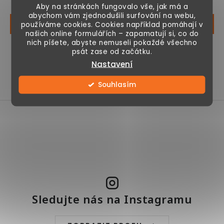
Aby na stránkách fungovalo vše, jak má a
abychom vám zjednodušili surfování na webu,
používáme cookies. Cookies například pomáhají v
našich online formulářích – zapamatují si, co do
nich píšete, abyste nemuseli pokaždé všechno
Moderní sametově
Moderní čalouněná
psát zase od začátku.
čalouněná lavice s
lavice Homcom ve
Nastavení
úložným prostorem,
Skandinávském stylu,
měkký sametový
dostatek úložného...
Souhlasím
potah,...
O
v
l
á
d
a
Sledujte nás na Instagramu
c
í