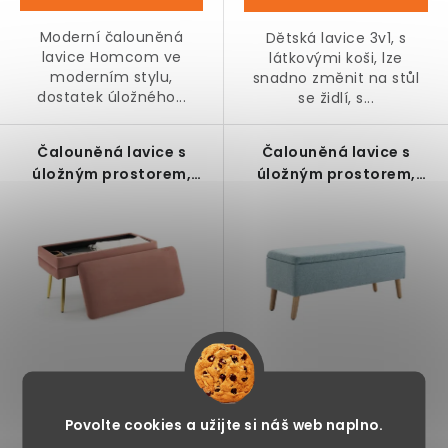
Moderní čalouněná
Dětská lavice 3v1, s
lavice Homcom ve
látkovými koši, lze
moderním stylu,
snadno změnit na stůl
dostatek úložného...
se židlí, s...
Čalouněná lavice s
Čalouněná lavice s
úložným prostorem,
úložným prostorem,
růžová, 78 x 36 x 42 cm
modrá, 110 x 39 x 45 cm
1 990 Kč
3 390 Kč
Povolte cookies a užijte si náš web naplno.
Skladem
Skladem