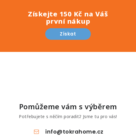
Získejte 150 Kč na Váš
první nákup
Získat
Pomůžeme vám s výběrem
Potřebujete s něčím poradit? Jsme tu pro vás!
info
@
tokrahome.cz