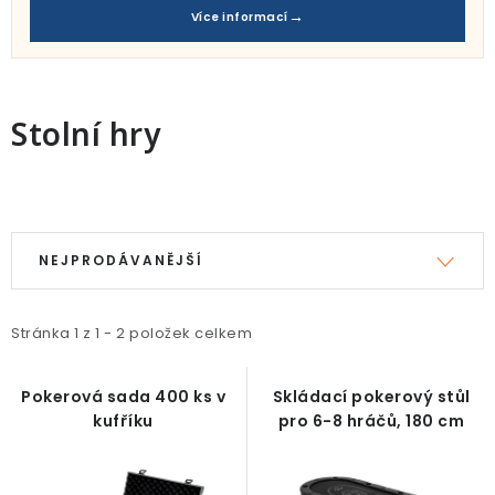
Pro děti
Více informací
Testovací laboratoř
Blog o bydlení a zahradě
Stolní hry
Vydělávejte s námi
V
Ř
Kontakt
ý
a
NEJPRODÁVANĚJŠÍ
p
z
i
e
Stránka
1
z
1
-
2
položek celkem
s
n
p
í
Pokerová sada 400 ks v
Skládací pokerový stůl
r
p
kufříku
pro 6-8 hráčů, 180 cm
o
r
d
o