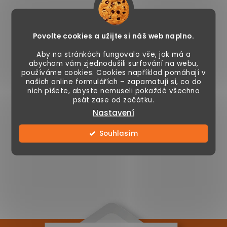
O
v
l
á
Povolte cookies a užijte si náš web naplno.
d
Aby na stránkách fungovalo vše, jak má a
a
abychom vám zjednodušili surfování na webu,
Sledujte nás na Instagramu
c
používáme cookies. Cookies například pomáhají v
našich online formulářích – zapamatují si, co do
í
nich píšete, abyste nemuseli pokaždé všechno
ZOBRAZIT PROFIL
p
psát zase od začátku.
r
Nastavení
v
Souhlasím
k
y
v
ý
p
i
s