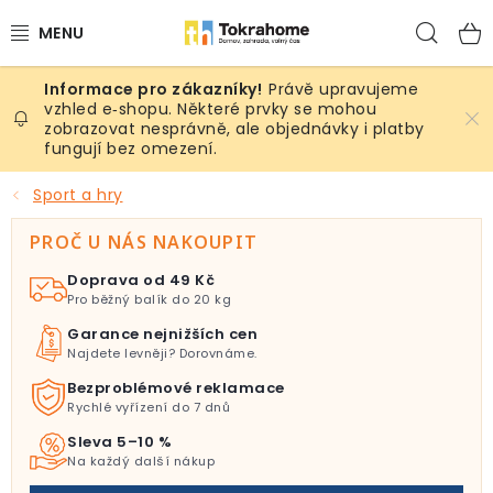
Přejít
Hled
na
obsah
Právě upravujeme
Výrobky
vzhled e‑shopu. Některé prvky se mohou
zobrazovat nesprávně, ale objednávky i platby
fungují bez omezení.
Místnosti
Sport a hry
Venkovní prostory
PROČ U NÁS NAKOUPIT
Sezóna & Volný čas
Doprava od 49 Kč
Pro běžný balík do 20 kg
Dárkové tipy
Garance nejnižších cen
Najdete levněji? Dorovnáme.
Slevy
Bezproblémové reklamace
Rychlé vyřízení do 7 dnů
Pro mazlíky
Sleva 5–10 %
Na každý další nákup