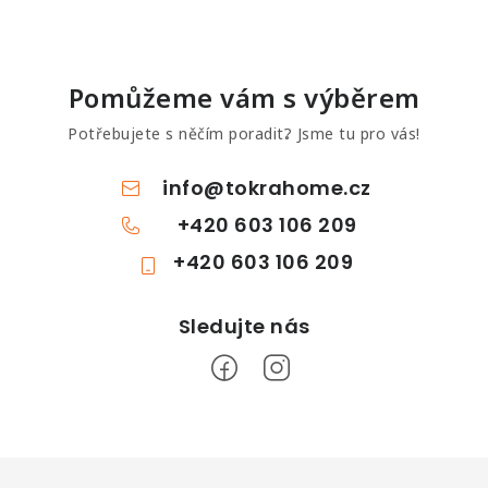
Pomůžeme vám s výběrem
Potřebujete s něčím poradit? Jsme tu pro vás!
info
@
tokrahome.cz
+420 603 106 209
+420 603 106 209
Z