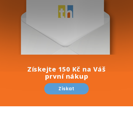
u
Získejte 150 Kč na Váš
první nákup
Získat