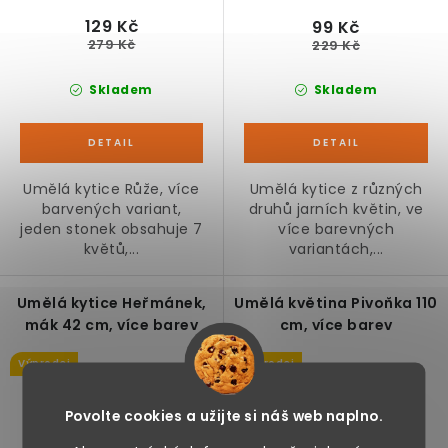
129 Kč
99 Kč
279 Kč
229 Kč
Skladem
Skladem
Umělá kytice Růže, více
Umělá kytice z různých
barvených variant,
druhů jarních květin, ve
jeden stonek obsahuje 7
více barevných
květů,...
variantách,...
Umělá kytice Heřmánek,
Umělá květina Pivoňka 110
mák 42 cm, více barev
cm, více barev
Výprodej
Výprodej
Povolte cookies a užijte si náš web naplno.