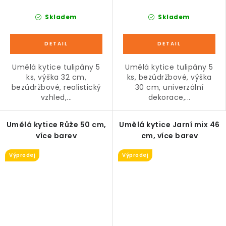
Skladem
Skladem
Umělá kytice tulipány 5
Umělá kytice tulipány 5
ks, výška 32 cm,
ks, bezúdržbové, výška
bezúdržbové, realistický
30 cm, univerzální
vzhled,...
dekorace,...
Umělá kytice Růže 50 cm,
Umělá kytice Jarní mix 46
více barev
cm, více barev
Výprodej
Výprodej