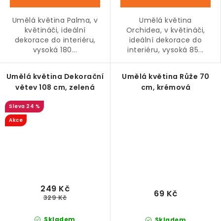
Umělá květina Palma, v
Umělá květina
květináči, ideální
Orchidea, v květináči,
dekorace do interiéru,
ideální dekorace do
vysoká 180...
interiéru, vysoká 85...
Umělá květina Dekorační
Umělá květina Růže 70
větev 108 cm, zelená
cm, krémová
24 %
Akce
249 Kč
69 Kč
329 Kč
Skladem
Skladem