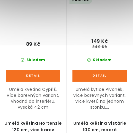
✅ Náš test
149 Kč
89 Kč
349 Kč
Skladem
Skladem
Umělá květina Cypřiš,
Umělá kytice Pivoněk,
více barevných variant,
více barevných variant,
vhodná do interiéru,
více květů na jednom
vysoká 42 cm
stonku,...
Umělá květina Hortenzie
Umělá květina Vistárie
120 cm, více barev
100 cm, modrá