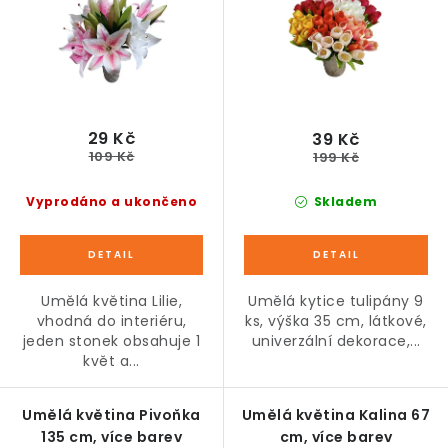
u
d
k
u
t
k
ů
t
ů
29 Kč
39 Kč
109 Kč
199 Kč
Vyprodáno a ukončeno
Skladem
Umělá květina Lilie,
Umělá kytice tulipány 9
vhodná do interiéru,
ks, výška 35 cm, látkové,
jeden stonek obsahuje 1
univerzální dekorace,...
květ a...
Umělá květina Pivoňka
Umělá květina Kalina 67
135 cm, více barev
cm, více barev