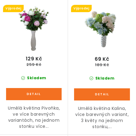
Výprodej
Výprodej
129 Kč
69 Kč
259 Kč
189 Kč
Skladem
Skladem
Umělá květina Pivoňka,
Umělá květina Kalina,
ve více barevných
více barevných variant,
variantách, na jednom
3 květy na jednom
stonku více...
stonku,...