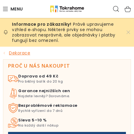
Přejít
Hled
na
obsah
Právě upravujeme
Výrobky
vzhled e‑shopu. Některé prvky se mohou
zobrazovat nesprávně, ale objednávky i platby
fungují bez omezení.
Místnosti
Dekorace
Venkovní prostory
PROČ U NÁS NAKOUPIT
Sezóna & Volný čas
Doprava od 49 Kč
Pro běžný balík do 20 kg
Dárkové tipy
Garance nejnižších cen
Najdete levněji? Dorovnáme.
Slevy
Bezproblémové reklamace
Rychlé vyřízení do 7 dnů
Pro mazlíky
Sleva 5–10 %
Na každý další nákup