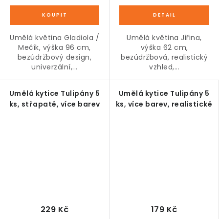
Umělá květina Gladiola /
Umělá květina Jiřina,
Mečík, výška 96 cm,
výška 62 cm,
bezúdržbový design,
bezúdržbová, realistický
univerzální,...
vzhled,...
Umělá kytice Tulipány 5
Umělá kytice Tulipány 5
ks, střapaté, více barev
ks, více barev, realistické
229 Kč
179 Kč