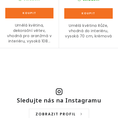
Umělá květina,
Umělá květina Růže,
dekorační větev,
vhodná do interiéru,
vhodná pro aranžmá v
vysoká 70 cm, krémová
interiéru, vysoká 108...
O
v
l
á
d
a
Sledujte nás na Instagramu
c
í
ZOBRAZIT PROFIL