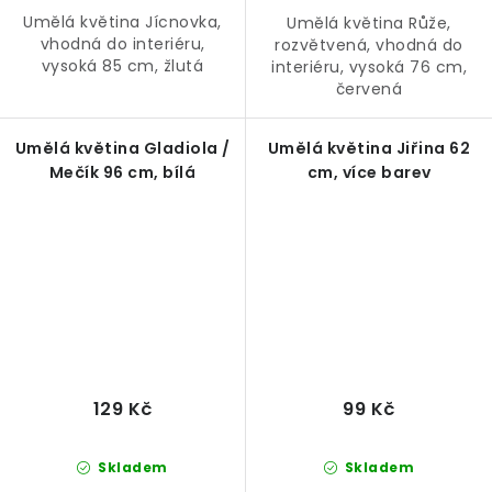
Umělá květina Jícnovka,
Umělá květina Růže,
vhodná do interiéru,
rozvětvená, vhodná do
vysoká 85 cm, žlutá
interiéru, vysoká 76 cm,
červená
Umělá květina Gladiola /
Umělá květina Jiřina 62
Mečík 96 cm, bílá
cm, více barev
129 Kč
99 Kč
Skladem
Skladem