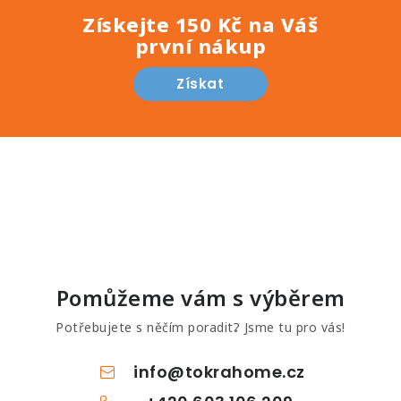
Získejte 150 Kč na Váš
první nákup
Získat
Pomůžeme vám s výběrem
Potřebujete s něčím poradit? Jsme tu pro vás!
info
@
tokrahome.cz