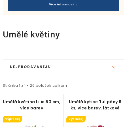
Pro děti
Více informací
Testovací laboratoř
Blog o bydlení a zahradě
Umělé květiny
Vydělávejte s námi
V
Ř
Kontakt
ý
a
NEJPRODÁVANĚJŠÍ
p
z
i
e
Stránka
1
z
1
-
26
položek celkem
s
n
p
í
Umělá květina Lilie 50 cm,
Umělá kytice Tulipány 9
r
p
více barev
ks, více barev, látkové
o
r
Výprodej
Výprodej
d
o