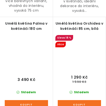
více barevných variant,
v květináči, ideální
vhodná do interiéru,
dekorace do interiéru,
vysoká 75 cm
vysoká...
Umělá květina Palma v
Umělá květina Orchidea v
květináči 180 cm
květináči 85 cm, bílá
18 %
Akce
1 290 Kč
3 490 Kč
1 590 Kč
Skladem
Skladem