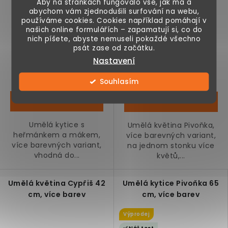
Aby na stránkách fungovalo vše, jak má a
abychom vám zjednodušili surfování na webu,
používáme cookies. Cookies například pomáhají v
našich online formulářích – zapamatují si, co do
nich píšete, abyste nemuseli pokaždé všechno
99 Kč
79 Kč
psát zase od začátku.
249 Kč
179 Kč
Nastavení
Skladem
Skladem
Souhlasím
Umělá kytice s
Umělá květina Pivoňka,
heřmánkem a mákem,
více barevných variant,
více barevných variant,
na jednom stonku více
vhodná do...
květů,...
Umělá květina Cypřiš 42
Umělá kytice Pivoňka 65
cm, více barev
cm, více barev
Výprodej