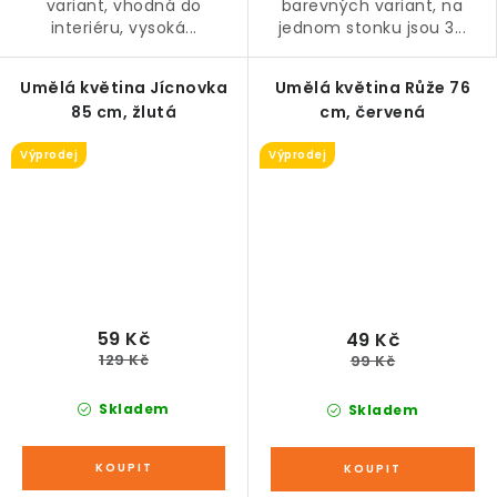
variant, vhodná do
barevných variant, na
interiéru, vysoká...
jednom stonku jsou 3...
Umělá květina Jícnovka
Umělá květina Růže 76
85 cm, žlutá
cm, červená
Výprodej
Výprodej
59 Kč
49 Kč
129 Kč
99 Kč
Skladem
Skladem