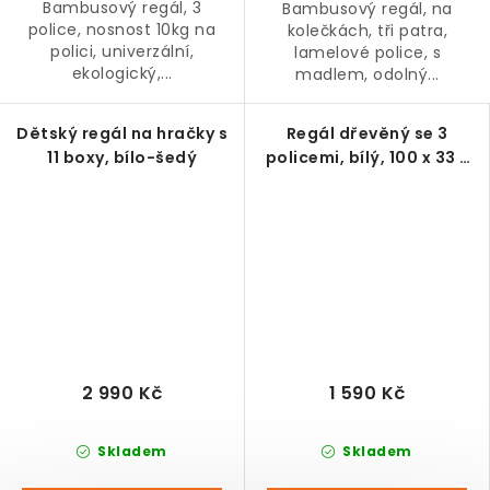
Bambusový regál, 3
Bambusový regál, na
police, nosnost 10kg na
kolečkách, tři patra,
polici, univerzální,
lamelové police, s
ekologický,...
madlem, odolný...
Dětský regál na hračky s
Regál dřevěný se 3
11 boxy, bílo-šedý
policemi, bílý, 100 x 33 x
80 cm
2 990 Kč
1 590 Kč
Skladem
Skladem