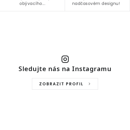
obývacího...
nadčasovém designu!
O
v
l
á
d
a
Sledujte nás na Instagramu
c
í
ZOBRAZIT PROFIL
p
r
v
k
y
v