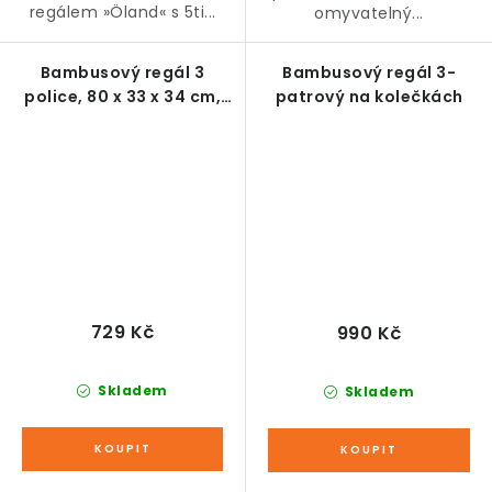
regálem »Öland« s 5ti...
omyvatelný...
Bambusový regál 3
Bambusový regál 3-
police, 80 x 33 x 34 cm,
patrový na kolečkách
bílý
729 Kč
990 Kč
Skladem
Skladem