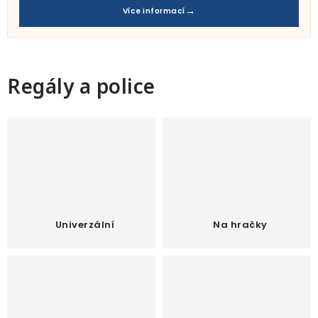
Pro děti
Více informací
Testovací laboratoř
Blog o bydlení a zahradě
Regály a police
Vydělávejte s námi
Kontakt
Univerzální
Na hračky