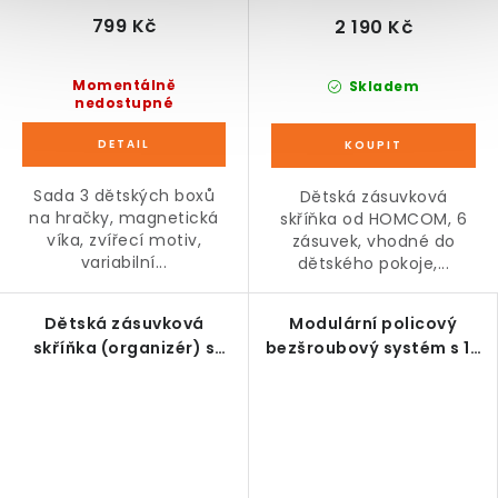
799 Kč
2 190 Kč
Momentálně
Skladem
nedostupné
Sada 3 dětských boxů
Dětská zásuvková
na hračky, magnetická
skříňka od HOMCOM, 6
víka, zvířecí motiv,
zásuvek, vhodné do
variabilní...
dětského pokoje,...
Dětská zásuvková
Modulární policový
skříňka (organizér) s
bezšroubový systém s 12
úložnými boxy na hračky,
samostatnými regály,
růžová, 75 x 37 x 56,5 cm
bílo-černý