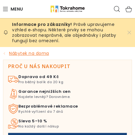
Přejít
Hled
na
obsah
Právě upravujeme
Výrobky
vzhled e‑shopu. Některé prvky se mohou
zobrazovat nesprávně, ale objednávky i platby
fungují bez omezení.
Místnosti
Nábytek na doma
Venkovní prostory
PROČ U NÁS NAKOUPIT
Sezóna & Volný čas
Doprava od 49 Kč
Pro běžný balík do 20 kg
Dárkové tipy
Garance nejnižších cen
Najdete levněji? Dorovnáme.
Slevy
Bezproblémové reklamace
Rychlé vyřízení do 7 dnů
Pro mazlíky
Sleva 5–10 %
Na každý další nákup