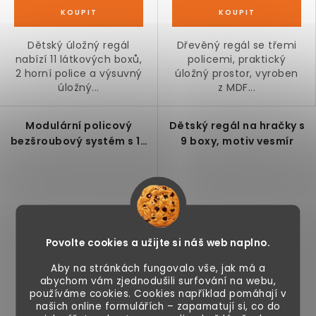
Dětský úložný regál
Dřevěný regál se třemi
nabízí 11 látkových boxů,
policemi, praktický
2 horní police a výsuvný
úložný prostor, vyroben
úložný...
z MDF...
Modulární policový
Dětský regál na hračky s
bezšroubový systém s 16
9 boxy, motiv vesmír
samostatnými regály,
černý
Povolte cookies a užijte si náš web naplno.
Aby na stránkách fungovalo vše, jak má a
abychom vám zjednodušili surfování na webu,
1 290 Kč
990 Kč
používáme cookies. Cookies například pomáhají v
našich online formulářích – zapamatují si, co do