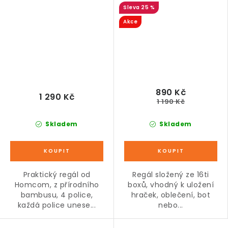
25 %
mléčný
Akce
890 Kč
1 290 Kč
1 190 Kč
Skladem
Skladem
Praktický regál od
Regál složený ze 16ti
Homcom, z přírodního
boxů, vhodný k uložení
bambusu, 4 police,
hraček, oblečení, bot
každá police unese...
nebo...