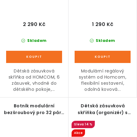
2 290 Kč
1 290 Kč
Skladem
Skladem
Dětská zásuvková
Modulární regálový
skříňka od HOMCOM, 6
systém od Homcom,
zásuvek, vhodné do
flexibilní sestavení,
dětského pokoje,...
odolná kovová...
Botník modulární
Dětská zásuvková
bezšroubový pro 32 párů
skříňka (organizér) s
bot, plast/kov, černo-
úložnými boxy na hračky,
14 %
bílý 95 x 37 x 160 cm
růžová 37 x 37 x 56,5 cm
Akce