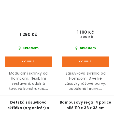
1 190 Kč
1 290 Kč
1 390 Kč
Skladem
Skladem
Modulární skříňky od
Zásuvková skříňka od
Homcom, flexibilní
Homcom, 3 velké
sestavení, odolná
zásuvky růžové barvy,
kovová konstrukce,...
zaoblené hrany,...
Dětská zásuvková
Bambusový regál 4 police
skříňka (organizér) s
bílé 110 x 33 x 33 cm
úložnými boxy na hračky,