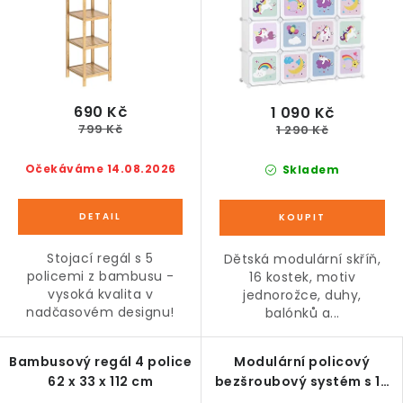
690 Kč
1 090 Kč
799 Kč
1 290 Kč
Očekáváme 14.08.2026
Skladem
Stojací regál s 5
Dětská modulární skříň,
policemi z bambusu -
16 kostek, motiv
vysoká kvalita v
jednorožce, duhy,
nadčasovém designu!
balónků a...
Bambusový regál 4 police
Modulární policový
62 x 33 x 112 cm
bezšroubový systém s 16
samostatnými regály,