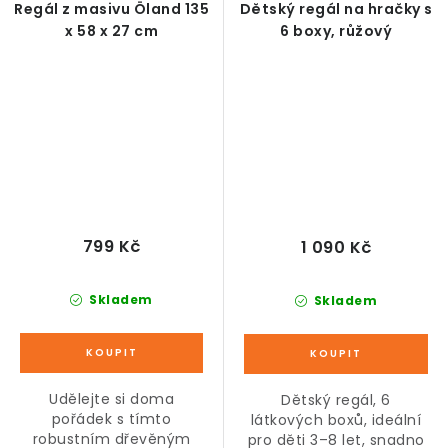
Regál z masivu Öland 135
Dětský regál na hračky s
x 58 x 27 cm
6 boxy, růžový
799 Kč
1 090 Kč
Skladem
Skladem
Udělejte si doma
Dětský regál, 6
pořádek s tímto
látkových boxů, ideální
robustním dřevěným
pro děti 3–8 let, snadno