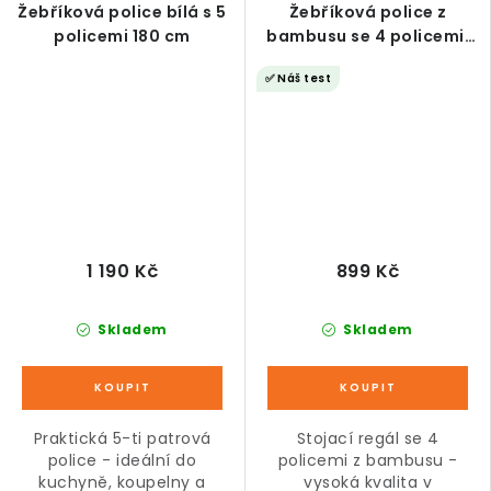
Žebříková police bílá s 5
Žebříková police z
policemi 180 cm
bambusu se 4 policemi,
123 cm
✅ Náš test
1 190 Kč
899 Kč
Skladem
Skladem
Praktická 5-ti patrová
Stojací regál se 4
police - ideální do
policemi z bambusu -
kuchyně, koupelny a
vysoká kvalita v