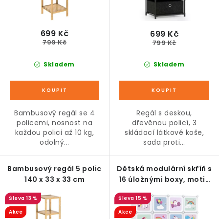
t
k
ů
t
ů
699 Kč
699 Kč
799 Kč
799 Kč
Skladem
Skladem
Bambusový regál se 4
Regál s deskou,
policemi, nosnost na
dřevěnou policí, 3
každou polici až 10 kg,
skládací látkové koše,
odolný...
sada proti...
Bambusový regál 5 polic
Dětská modulární skříň s
140 x 33 x 33 cm
16 úložnými boxy, motiv
jednorožci
13 %
15 %
Akce
Akce