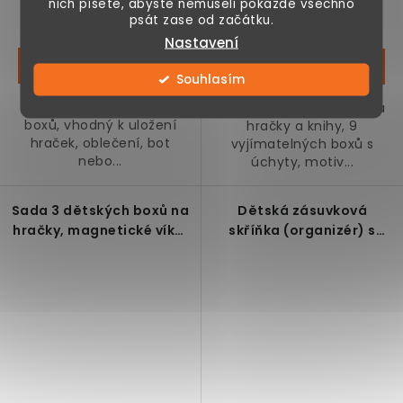
nich píšete, abyste nemuseli pokaždé všechno
Momentálně
Skladem
psát zase od začátku.
nedostupné
Nastavení
Souhlasím
Regál složený ze 16ti
Dětská úložná polička na
boxů, vhodný k uložení
hračky a knihy, 9
hraček, oblečení, bot
vyjímatelných boxů s
nebo...
úchyty, motiv...
Sada 3 dětských boxů na
Dětská zásuvková
hračky, magnetické víko,
skříňka (organizér) s
zvířecí motiv
úložnými boxy na hračky,
modrá, 75 x 37 x 56,5 cm