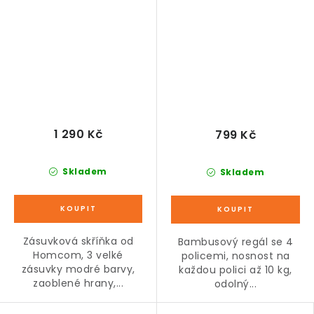
modrá 37 x 37 x 56,5 cm
1 290 Kč
799 Kč
Skladem
Skladem
Zásuvková skříňka od
Bambusový regál se 4
Homcom, 3 velké
policemi, nosnost na
zásuvky modré barvy,
každou polici až 10 kg,
zaoblené hrany,...
odolný...