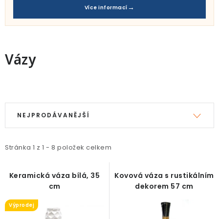
Pro děti
Více informací
Testovací laboratoř
Blog o bydlení a zahradě
Vázy
Vydělávejte s námi
V
Ř
Kontakt
ý
a
NEJPRODÁVANĚJŠÍ
p
z
i
e
Stránka
1
z
1
-
8
položek celkem
s
n
p
í
Keramická váza bílá, 35
Kovová váza s rustikálním
r
p
cm
dekorem 57 cm
o
r
Výprodej
d
o