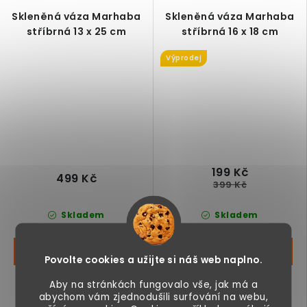
Skleněná váza Marhaba
Skleněná váza Marhaba
stříbrná 13 x 25 cm
stříbrná 16 x 18 cm
Výprodej
199 Kč
499 Kč
399 Kč
Skladem
Skladem
Povolte cookies a užijte si náš web naplno.
Skleněná váza,
Skleněná váza,
Aby na stránkách fungovalo vše, jak má a
abychom vám zjednodušili surfování na webu,
dekorace vhodná do
dekorace vhodná do