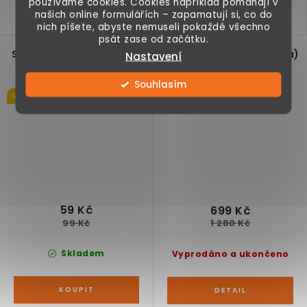
používáme cookies. Cookies například pomáhají v
interiéru, vysoká 25 cm,
interiéru, vysoká 18 cm,
našich online formulářích – zapamatují si, co do
stříbrná
stříbrná
nich píšete, abyste nemuseli pokaždé všechno
psát zase od začátku.
Skleněná váza Marhaba
Keramická váza (amfora)
Nastavení
stříbrná 8 x 9 cm
dekor antika, šedá
Souhlasím
Výprodej
Výprodej
59 Kč
699 Kč
99 Kč
1 280 Kč
Skladem
Vyprodáno a ukončeno