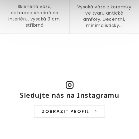
Skleněná váza,
Vysoká váza z keramiky
dekorace vhodná do
ve tvaru antické
interiéru, vysoká 9 cm,
amfory. Decentní,
stříbrná
minimalistický...
O
v
l
á
d
a
Sledujte nás na Instagramu
c
í
ZOBRAZIT PROFIL
p
r
v