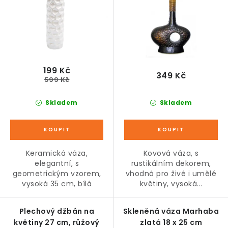
u
d
k
u
t
k
ů
t
ů
199 Kč
349 Kč
599 Kč
Skladem
Skladem
Keramická váza,
Kovová váza, s
elegantní, s
rustikálním dekorem,
geometrickým vzorem,
vhodná pro živé i umělé
vysoká 35 cm, bílá
květiny, vysoká...
Plechový džbán na
Skleněná váza Marhaba
květiny 27 cm, růžový
zlatá 18 x 25 cm