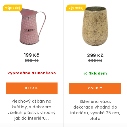
Výprodej
Výprodej
199 Kč
399 Kč
359 Kč
699 Kč
Vyprodáno a ukončeno
Skladem
Plechový džbán na
Skleněná váza,
květiny, s dekorem
dekorace vhodná do
včelích pláství, vhodný
interiéru, vysoká 25 cm,
jak do interiéru...
zlatá