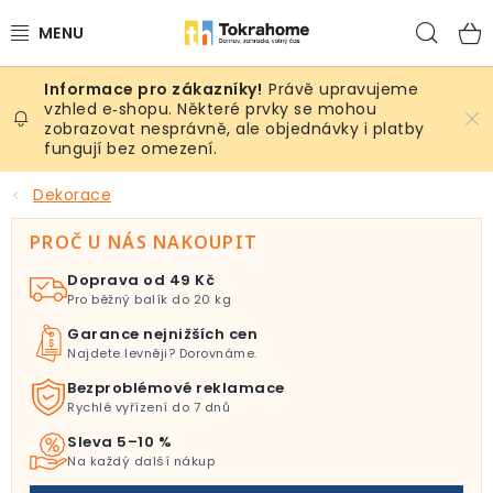
Přejít
Hled
na
obsah
Právě upravujeme
Výrobky
vzhled e‑shopu. Některé prvky se mohou
zobrazovat nesprávně, ale objednávky i platby
fungují bez omezení.
Místnosti
Dekorace
Venkovní prostory
PROČ U NÁS NAKOUPIT
Sezóna & Volný čas
Doprava od 49 Kč
Pro běžný balík do 20 kg
Dárkové tipy
Garance nejnižších cen
Najdete levněji? Dorovnáme.
Slevy
Bezproblémové reklamace
Rychlé vyřízení do 7 dnů
Pro mazlíky
Sleva 5–10 %
Na každý další nákup