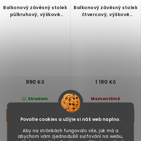
Balkonový závěsný stolek
Balkonový závěsný stolek
půlkruhový, výškově
čtvercový, výškově
nastavitelný, Ø30 cm,
nastavitelný, bílý, 60 x
bílý, 60 x 45 x 50 cm
56,5 x 45 cm
990 Kč
1 190 Kč
Skladem
Momentálně
nedostupné
Povolte cookies a užijte si náš web naplno.
Balkonový závěsný stůl
Balkonový závěsný stůl
Aby na stránkách fungovalo vše, jak má a
abychom vám zjednodušili surfování na webu,
Outsunny, půlkruhový,
Outsunny, obdélníkový