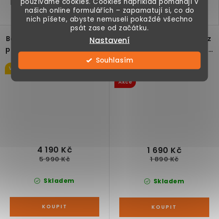
používáme cookies. Cookies například pomáhají v
kovový s postřikem proti
se zaoblenými rohy,
našich online formulářích – zapamatují si, co do
korozi...
kovový s...
nich píšete, abyste nemuseli pokaždé všechno
psát zase od začátku.
Balkónový set proutěný s
Balkónový set skládací z
Nastavení
podsedáky - stůl a 2 židle
akáciového dřeva - stůl a
Souhlasím
2 židle
Výprodej
10 %
Akce
4 190 Kč
1 690 Kč
5 990 Kč
1 890 Kč
Skladem
Skladem