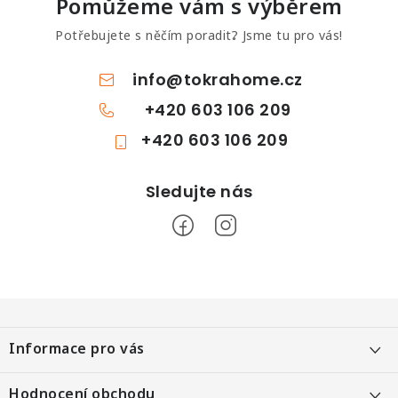
Pomůžeme vám s výběrem
Potřebujete s něčím poradit? Jsme tu pro vás!
info
@
tokrahome.cz
+420 603 106 209
+420 603 106 209
Z
á
Informace pro vás
p
a
Objednání po telefonu
Hodnocení obchodu