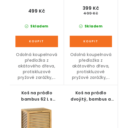
399 Kč
499 Kč
499 Kč
Skladem
Skladem
Odolná koupelnová
Odolná koupelnová
předložka z
předložka z
akátového dřeva,
akátového dřeva,
protiskluzové
protiskluzové
pryžové zarážky,...
pryžové zarážky,...
Koš na prádlo
Koš na prádlo
bambus 62 L s
dvojitý, bambus a
odnímatelnou taškou
polyester, 63,5 x 33 x
73 cm