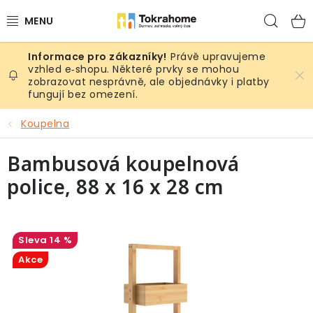
Přejít
Hled
na
obsah
Právě upravujeme
Výrobky
vzhled e‑shopu. Některé prvky se mohou
zobrazovat nesprávně, ale objednávky i platby
fungují bez omezení.
Místnosti
Koupelna
Venkovní prostory
Bambusová koupelnová
Sezóna & Volný čas
police, 88 x 16 x 28 cm
Dárkové tipy
Slevy
14 %
Akce
Pro mazlíky