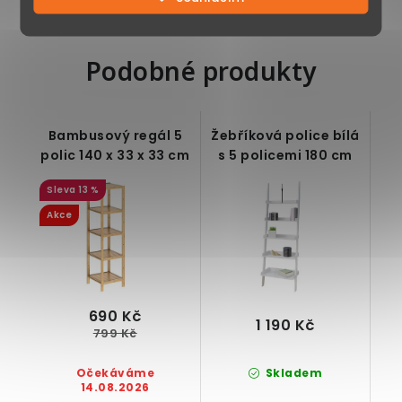
Podobné produkty
Bambusový regál 5
Žebříková police bílá
polic 140 x 33 x 33 cm
s 5 policemi 180 cm
13 %
Akce
690 Kč
1 190 Kč
799 Kč
Očekáváme
Skladem
14.08.2026