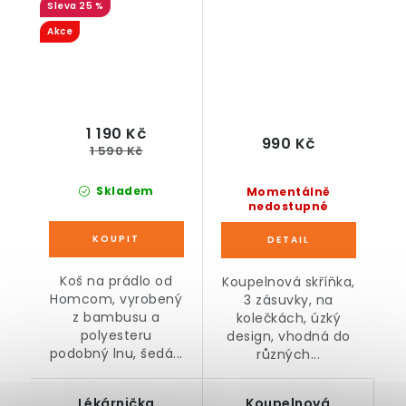
25 %
vyjímatelné koše, 50
x 32 x 69,7 cm
Akce
1 190 Kč
990 Kč
1 590 Kč
Skladem
Momentálně
nedostupné
Koš na prádlo od
Koupelnová skříňka,
Homcom, vyrobený
3 zásuvky, na
z bambusu a
kolečkách, úzký
polyesteru
design, vhodná do
podobný lnu, šedá...
různých...
Lékárnička
Koupelnová