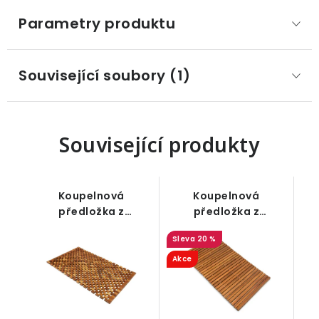
Parametry produktu
Související soubory (1)
Související produkty
Koupelnová
Koupelnová
předložka z
předložka z
akátového dřeva 80
akátového dřeva,
20 %
x 50 cm
rovná, 80 x 50 cm
Akce