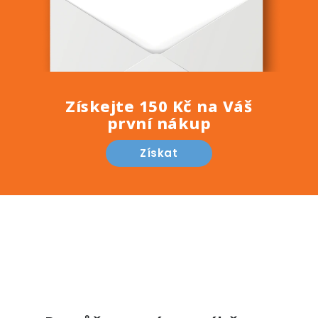
Získejte 150 Kč na Váš
první nákup
Získat