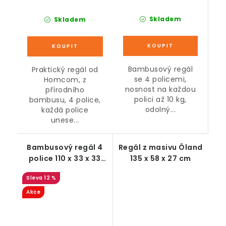
Skladem
Skladem
Bambusový regál
Praktický regál od
se 4 policemi,
Homcom, z
nosnost na každou
přírodního
polici až 10 kg,
bambusu, 4 police,
odolný...
každá police
unese...
Bambusový regál 4
Regál z masivu Öland
police 110 x 33 x 33
135 x 58 x 27 cm
cm
12 %
Akce