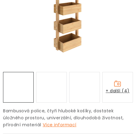
Pro děti
Testovací laboratoř
Blog o bydlení a zahradě
Vydělávejte s námi
Kontakt
+ další (4)
Bambusová police, čtyři hluboké košíky, dostatek
úložného prostoru, univerzální, dlouhodobá životnost,
přírodní materiál
Více informací