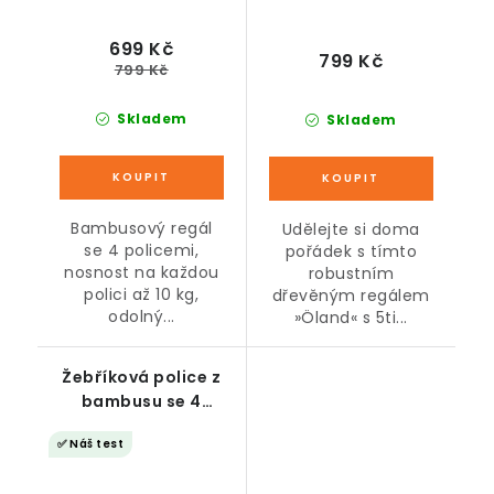
699 Kč
799 Kč
799 Kč
Skladem
Skladem
Bambusový regál
Udělejte si doma
se 4 policemi,
pořádek s tímto
nosnost na každou
robustním
polici až 10 kg,
dřevěným regálem
odolný...
»Öland« s 5ti...
Žebříková police z
bambusu se 4
policemi, 123 cm
✅ Náš test