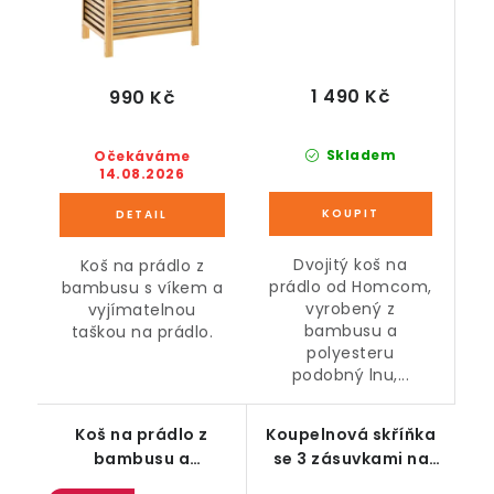
1 490 Kč
990 Kč
Skladem
Očekáváme
14.08.2026
Dvojitý koš na
Koš na prádlo z
prádlo od Homcom,
bambusu s víkem a
vyrobený z
vyjímatelnou
bambusu a
taškou na prádlo.
polyesteru
podobný lnu,...
Koš na prádlo z
Koupelnová skříňka
bambusu a
se 3 zásuvkami na
polyesteru, 3
kolečkách, bílá