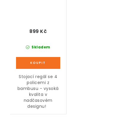
899 Kč
Skladem
Stojací regál se 4
policemi z
bambusu - vysoká
kvalita v
nadčasovém
designu!