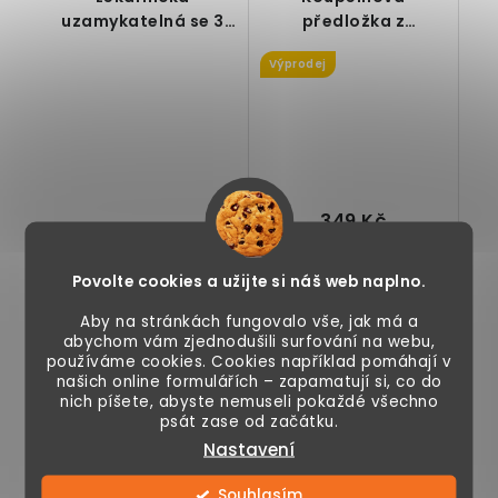
uzamykatelná se 3
předložka z
přihrádkami,
akátového dřeva 80
Výprodej
antracitová, 40 x 15 x
x 50 cm -
53,5 cm
KOSMETICKÉ VADY
349 Kč
1 390 Kč
499 Kč
Povolte cookies a užijte si náš web naplno.
Skladem
Vyprodáno a
ukončeno
Aby na stránkách fungovalo vše, jak má a
abychom vám zjednodušili surfování na webu,
používáme cookies. Cookies například pomáhají v
našich online formulářích – zapamatují si, co do
Nástěnná
Odolná koupelnová
nich píšete, abyste nemuseli pokaždé všechno
psát zase od začátku.
lékárnička, vhodná
předložka z
do domácnosti
akátového dřeva,
Nastavení
nebo kanceláře, 2
protiskluzové
vnitřní police,...
pryžové zarážky,...
Souhlasím