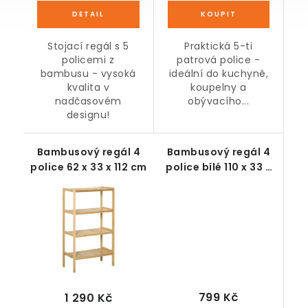
Stojací regál s 5
Praktická 5-ti
policemi z
patrová police -
bambusu - vysoká
ideální do kuchyně,
kvalita v
koupelny a
nadčasovém
obývacího...
designu!
Bambusový regál 4
Bambusový regál 4
police 62 x 33 x 112 cm
police bílé 110 x 33 x
33 cm
799 Kč
1 290 Kč