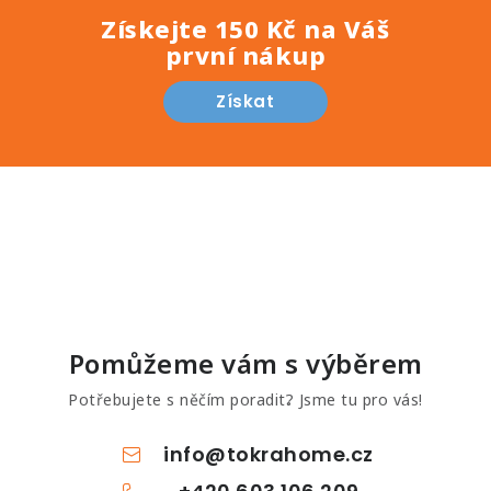
Získejte 150 Kč na Váš
první nákup
Získat
Pomůžeme vám s výběrem
Potřebujete s něčím poradit? Jsme tu pro vás!
info
@
tokrahome.cz