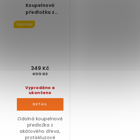
Koupelnová
předložka z
akátového dřeva 80
Výprodej
x 50 cm -
KOSMETICKÉ VADY
349 Kč
499 Kč
Vyprodáno a
ukončeno
Odolná koupelnová
předložka z
akátového dřeva,
protiskluzové