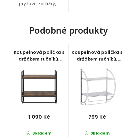
pryžové zarážky,...
Podobné produkty
Koupelnová polička s
Koupelnová polička s
držákem ručníků,
držákem ručníků,
kov/dřevo, 58 x 58
chrom
cm
1 090 Kč
799 Kč
Skladem
Skladem