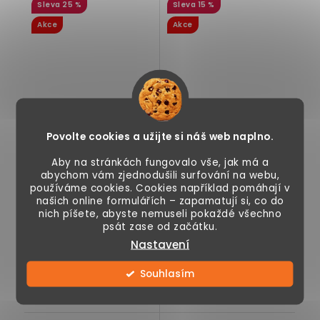
25 %
15 %
vyjímatelné koše, 50
policemi, bílá
x 32 x 69,7 cm
Akce
Akce
1 190 Kč
1 090 Kč
1 590 Kč
1 290 Kč
Povolte cookies a užijte si náš web naplno.
Skladem
Skladem
Aby na stránkách fungovalo vše, jak má a
abychom vám zjednodušili surfování na webu,
používáme cookies. Cookies například pomáhají v
našich online formulářích – zapamatují si, co do
nich píšete, abyste nemuseli pokaždé všechno
Koš na prádlo od
Koupelnová skříňka
psát zase od začátku.
Homcom, vyrobený
nad WC, s
Nastavení
z bambusu a
nastavitelnými
polyesteru
policemi,
Souhlasím
podobný lnu, šedá...
nastavitelná
spodní...