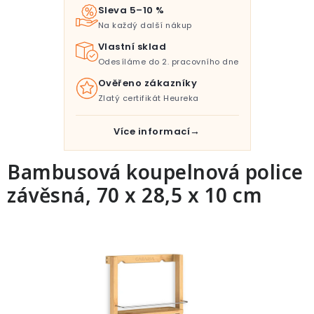
Pro děti
Sleva 5–10 %
Na každý další nákup
Testovací laboratoř
Vlastní sklad
Odesíláme do 2. pracovního dne
Blog o bydlení a zahradě
Ověřeno zákazníky
Zlatý certifikát Heureka
Vydělávejte s námi
Více informací
Kontakt
Bambusová koupelnová police
závěsná, 70 x 28,5 x 10 cm