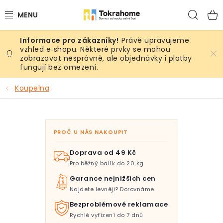
Přejít
Hled
na
obsah
Právě upravujeme
Výrobky
vzhled e‑shopu. Některé prvky se mohou
zobrazovat nesprávně, ale objednávky i platby
fungují bez omezení.
Místnosti
Koupelna
Venkovní prostory
Sezóna & Volný čas
PROČ U NÁS NAKOUPIT
Dárkové tipy
Doprava od 49 Kč
Pro běžný balík do 20 kg
Slevy
Garance nejnižších cen
Najdete levněji? Dorovnáme.
Pro mazlíky
Bezproblémové reklamace
Rychlé vyřízení do 7 dnů