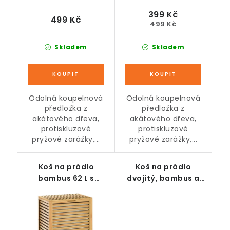
399 Kč
499 Kč
499 Kč
Skladem
Skladem
Odolná koupelnová
Odolná koupelnová
předložka z
předložka z
akátového dřeva,
akátového dřeva,
protiskluzové
protiskluzové
pryžové zarážky,...
pryžové zarážky,...
Koš na prádlo
Koš na prádlo
bambus 62 L s
dvojitý, bambus a
odnímatelnou taškou
polyester, 63,5 x 33 x
73 cm