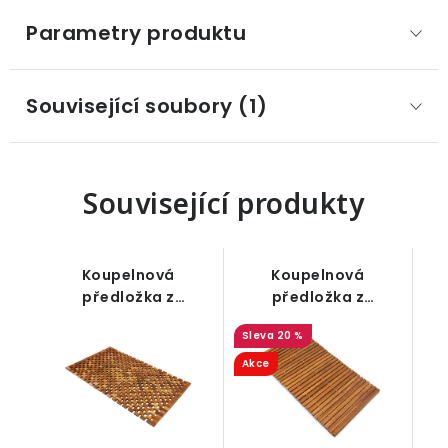
Parametry produktu
Související soubory (1)
Související produkty
Koupelnová
Koupelnová
předložka z
předložka z
akátového dřeva 80
akátového dřeva,
20 %
x 50 cm
rovná, 80 x 50 cm
Akce