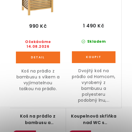
1 490 Kč
990 Kč
Skladem
Očekáváme
14.08.2026
Dvojitý koš na
Koš na prádlo z
prádlo od Homcom,
bambusu s víkem a
vyrobený z
vyjímatelnou
bambusu a
taškou na prádlo.
polyesteru
podobný lnu,...
Koš na prádlo z
Koupelnová skříňka
bambusu a
nad WC s
polyesteru, 3
nastavitelnými