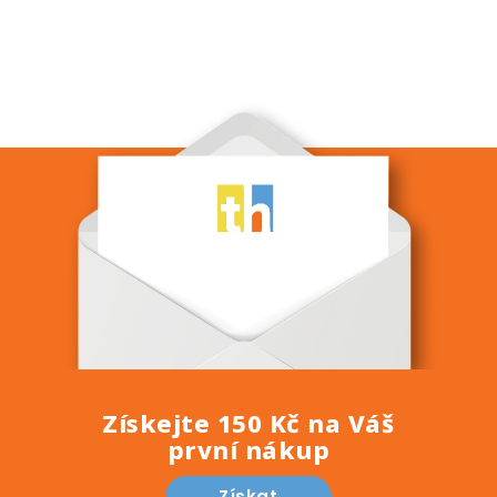
Získejte 150 Kč na Váš
první nákup
Získat