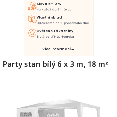
Pro děti
Sleva 5–10 %
Na každý další nákup
Testovací laboratoř
Vlastní sklad
Odesíláme do 2. pracovního dne
Blog o bydlení a zahradě
Ověřeno zákazníky
Zlatý certifikát Heureka
Vydělávejte s námi
Více informací
Kontakt
Party stan bílý 6 x 3 m, 18 m²