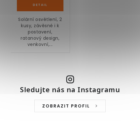
Solární osvětlení, 2
kusy, závěsné i k
postavení,
ratanový design,
venkovní,...
Sledujte nás na Instagramu
ZOBRAZIT PROFIL