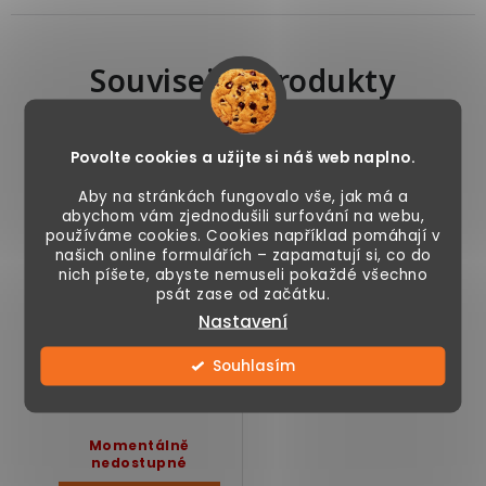
Související produkty
Povolte cookies a užijte si náš web naplno.
Solární ratanové
osvětlení, venkovní, 2
Aby na stránkách fungovalo vše, jak má a
ks
abychom vám zjednodušili surfování na webu,
používáme cookies. Cookies například pomáhají v
našich online formulářích – zapamatují si, co do
nich píšete, abyste nemuseli pokaždé všechno
psát zase od začátku.
Nastavení
Souhlasím
799 Kč
Momentálně
nedostupné