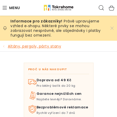
Přejít
Hled
na
obsah
Právě upravujeme
Výrobky
vzhled e‑shopu. Některé prvky se mohou
zobrazovat nesprávně, ale objednávky i platby
fungují bez omezení.
Místnosti
Altány, pergoly, párty stany
Venkovní prostory
Sezóna & Volný čas
PROČ U NÁS NAKOUPIT
Dárkové tipy
Doprava od 49 Kč
Pro běžný balík do 20 kg
Slevy
Garance nejnižších cen
Najdete levněji? Dorovnáme.
Pro mazlíky
Bezproblémové reklamace
Rychlé vyřízení do 7 dnů