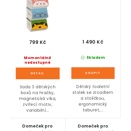
cm
1 490 Kč
799 Kč
Skladem
Momentálně
nedostupné
Dětský toaletní
Sada 3 dětských
stolek se zrcadlem
boxů na hračky,
a stoličkou,
magnetická víka,
ergonomický
zvířecí motiv,
taburet,...
variabilní...
Domeček pro
Domeček pro