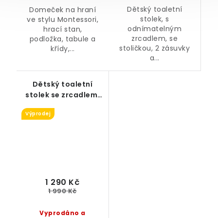
Dětský toaletní
Domeček na hraní
stolek, s
ve stylu Montessori,
odnímatelným
hrací stan,
zrcadlem, se
podložka, tabule a
stoličkou, 2 zásuvky
křídy,...
a...
Dětský toaletní
stolek se zrcadlem,
růžový - CHYBÍ
Výprodej
STOLIČKA
1 290 Kč
1 990 Kč
Vyprodáno a