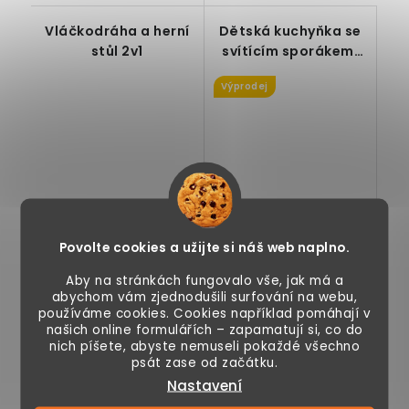
Vláčkodráha a herní
Dětská kuchyňka se
stůl 2v1
svítícím sporákem,
dřevěná
Výprodej
1 990 Kč
2 990 Kč
2 690 Kč
Povolte cookies a užijte si náš web naplno.
Skladem
Skladem
Aby na stránkách fungovalo vše, jak má a
abychom vám zjednodušili surfování na webu,
používáme cookies. Cookies například pomáhají v
našich online formulářích – zapamatují si, co do
nich píšete, abyste nemuseli pokaždé všechno
psát zase od začátku.
Stůl s vláčkodráhou,
Dětská dřevěná
se zásuvkou,
kuchyňka, svítící
Nastavení
oboustranná deska,
sporák,