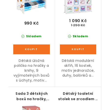
1 090 Kč
990 Kč
1 290 Kč
Skladem
Skladem
Dětská úložná
Dětská modulární
polička na hračky a
skříň, 16 kostek,
knihy, 9
motiv jednorožce,
vyjímatelných boxů
duhy, balónků a...
s úchyty, motiv...
Sada 3 dětských
Dětský toaletní
boxů na hračky,
stolek se zrcadlem a
magnetické víko,
stoličkou, bílo-
zvířecí motiv
růžový, 49 x 35,5 x 89