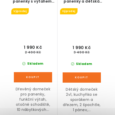
panenky s výtahem,
panenky a dětská
dřevěný
kuchyňka 2v1
Výprodej
Výprodej
1 990 Kč
1 990 Kč
2 490 Kč
3 490 Kč
Skladem
Skladem
Dřevěný domeček
Dětský domeček
pro panenky,
2v1, kuchyňka se
funkční výtah,
sporákem a
otočné schodiště,
dřezem, 2 špachtle,
10 nábytkových...
1 pánev,...