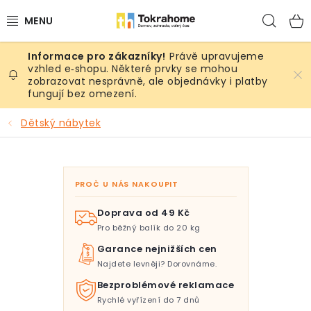
Přejít
Hled
na
obsah
Právě upravujeme
Výrobky
vzhled e‑shopu. Některé prvky se mohou
zobrazovat nesprávně, ale objednávky i platby
fungují bez omezení.
Místnosti
Dětský nábytek
Venkovní prostory
Sezóna & Volný čas
PROČ U NÁS NAKOUPIT
Dárkové tipy
Doprava od 49 Kč
Pro běžný balík do 20 kg
Slevy
Garance nejnižších cen
Najdete levněji? Dorovnáme.
Pro mazlíky
Bezproblémové reklamace
Rychlé vyřízení do 7 dnů