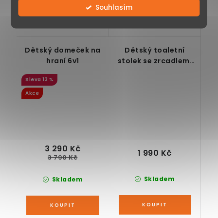
84 dílků
příslušenství,
Souhlasím
vláčkodráhy,...
trouba,
mikrovlnná...
Dětský domeček na
Dětský toaletní
hraní 6v1
stolek se zrcadlem,
růžový
13 %
Akce
3 290 Kč
1 990 Kč
3 790 Kč
Skladem
Skladem