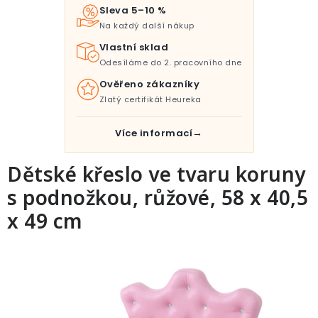
Pro děti
Sleva 5–10 %
Na každý další nákup
Testovací laboratoř
Vlastní sklad
Odesíláme do 2. pracovního dne
Blog o bydlení a zahradě
Ověřeno zákazníky
Zlatý certifikát Heureka
Vydělávejte s námi
Více informací
Kontakt
Dětské křeslo ve tvaru koruny
s podnožkou, růžové, 58 x 40,5
x 49 cm