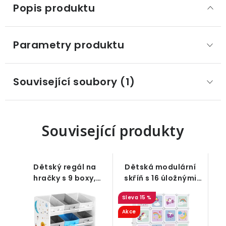
Popis produktu
Parametry produktu
Související soubory (1)
Související produkty
Dětský regál na
Dětská modulární
hračky s 9 boxy,
skříň s 16 úložnými
motiv vesmír
boxy, motiv
15 %
jednorožci
Akce