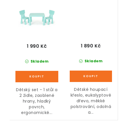
1 890 Kč
1 990 Kč
Skladem
Skladem
Dětské houpací
Dětský set - 1 stůl a
křeslo, eukalyptové
2 židle, zaoblené
dřevo, měkké
hrany, hladký
polstrování, odolná
povrch,
a...
ergonomické...