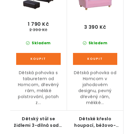
1 790 Kč
3 390 Kč
2 390 Kč
Skladem
Skladem
Dětská pohovka s
Dětská pohovka od
taburetem od
Homcom v
Homcom, dřevěný
jahodovém
rám, měkké
designu, pevný
polstrování, potah
dřevěný rám,
z...
měkké...
Dětský stůl se
Dětské křeslo
židlemi 3-dílná sada,
houpací, béžovo-
zelený
zelené