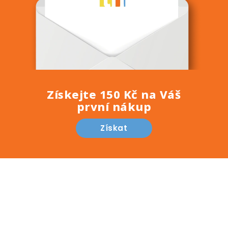
Získejte 150 Kč na Váš
první nákup
Získat