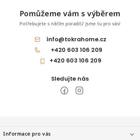
Pomůžeme vám s výběrem
Potřebujete s něčím poradit? Jsme tu pro vás!
info
@
tokrahome.cz
+420 603 106 209
+420 603 106 209
Z
á
Informace pro vás
p