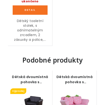
ukončeno
Dětský toaletní
stolek, s
odnímatelným
zrcadlem, 2
zásuvky a police,...
Podobné produkty
Dětská dvoumístná
Dětská dvoumístná
pohovka s
pohovka s
podnožkou, černá,
jahodovým motivem,
Výprodej
83 x 42 x 41 cm
53 x 90 x 48 cm