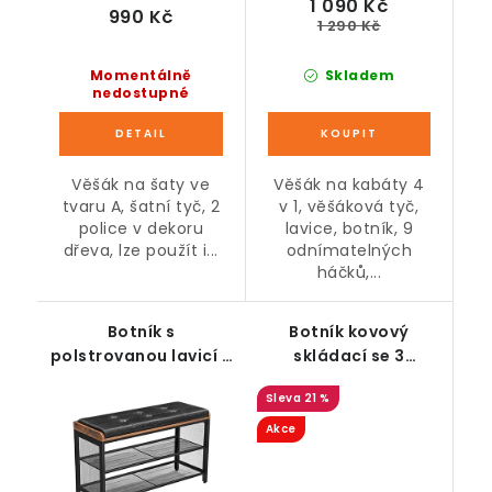
1 090 Kč
990 Kč
1 290 Kč
Momentálně
Skladem
nedostupné
Věšák na šaty ve
Věšák na kabáty 4
tvaru A, šatní tyč, 2
v 1, věšáková tyč,
police v dekoru
lavice, botník, 9
dřeva, lze použít i...
odnímatelných
háčků,...
Botník s
Botník kovový
polstrovanou lavicí a
skládací se 3
2 policemi, černý
policemi, černý
21 %
Akce