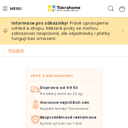
Přejít
Hled
na
obsah
Právě upravujeme
Výrobky
vzhled e‑shopu. Některé prvky se mohou
zobrazovat nesprávně, ale objednávky i platby
fungují bez omezení.
Místnosti
Předsíň
Venkovní prostory
Sezóna & Volný čas
PROČ U NÁS NAKOUPIT
Dárkové tipy
Doprava od 49 Kč
Pro běžný balík do 20 kg
Slevy
Garance nejnižších cen
Najdete levněji? Dorovnáme.
Pro mazlíky
Bezproblémové reklamace
Rychlé vyřízení do 7 dnů