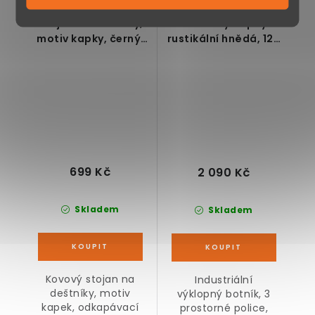
Stojan na deštníky,
Botník výklopný
motiv kapky, černý,
rustikální hnědá, 120
výška 49 cm
x 60 x 24 cm
699 Kč
2 090 Kč
Skladem
Skladem
Kovový stojan na
Industriální
deštníky, motiv
výklopný botník, 3
kapek, odkapávací
prostorné police,