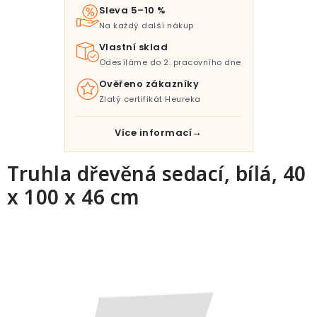
Pro děti
Sleva 5–10 %
Na každý další nákup
Testovací laboratoř
Vlastní sklad
Odesíláme do 2. pracovního dne
Blog o bydlení a zahradě
Ověřeno zákazníky
Zlatý certifikát Heureka
Vydělávejte s námi
Více informací
Kontakt
Truhla dřevěná sedací, bílá, 40
x 100 x 46 cm