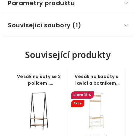
Parametry produktu
Související soubory (1)
Související produkty
Věšák na šaty se 2
Věšák na kabáty s
policemi,
lavicí a botníkem,
kov/přírodní dřevo,
bílý
15 %
149 cm
Akce