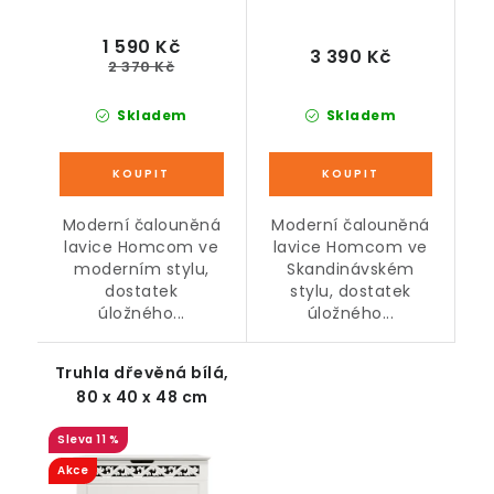
1 590 Kč
3 390 Kč
2 370 Kč
Skladem
Skladem
Moderní čalouněná
Moderní čalouněná
lavice Homcom ve
lavice Homcom ve
moderním stylu,
Skandinávském
dostatek
stylu, dostatek
úložného...
úložného...
Truhla dřevěná bílá,
80 x 40 x 48 cm
11 %
Akce