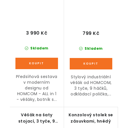
3 990 Kč
799 Kč
Skladem
Skladem
Předsíňová sestava
Stylový industriální
v moderním
věšák od HOMCOM,
designu od
3 tyče, 9 háčků,
HOMCOM - ALL in 1
odkládací polička,...
- věšáky, botník s...
Věšák na šaty
Konzolový stolek se
stojací, 3 tyče, 9
zásuvkami, hnědý
háčků, bílý, 180 cm