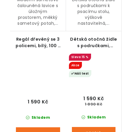
čalouněná lavice s
s područkami k
úložným
psacímu stolu,
prostorem, měkký
výškově
sametový potah,...
nastavitelná,...
Regál dřevěný se 3
Dětská otočná židle
policemi, bílý, 100 x
s područkami,
33 x 80 cm
tyrkysovo-šedá
15 %
Akce
✅ Náš test
1 590 Kč
1 590 Kč
1 890 Kč
Skladem
Skladem