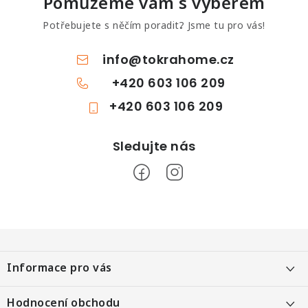
Pomůžeme vám s výběrem
Potřebujete s něčím poradit? Jsme tu pro vás!
info
@
tokrahome.cz
+420 603 106 209
+420 603 106 209
Z
á
Informace pro vás
p
a
Objednání po telefonu
Hodnocení obchodu