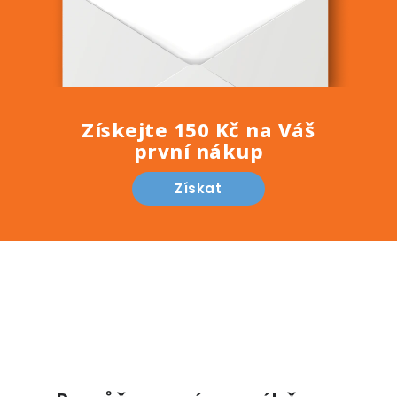
Získejte 150 Kč na Váš
první nákup
Získat