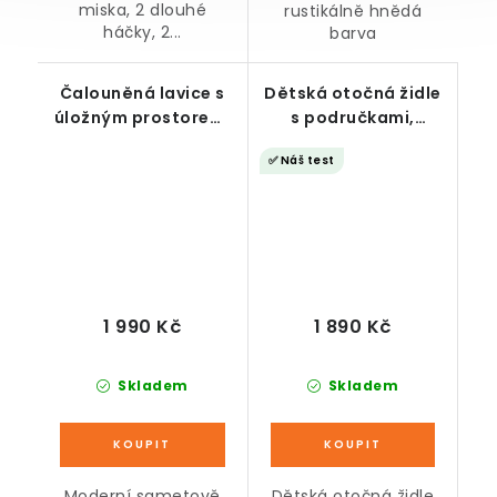
miska, 2 dlouhé
rustikálně hnědá
háčky, 2...
barva
Čalouněná lavice s
Dětská otočná židle
úložným prostorem,
s područkami,
růžová, 78 x 36 x 42
zeleno-šedá
✅ Náš test
cm
1 990 Kč
1 890 Kč
Skladem
Skladem
Moderní sametově
Dětská otočná židle