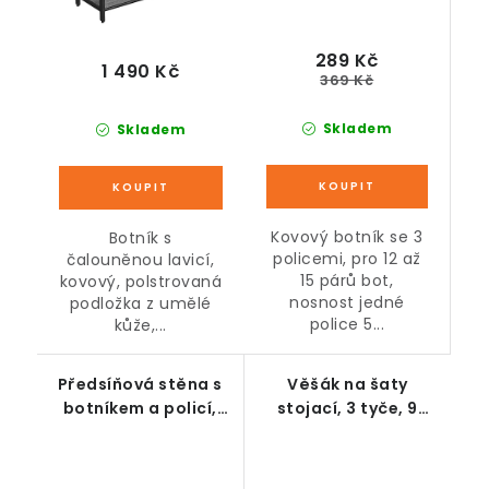
289 Kč
1 490 Kč
369 Kč
Skladem
Skladem
Kovový botník se 3
Botník s
policemi, pro 12 až
čalouněnou lavicí,
15 párů bot,
kovový, polstrovaná
nosnost jedné
podložka z umělé
police 5...
kůže,...
Předsíňová stěna s
Věšák na šaty
botníkem a policí,
stojací, 3 tyče, 9
přírodní, černá, 120 x
háčků, černý, 180 cm
32 x 78 cm