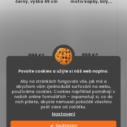
černý, výška 49 cm
motiv kapky, bílý,
výška 49 cm
699 Kč
699 Kč
Skladem
Skladem
Povolte cookies a užijte si náš web naplno.
Aby na stránkách fungovalo vše, jak má a
abychom vám zjednodušili surfování na webu,
používáme cookies. Cookies například pomáhají v
našich online formulářích – zapamatují si, co do
Kovový stojan na
Kovový stojan na
nich píšete, abyste nemuseli pokaždé všechno
deštníky, motiv
deštníky, čtvercový,
psát zase od začátku.
kapek, odkapávací
povrch odolný proti
Nastavení
miska, 2 dlouhé
korozi, odkapávací...
háčky, 2...
Souhlasím