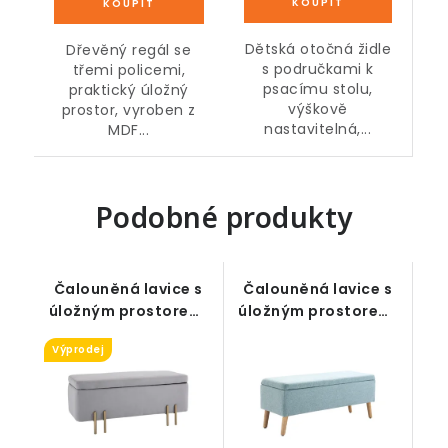
Dětská otočná židle
Dřevěný regál se
s područkami k
třemi policemi,
psacímu stolu,
praktický úložný
výškově
prostor, vyroben z
nastavitelná,...
MDF...
Podobné produkty
Čalouněná lavice s
Čalouněná lavice s
úložným prostorem,
úložným prostorem,
šedá, 100 x 40 x 42
modrá, 110 x 39 x 45
Výprodej
cm
cm