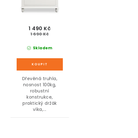
1 490 Kč
1 690 Kč
Skladem
Dřevěná truhla,
nosnost 100kg,
robustní
konstrukce,
praktický držák
víka,...