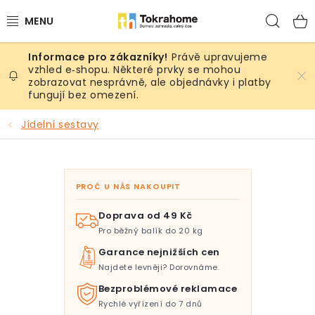
Přejít
Hled
na
obsah
Právě upravujeme
Výrobky
vzhled e‑shopu. Některé prvky se mohou
zobrazovat nesprávně, ale objednávky i platby
fungují bez omezení.
Místnosti
Jídelní sestavy
Venkovní prostory
Sezóna & Volný čas
PROČ U NÁS NAKOUPIT
Dárkové tipy
Doprava od 49 Kč
Pro běžný balík do 20 kg
Slevy
Garance nejnižších cen
Najdete levněji? Dorovnáme.
Pro mazlíky
Bezproblémové reklamace
Rychlé vyřízení do 7 dnů