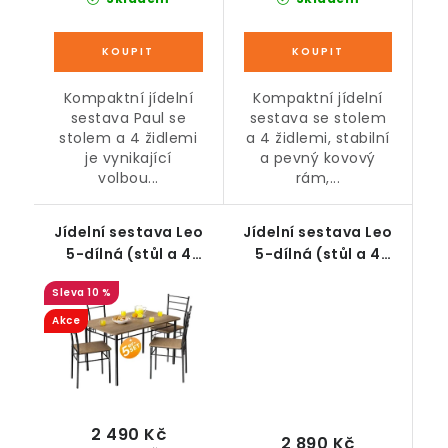
Kompaktní jídelní
Kompaktní jídelní
sestava Paul se
sestava se stolem
stolem a 4 židlemi
a 4 židlemi, stabilní
je vynikající
a pevný kovový
volbou...
rám,...
Jídelní sestava Leo
Jídelní sestava Leo
5-dílná (stůl a 4
5-dílná (stůl a 4
židle) hnědá
židle) antracitová
10 %
Akce
2 490 Kč
2 890 Kč