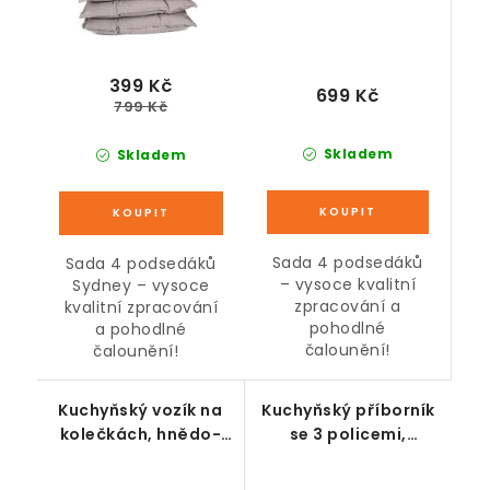
399 Kč
699 Kč
799 Kč
Skladem
Skladem
Sada 4 podsedáků
Sada 4 podsedáků
– vysoce kvalitní
Sydney – vysoce
zpracování a
kvalitní zpracování
pohodlné
a pohodlné
čalounění!
čalounění!
Kuchyňský vozík na
Kuchyňský příborník
kolečkách, hnědo-
se 3 policemi,
černý, 60 x 40 x 75
rustikální hnědá, 110 x
cm
42,5 x 88 cm