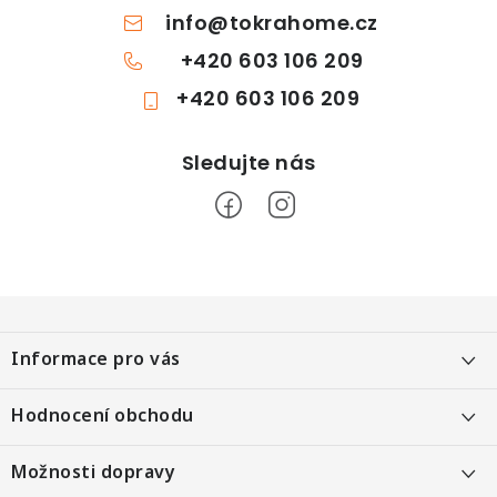
info
@
tokrahome.cz
+420 603 106 209
+420 603 106 209
Z
á
Informace pro vás
p
a
Objednání po telefonu
Hodnocení obchodu
t
Kontakt
í
Heureka 99 %
Možnosti dopravy
Kontaktní formulář