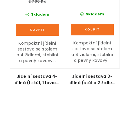
2 790 Kč
Skladem
Skladem
Kompaktní jídelní
Kompaktní jídelní
sestava se stolem
sestava se stolem
a 4 židlemi, stabilní
a 4 židlemi, stabilní
a pevný kovový...
a pevný kovový...
Jídelní sestava 4-
Jídelní sestava 3-
dílná (1 stůl, 1 lavice,
dílná (stůl a 2 židle),
2 židle), šedo-bílá
rustikální