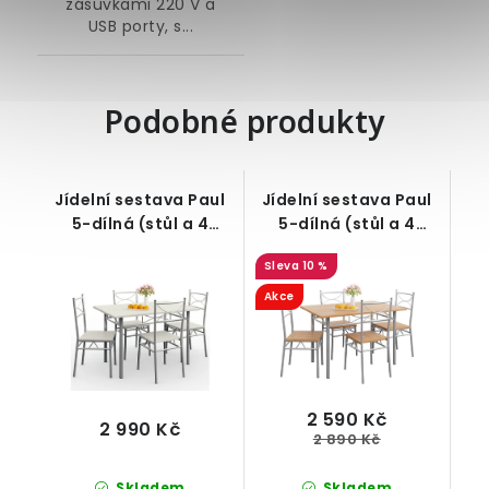
zásuvkami 220 V a
USB porty, s...
Podobné produkty
Jídelní sestava Paul
Jídelní sestava Paul
5-dílná (stůl a 4
5-dílná (stůl a 4
židle), sametově bílá
židle) dekor buk
10 %
Akce
2 590 Kč
2 990 Kč
2 890 Kč
Skladem
Skladem