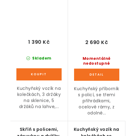
1 390 Kč
2 690 Kč
Skladem
Momentálně
nedostupné
Kuchyňský vozík na
Kuchyňský příborník
kolečkách, 3 držáky
s policí, se třemi
na sklenice, 5
přihrádkami,
držáků na lahve,...
ocelové rámy, z
odolné...
Skříň s policemi,
Kuchyňský vozík na
zásuvkou a dvířky,
kolečkách se