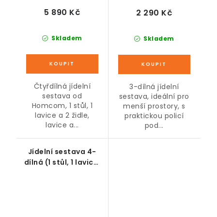
5 890 Kč
2 290 Kč
Skladem
Skladem
Čtyřdílná jídelní
3-dílná jídelní
sestava od
sestava, ideální pro
Homcom, 1 stůl, 1
menší prostory, s
lavice a 2 židle,
praktickou policí
lavice a...
pod...
Jídelní sestava 4-
dílná (1 stůl, 1 lavice,
2 židle), rustikální
hnědá