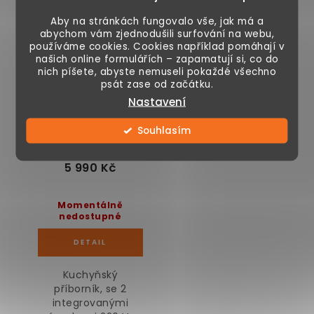
Kuchyňský příborník
Aby na stránkách fungovalo vše, jak má a
abychom vám zjednodušili surfování na webu,
s zásuvkami 220 V a
používáme cookies. Cookies například pomáhají v
USB porty, 128 x 40 x
našich online formulářích – zapamatují si, co do
120 cm
nich píšete, abyste nemuseli pokaždé všechno
psát zase od začátku.
Nastavení
Souhlasím
5 990 Kč
Momentálně
nedostupné
Kuchyňský
příborník, se 2
integrovanými