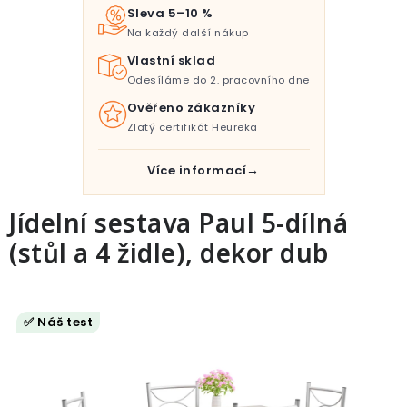
Pro děti
Sleva 5–10 %
Na každý další nákup
Testovací laboratoř
Vlastní sklad
Odesíláme do 2. pracovního dne
Blog o bydlení a zahradě
Ověřeno zákazníky
Zlatý certifikát Heureka
Vydělávejte s námi
Více informací
Kontakt
Jídelní sestava Paul 5-dílná
(stůl a 4 židle), dekor dub
✅ Náš test