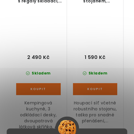
s regály skládací,
stojanem,
stříbrná, 144 x 48 x
vícebarevná
119 cm
2 490 Kč
1 590 Kč
Skladem
Skladem
Kempingová
Houpací síť včetně
kuchyně, 3
robustního stojanu,
odkládací desky,
taška pro snadné
dvoupatrová
přenášení,...
látková skříňka, 4
háčky...