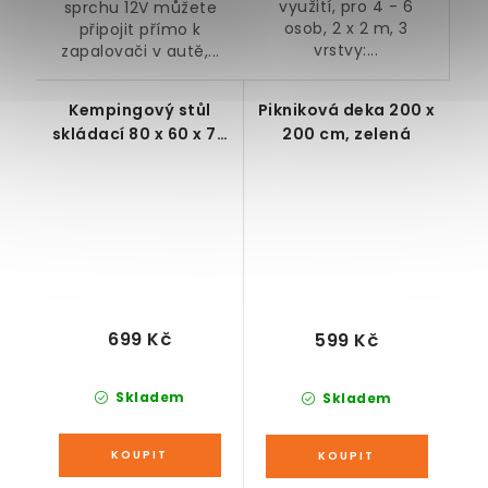
využití, pro 4 - 6
sprchu 12V můžete
osob, 2 x 2 m, 3
připojit přímo k
vrstvy:...
zapalovači v autě,...
Kempingový stůl
Pikniková deka 200 x
skládací 80 x 60 x 70
200 cm, zelená
cm
699 Kč
599 Kč
Skladem
Skladem