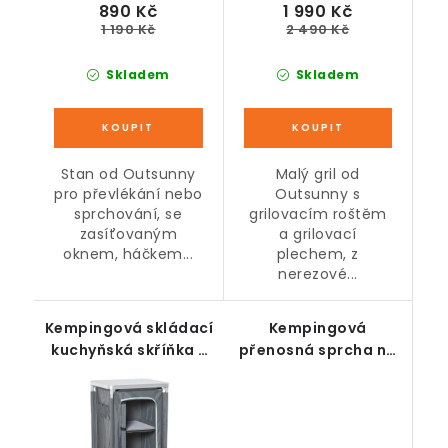
890 Kč
1 990 Kč
1 190 Kč
2 490 Kč
Skladem
Skladem
Stan od Outsunny
Malý gril od
pro převlékání nebo
Outsunny s
sprchování, se
grilovacím roštěm
zasíťovaným
a grilovací
oknem, háčkem...
plechem, z
nerezové...
Kempingová skládací
Kempingová
kuchyňská skříňka s
přenosná sprcha na
pracovní deskou, 3
12V, žlutá
police, šedá, 60 x 50
x 104,5 cm