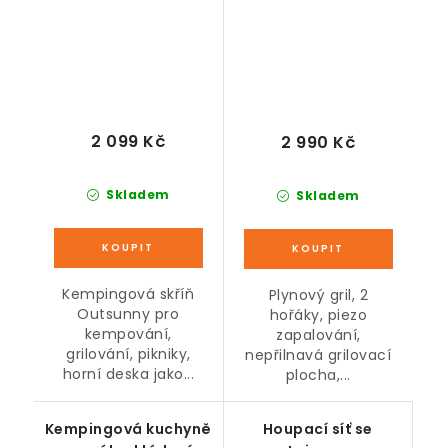
49,5 x 104 cm
2 099 Kč
2 990 Kč
Skladem
Skladem
Kempingová skříň
Plynový gril, 2
Outsunny pro
hořáky, piezo
kempování,
zapalování,
grilování, pikniky,
nepřilnavá grilovací
horní deska jako...
plocha,...
Kempingová kuchyně
Houpací síť se