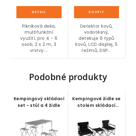
Pikniková deka,
Detektor kovů,
multifunkční
vodotěsný,
využití, pro 4 - 6
detekuje 6 typů
osob, 2 x 2 m, 3
kovů, LCD displej, 5
vrstvy:...
režimů, DSP...
Podobné produkty
Kempingový skládací
Kempingové židle se
set - stůl a 4 židle
stolem skládací
sada 3 ks, černá