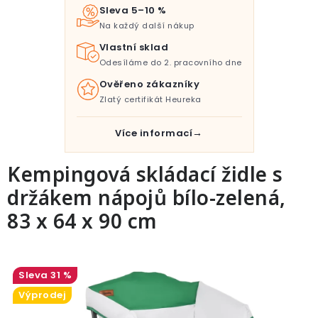
Pro děti
Sleva 5–10 %
Na každý další nákup
Testovací laboratoř
Vlastní sklad
Odesíláme do 2. pracovního dne
Blog o bydlení a zahradě
Ověřeno zákazníky
Zlatý certifikát Heureka
Vydělávejte s námi
Více informací
Kontakt
Kempingová skládací židle s
držákem nápojů bílo-zelená,
83 x 64 x 90 cm
31 %
Výprodej