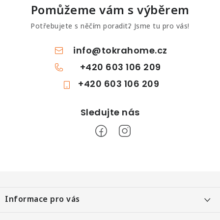
Pomůžeme vám s výběrem
Potřebujete s něčím poradit? Jsme tu pro vás!
info
@
tokrahome.cz
+420 603 106 209
+420 603 106 209
Z
á
Informace pro vás
p
a
Objednání po telefonu