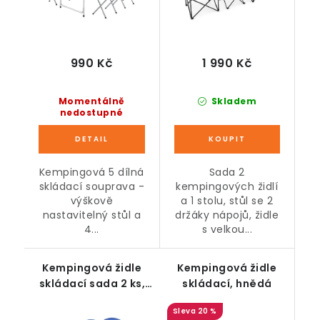
990 Kč
1 990 Kč
Momentálně
Skladem
nedostupné
Kempingová 5 dílná
Sada 2
skládací souprava -
kempingových židlí
výškově
a 1 stolu, stůl se 2
nastavitelný stůl a
držáky nápojů, židle
4...
s velkou...
Kempingová židle
Kempingová židle
skládací sada 2 ks,
skládací, hnědá
modrá
20 %