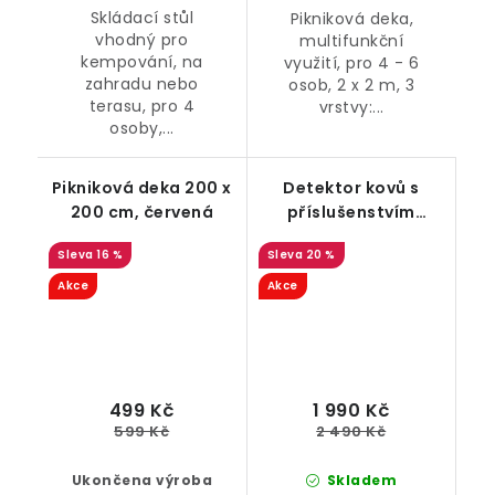
Skládací stůl
Pikniková deka,
vhodný pro
multifunkční
kempování, na
využití, pro 4 - 6
zahradu nebo
osob, 2 x 2 m, 3
terasu, pro 4
vrstvy:...
osoby,...
Pikniková deka 200 x
Detektor kovů s
200 cm, červená
příslušenstvím
vodotěsný
16 %
20 %
Akce
Akce
499 Kč
1 990 Kč
599 Kč
2 490 Kč
Ukončena výroba
Skladem