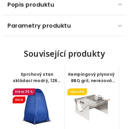
Popis produktu
Parametry produktu
Související produkty
Sprchový stan
Kempingový plynový
skládací modrý, 126 x
BBQ gril, nerezová
124 x 189 cm
ocel, 52 x 40 x 31 cm
25 %
Výprodej
Akce