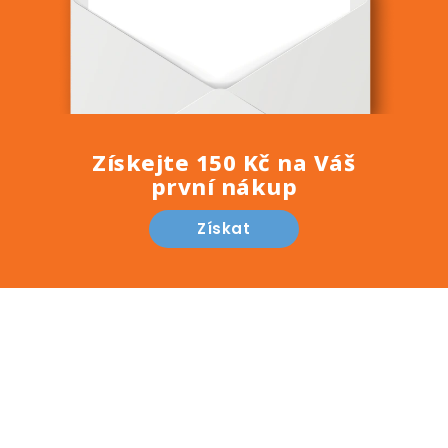
Získejte 150 Kč na Váš
první nákup
Získat