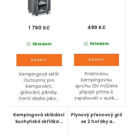
499 Kč
1 790 Kč
Skladem
Skladem
Praktickou
Kempingová skříň
kempingovou
Outsunny pro
sprchu 12V můžete
kempování,
připojit přímo k
grilování, pikniky,
zapalovači v autě,...
horní deska jako...
Kempingová skládací
Plynový přenosný gril
kuchyňská skříňka s
se 2 hořáky a
pracovní deskou, 3
nepřilnavou deskou,
police, šedá, 96 x
stříbrný