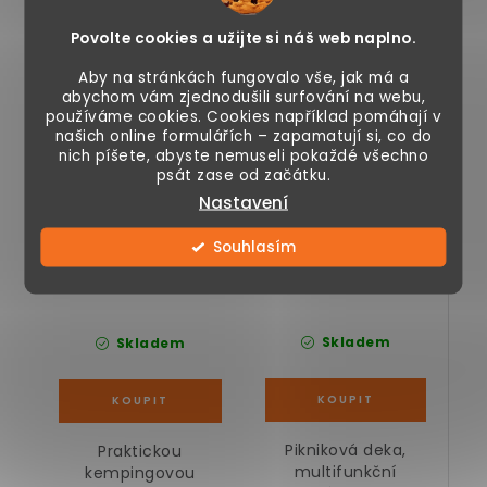
Povolte cookies a užijte si náš web naplno.
Kempingová
Pikniková deka 200 x
Aby na stránkách fungovalo vše, jak má a
přenosná sprcha na
200 cm, modrá
abychom vám zjednodušili surfování na webu,
12V, antracit
používáme cookies. Cookies například pomáhají v
našich online formulářích – zapamatují si, co do
nich píšete, abyste nemuseli pokaždé všechno
psát zase od začátku.
Nastavení
Souhlasím
599 Kč
499 Kč
Skladem
Skladem
Pikniková deka,
Praktickou
multifunkční
kempingovou