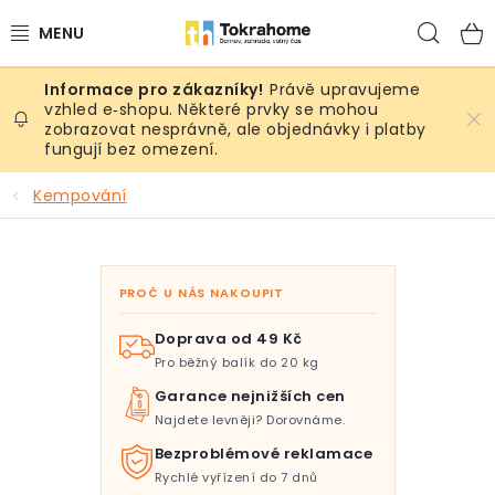
Přejít
Hled
na
obsah
Právě upravujeme
Výrobky
vzhled e‑shopu. Některé prvky se mohou
zobrazovat nesprávně, ale objednávky i platby
fungují bez omezení.
Místnosti
Kempování
Venkovní prostory
Sezóna & Volný čas
PROČ U NÁS NAKOUPIT
Dárkové tipy
Doprava od 49 Kč
Pro běžný balík do 20 kg
Slevy
Garance nejnižších cen
Najdete levněji? Dorovnáme.
Pro mazlíky
Bezproblémové reklamace
Rychlé vyřízení do 7 dnů