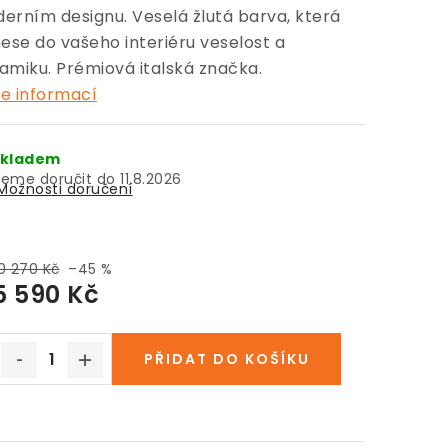
erním designu. Veselá žlutá barva, která
nese do vašeho interiéru veselost a
amiku. Prémiová italská značka.
e informací
kladem
11.8.2026
Možnosti doručení
0 270 Kč
–45 %
5 590 Kč
Měrná cena:
PŘIDAT DO KOŠÍKU