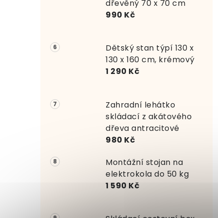
dřevěný 70 x 70 cm
990 Kč
Dětský stan týpí 130 x
130 x 160 cm, krémový
1 290 Kč
Zahradní lehátko
skládací z akátového
dřeva antracitové
980 Kč
Montážní stojan na
elektrokola do 50 kg
1 590 Kč