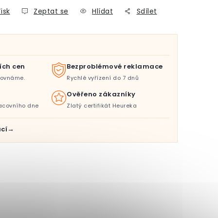
isk
Zeptat se
Hlídat
Sdílet
ích cen
Bezproblémové reklamace
orovnáme.
Rychlé vyřízení do 7 dnů
Ověřeno zákazníky
acovního dne
Zlatý certifikát Heureka
cí