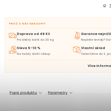
T
PROČ U NÁS NAKOUPIT
Doprava od 49 Kč
Garance nejnižš
Pro běžný balík do 20 kg
Najdete levněji? D
Sleva 5–10 %
Vlastní sklad
Na každý další nákup
Odesíláme do 2. pr
Více informa
Popis produktu
Parametry