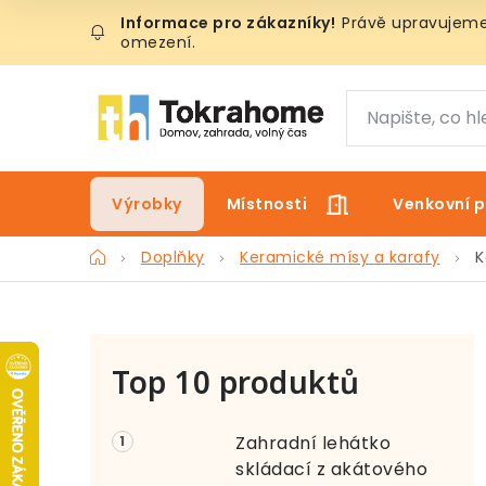
Přejít
Právě upravujeme 
na
omezení.
obsah
Výrobky
Místnosti
Venkovní p
Domů
Doplňky
Keramické mísy a karafy
K
P
Top 10 produktů
o
s
Zahradní lehátko
t
skládací z akátového