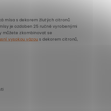
ká mísa s dekorem žlutých citronů
j mísy je ozdoben 25 ručně vyrobenými
ty můžete zkombinovat se
usní vysokou vázou
s dekorem citronů,
ti