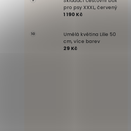
Skládací cestovní box
pro psy XXXL, červený
1 190 Kč
Umělá květina Lilie 50
cm, více barev
29 Kč