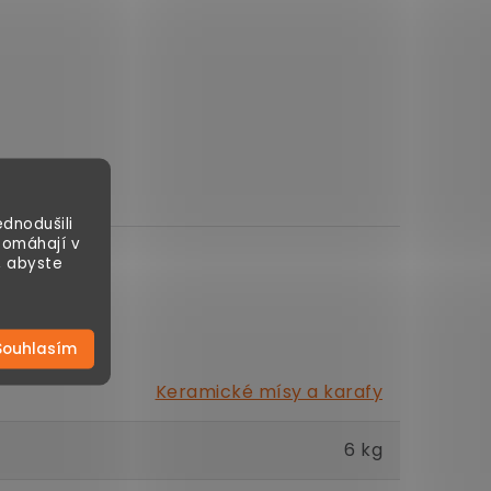
dnodušili
pomáhají v
, abyste
Souhlasím
Keramické mísy a karafy
6 kg