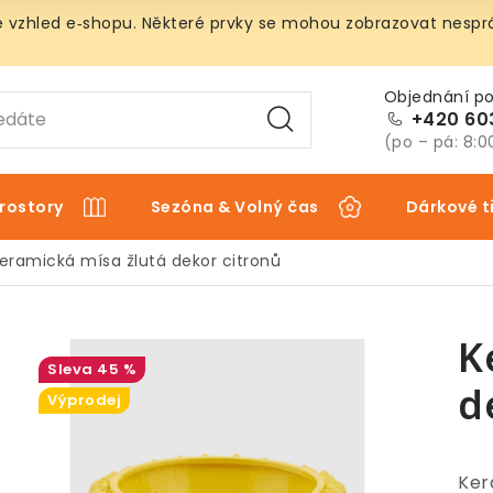
vzhled e‑shopu. Některé prvky se mohou zobrazovat nespráv
+420 60
(po – pá: 8:0
rostory
Sezóna & Volný čas
Dárkové t
eramická mísa žlutá dekor citronů
K
45 %
d
Výprodej
Ker