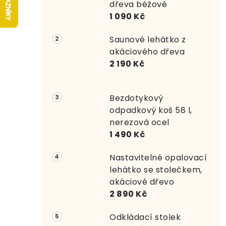
r
dřeva béžové
1 090 Kč
a
Saunové lehátko z
n
akáciového dřeva
n
2 190 Kč
í
Bezdotykový
p
odpadkový koš 58 l,
a
nerezová ocel
1 490 Kč
n
e
Nastavitelné opalovací
lehátko se stolečkem,
l
akáciové dřevo
2 890 Kč
Odkládací stolek