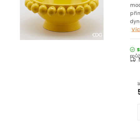
mod
při
dyn
Víc
S
1