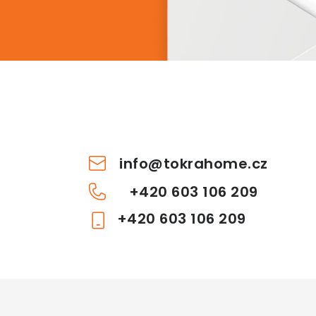
info
@
tokrahome.cz
+420 603 106 209
+420 603 106 209