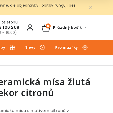
ně, ale objednávky i platby fungují bez
3 106 209
Prázdný košík
NÁKUPNÍ
0 – 16:00)
KOŠÍK
ipy
Slevy
Pro mazlíky
Pro dět
eramická mísa žlutá
ekor citronů
amická mísa s motivem citronů v