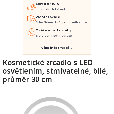
Pro děti
Sleva 5–10 %
Na každý další nákup
Testovací laboratoř
Vlastní sklad
Odesíláme do 2. pracovního dne
Blog o bydlení a zahradě
Ověřeno zákazníky
Zlatý certifikát Heureka
Vydělávejte s námi
Více informací
Kontakt
Kosmetické zrcadlo s LED
osvětlením, stmívatelné, bílé,
průměr 30 cm