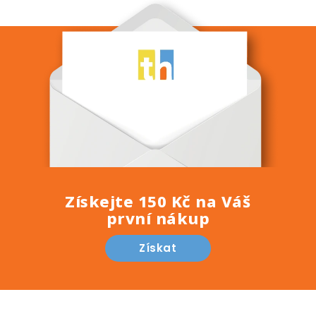
Získejte 150 Kč na Váš
první nákup
Získat