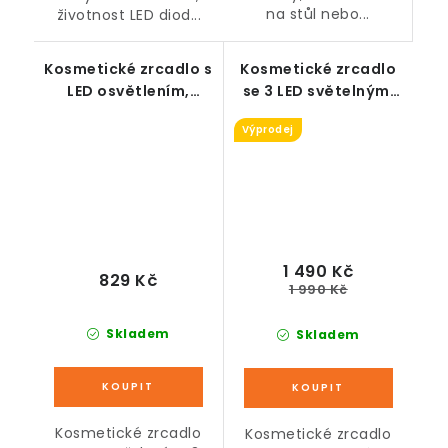
na stůl nebo...
životnost LED diod...
Kosmetické zrcadlo s
Kosmetické zrcadlo
LED osvětlením,
se 3 LED světelnými
stmívatelné, bílé,
režimy a 1 zásuvkou,
Výprodej
průměr 25 cm
bílé - NEKOMPLETNÍ
BALENÍ
1 490 Kč
829 Kč
1 990 Kč
Skladem
Skladem
Kosmetické zrcadlo
Kosmetické zrcadlo