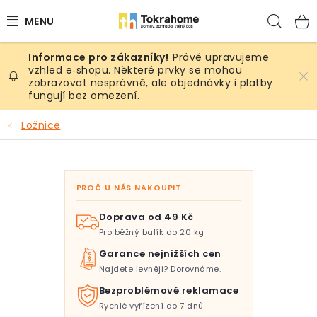
Přejít
Hled
na
obsah
Právě upravujeme
Výrobky
vzhled e‑shopu. Některé prvky se mohou
zobrazovat nesprávně, ale objednávky i platby
fungují bez omezení.
Místnosti
Ložnice
Venkovní prostory
Sezóna & Volný čas
PROČ U NÁS NAKOUPIT
Dárkové tipy
Doprava od 49 Kč
Pro běžný balík do 20 kg
Slevy
Garance nejnižších cen
Najdete levněji? Dorovnáme.
Pro mazlíky
Bezproblémové reklamace
Rychlé vyřízení do 7 dnů