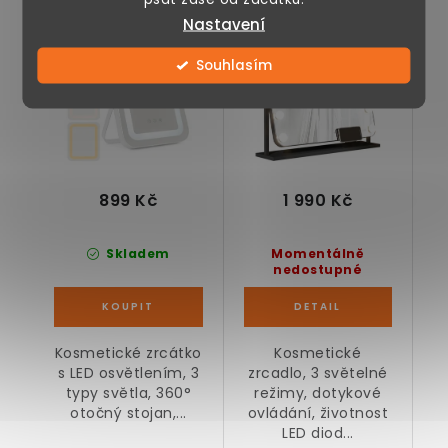
s LED osvětlením,
se 3 světelnými LED
Nastavení
stmívatelné, 25 x 30
režimy, velké
✅ Náš test
cm
Souhlasím
899 Kč
1 990 Kč
Skladem
Momentálně
nedostupné
Kosmetické zrcátko
Kosmetické
s LED osvětlením, 3
zrcadlo, 3 světelné
typy světla, 360°
režimy, dotykové
otočný stojan,...
ovládání, životnost
LED diod...