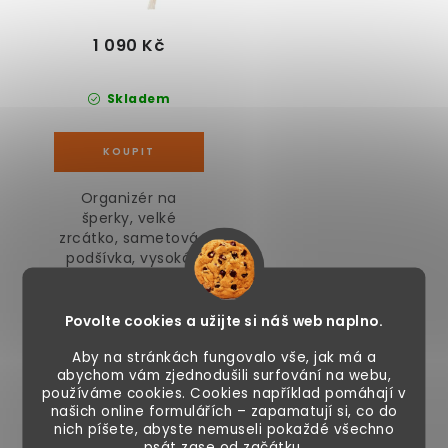
1 090 Kč
Skladem
Organizér na
šperky, velké
zrcátko, sametová
podšívka, vysoká
ochrana,...
Povolte cookies a užijte si náš web naplno.
Podobné produkty
Aby na stránkách fungovalo vše, jak má a
abychom vám zjednodušili surfování na webu,
používáme cookies. Cookies například pomáhají v
našich online formulářích – zapamatují si, co do
nich píšete, abyste nemuseli pokaždé všechno
Kosmetické zrcátko
Kosmetické zrcadlo
psát zase od začátku.