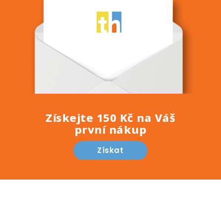
Získejte 150 Kč na Váš
první nákup
Získat