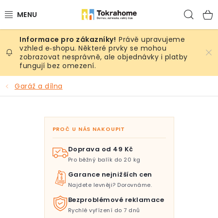
Přejít
Hled
na
obsah
Právě upravujeme
Výrobky
vzhled e‑shopu. Některé prvky se mohou
zobrazovat nesprávně, ale objednávky i platby
fungují bez omezení.
Místnosti
Garáž a dílna
Venkovní prostory
Sezóna & Volný čas
PROČ U NÁS NAKOUPIT
Dárkové tipy
Doprava od 49 Kč
Pro běžný balík do 20 kg
Slevy
Garance nejnižších cen
Najdete levněji? Dorovnáme.
Pro mazlíky
Bezproblémové reklamace
Rychlé vyřízení do 7 dnů