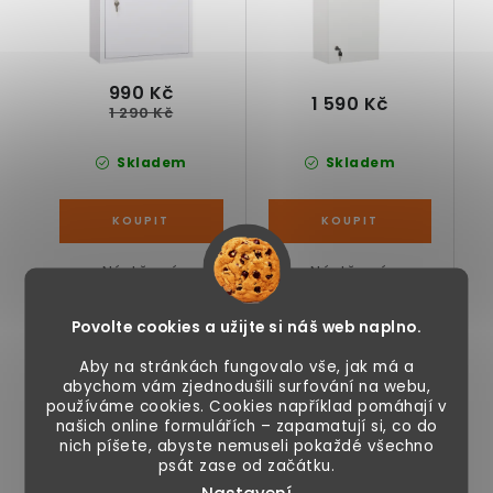
990 Kč
1 590 Kč
1 290 Kč
Skladem
Skladem
Nástěnná
Nástěnná
lékárnička od
lékárnička od
Kleankin, vhodná do
Kleankin, vhodná do
Povolte cookies a užijte si náš web naplno.
domácnosti nebo
domácnosti nebo
kanceláře, 2...
kanceláře, 4...
Aby na stránkách fungovalo vše, jak má a
abychom vám zjednodušili surfování na webu,
používáme cookies. Cookies například pomáhají v
Lékárnička
Lékárnička
našich online formulářích – zapamatují si, co do
uzamykatelná 48,5 x
uzamykatelná
nich píšete, abyste nemuseli pokaždé všechno
psát zase od začátku.
25 x 12 cm
nerezová, 30 x 12 x 60
cm