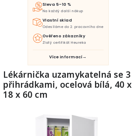
Pro děti
Sleva 5–10 %
Na každý další nákup
Testovací laboratoř
Vlastní sklad
Odesíláme do 2. pracovního dne
Blog o bydlení a zahradě
Ověřeno zákazníky
Zlatý certifikát Heureka
Vydělávejte s námi
Více informací
Kontakt
Lékárnička uzamykatelná se 3
přihrádkami, ocelová bílá, 40 x
18 x 60 cm