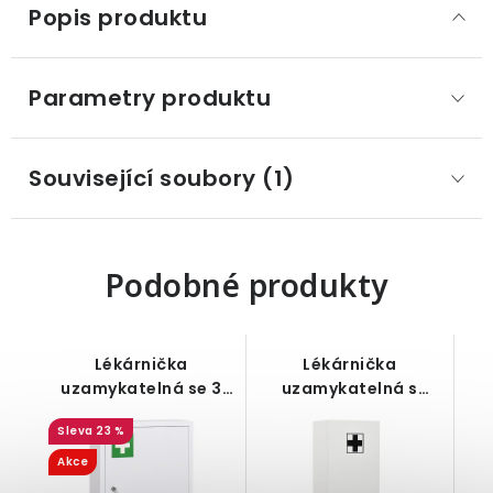
Popis produktu
Parametry produktu
Související soubory (1)
Podobné produkty
Lékárnička
Lékárnička
uzamykatelná se 3
uzamykatelná s
přihrádkami,
nastavitelnými
23 %
ocelová bílá, 40 x 15 x
policemi, bílá, 30 x
53,5 cm
20 x 70 cm
Akce