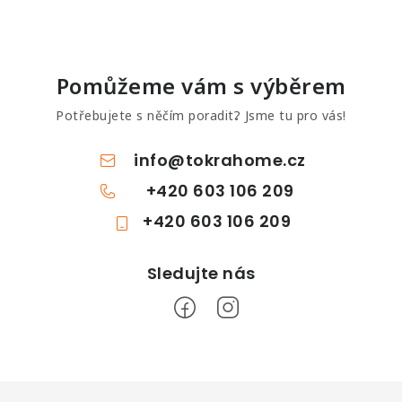
Pomůžeme vám s výběrem
Potřebujete s něčím poradit? Jsme tu pro vás!
info
@
tokrahome.cz
+420 603 106 209
+420 603 106 209
Z