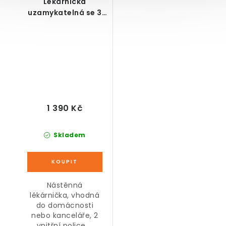
Lékárnička
uzamykatelná se 3
přihrádkami,
antracitová, 40 x 15 x
53,5 cm
1 390 Kč
Skladem
Nástěnná
lékárnička, vhodná
do domácnosti
nebo kanceláře, 2
vnitřní police,...