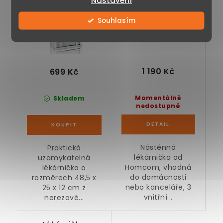
Nastavení
Souhlasím
1 190 Kč
699 Kč
Momentálně
Skladem
nedostupné
Nástěnná
Praktická
lékárnička od
uzamykatelná
Homcom, vhodná
lékárnička o
do domácnosti
rozměrech 48,5 x
nebo kanceláře, 3
25 x 12 cm z
vnitřní...
nerezové...