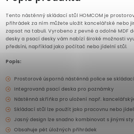
Tento nástěnný skládací stůl HOMCOM je prostorov
přihrádek za ním můžete uložit kancelářské nebo j
zapsat na tabuli. Vyrobeno z pevné a odolné MDF d
desky a psací desky vám nabízí široké možnosti vyu
předsíni, například jako počítač nebo jídelní stůl.
Popis:
Prostorově úsporná nástěnná police se skláda
Integrovaná psací deska pro poznámky
Nástěnná skříňka pro uložení např. kancelářsk
Skládací stůl lze použít jako pracovnu nebo jídel
Jasný design lze snadno kombinovat s jinými st
Obsahuje pět úložných přihrádek