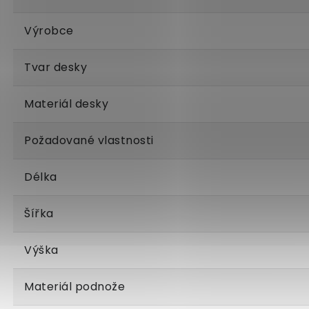
Výrobce
Tvar desky
Materiál desky
Požadované vlastnosti
Délka
Šířka
Výška
Materiál podnože