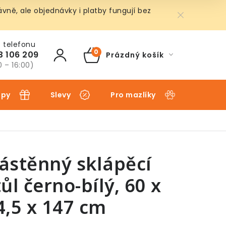
ně, ale objednávky i platby fungují bez
3 106 209
Prázdný košík
NÁKUPNÍ
0 – 16:00)
KOŠÍK
ipy
Slevy
Pro mazlíky
Pro dět
ástěnný sklápěcí
tůl černo-bílý, 60 x
4,5 x 147 cm