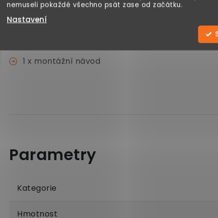
nemuseli pokaždé všechno psát zase od začátku.
Rozsah dodávky:
Nastavení
1 x nástěnný stůl
1 x montážní návod
Kategorie
Hmotnost