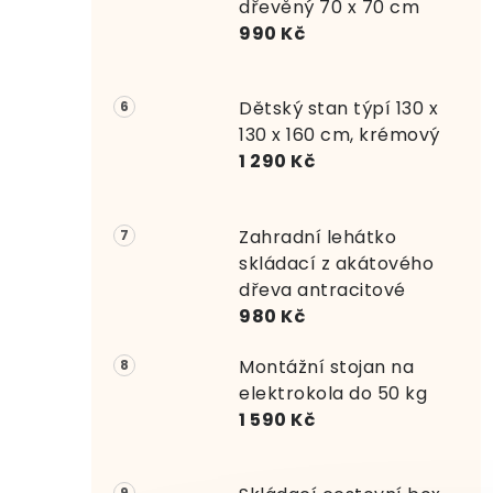
dřevěný 70 x 70 cm
990 Kč
Dětský stan týpí 130 x
130 x 160 cm, krémový
1 290 Kč
Zahradní lehátko
skládací z akátového
dřeva antracitové
980 Kč
Montážní stojan na
elektrokola do 50 kg
1 590 Kč