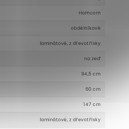
Homcom
obdélníkové
laminátové, z dřevotřísky
na zeď
94,5 cm
60 cm
147 cm
laminátové, z dřevotřísky