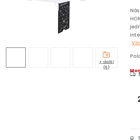
Nás
HOM
jed
int
Víc
Pol
+ další
(5)
Mom
T