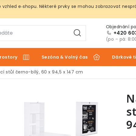
vzhled e‑shopu. Některé prvky se mohou zobrazovat nespráv
+420 60
(po – pá: 8:0
rostory
Sezóna & Volný čas
Dárkové t
í stůl černo-bílý, 60 x 94,5 x 147 cm
N
s
9