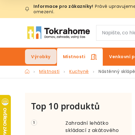
Přejít
Právě upravujeme 
na
omezení.
obsah
Výrobky
Místnosti
Venkovní p
Domů
Místnosti
Kuchyně
Nástěnný sklápěc
P
Top 10 produktů
o
s
Zahradní lehátko
t
skládací z akátového