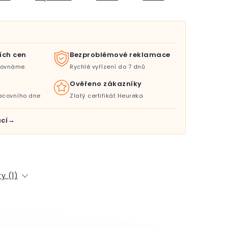
ích cen
Bezproblémové reklamace
orovnáme.
Rychlé vyřízení do 7 dnů
Ověřeno zákazníky
acovního dne
Zlatý certifikát Heureka
cí
y (1)