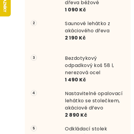
r
dřeva béžové
1 090 Kč
a
Saunové lehátko z
n
akáciového dřeva
n
2 190 Kč
í
Bezdotykový
p
odpadkový koš 58 l,
a
nerezová ocel
1 490 Kč
n
e
Nastavitelné opalovací
lehátko se stolečkem,
l
akáciové dřevo
2 890 Kč
Odkládací stolek