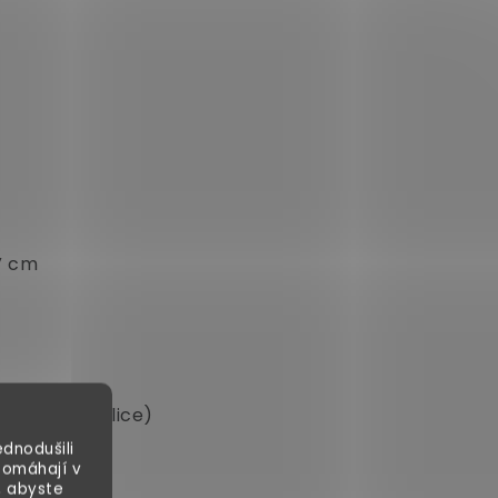
 V cm
kg (každá police)
dnodušili
pomáhají v
, abyste