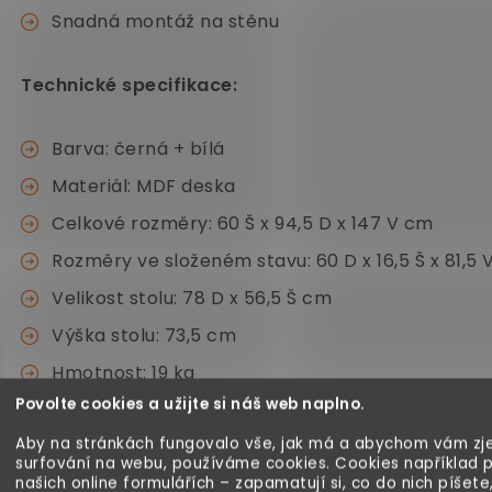
Snadná montáž na stěnu
Technické specifikace:
Barva: černá + bílá
Materiál: MDF deska
Celkové rozměry: 60 Š x 94,5 D x 147 V cm
Rozměry ve složeném stavu: 60 D x 16,5 Š x 81,5
Velikost stolu: 78 D x 56,5 Š cm
Výška stolu: 73,5 cm
Hmotnost: 19 kg
Povolte cookies a užijte si náš web naplno.
Nosnost: 30 kg (celkem), 20 kg (deska stolu), 5 
Aby na stránkách fungovalo vše, jak má a abychom vám zje
surfování na webu, používáme cookies. Cookies například 
našich online formulářích – zapamatují si, co do nich píšete