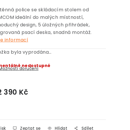
těnná police se skládacím stolem od
COM ideální do malých místností,
noduchý design, 5 úložných přihrádek,
egrovaná psací deska, snadná montáž.
e informací
ožka byla vyprodána…
entálně nedostupné
Možnosti doručení
2 390 Kč
Měrná cena:
isk
Zeptat se
Hlídat
Sdílet