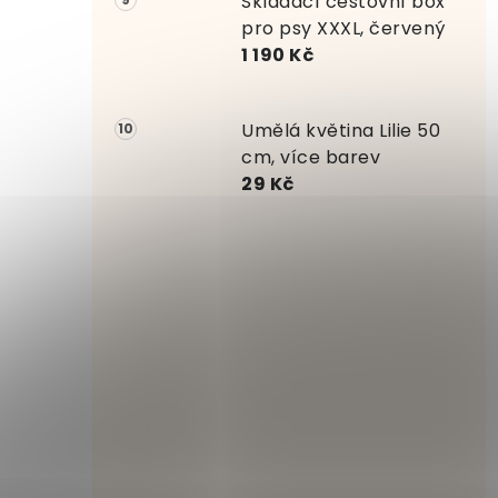
Skládací cestovní box
pro psy XXXL, červený
1 190 Kč
Umělá květina Lilie 50
cm, více barev
29 Kč