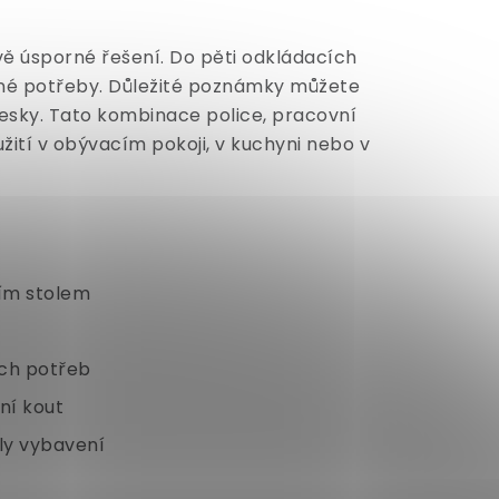
ě úsporné řešení. Do pěti odkládacích
iné potřeby. Důležité poznámky můžete
esky. Tato kombinace police, pracovní
žití v obývacím pokoji, v kuchyni nebo v
cím stolem
ých potřeb
ní kout
yly vybavení