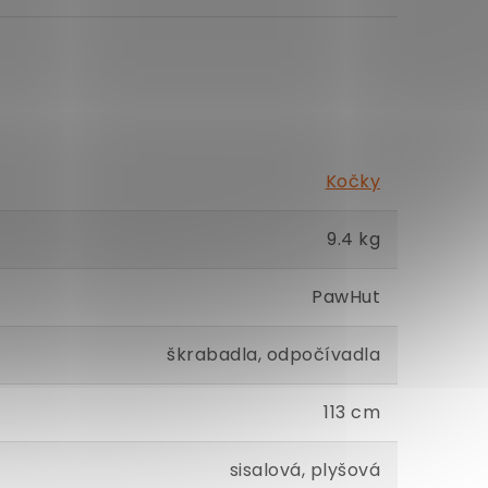
Kočky
9.4 kg
PawHut
škrabadla, odpočívadla
113 cm
sisalová, plyšová