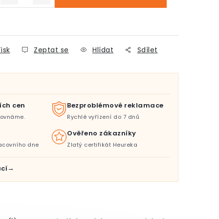
isk
Zeptat se
Hlídat
Sdílet
ích cen
Bezproblémové reklamace
orovnáme.
Rychlé vyřízení do 7 dnů
Ověřeno zákazníky
acovního dne
Zlatý certifikát Heureka
cí