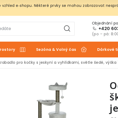
vzhled e‑shopu. Některé prvky se mohou zobrazovat nespráv
+420 60
(po – pá: 8:0
rostory
Sezóna & Volný čas
Dárkové t
rabadlo pro kočky s jeskyní a vyhlídkami, světle šedé, výška
O
š
j