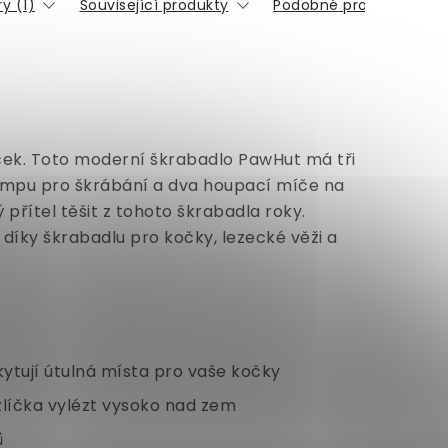
y (1)
Související produkty
Podobné produkty
oček. Toto moderní škrabadlo PawHut má tři
 rampu pro škrábání a dva houpací míče na
 přítel těšit z tohoto škrabadla roky.
 díky škrabadlu pro kočky, lezecké věži a
skytují útulná místa pro vaše kočky
líčka vylézt vysoko nad zem
ů