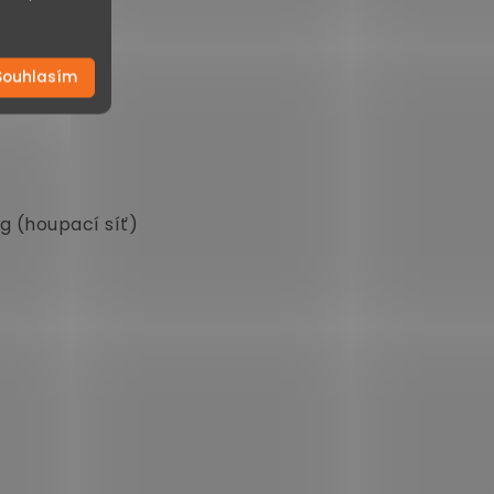
Souhlasím
kg (houpací síť)