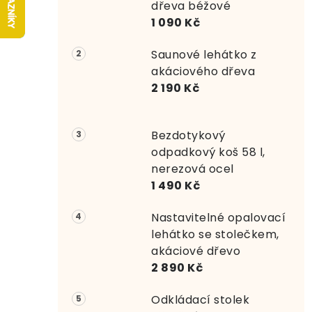
r
dřeva béžové
1 090 Kč
a
Saunové lehátko z
n
akáciového dřeva
n
2 190 Kč
í
Bezdotykový
p
odpadkový koš 58 l,
a
nerezová ocel
1 490 Kč
n
e
Nastavitelné opalovací
lehátko se stolečkem,
l
akáciové dřevo
2 890 Kč
Odkládací stolek