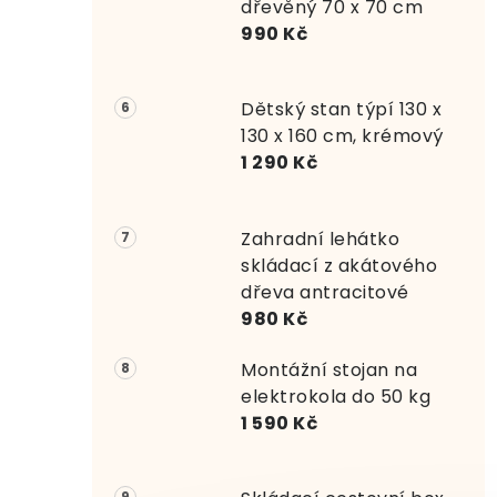
dřevěný 70 x 70 cm
990 Kč
Dětský stan týpí 130 x
130 x 160 cm, krémový
1 290 Kč
Zahradní lehátko
skládací z akátového
dřeva antracitové
980 Kč
Montážní stojan na
elektrokola do 50 kg
1 590 Kč