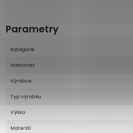
Kategorie
Hmotnost
Výrobce
Typ výrobku
Výška
Materiál