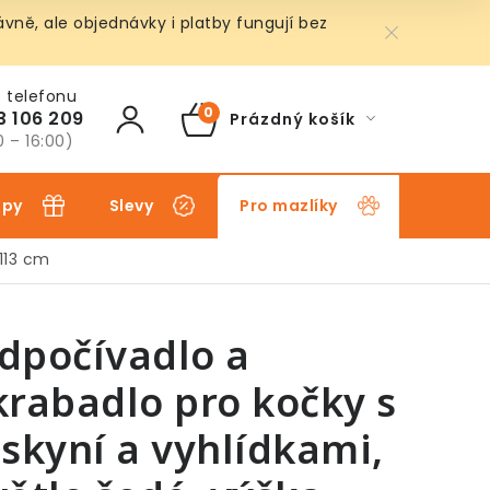
ně, ale objednávky i platby fungují bez
3 106 209
Prázdný košík
NÁKUPNÍ
0 – 16:00)
KOŠÍK
ipy
Slevy
Pro mazlíky
Pro dět
 113 cm
dpočívadlo a
krabadlo pro kočky s
eskyní a vyhlídkami,