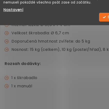
nemuseli pokaždé všechno psát zase od začátku.
Velikost rampy: 38 D x 17 Š cm
Nastavení
Rozměr houpací sítě: Ø 30 x 5 V cm
Rozměr lůžka: Ø 31,5 x 7 V cm
Velikost škrabadla: Ø 6,7 cm
Doporučená hmotnost zvířete: do 5 kg
Nosnost: 15 kg (celkem), 10 kg (postel/hřad), 8 
Rozsah dodávky:
1 x škrabadlo
1 x manuál