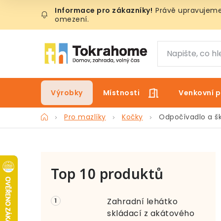
Přejít
Právě upravujeme 
na
omezení.
obsah
Výrobky
Místnosti
Venkovní p
Domů
Pro mazlíky
Kočky
Odpočívadlo a šk
P
Top 10 produktů
o
s
Zahradní lehátko
t
skládací z akátového