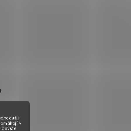
l
dnodušili
cm
pomáhají v
, abyste