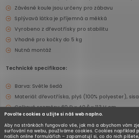
Závěsné koule jsou určeny pro zábavu
Splývavá látka je příjemná a měkká
Vyrobeno z dřevotřísky pro stabilitu
Vhodné pro kočky do 5 kg
Nutná montáž
Technické specifikace:
Barva: Světle šedá
Materiál: dřevotříska, plyš (100% polyester), sisa
Celkové rozměry: 60 D x 40 Š x 113 V cm
Povolte cookies a užijte si náš web naplno.
Velikost základny: 60 D x 40 Š cm
Aby na stránkách fungovalo vše, jak má a abychom vám zje
Rozměr odpadkového koše: 40 D x 30 Š x 27 V 
surfování na webu, používáme cookies. Cookies například 
našich online formulářích – zapamatují si, co do nich píšete
Velikost platformy: Ø30 cm