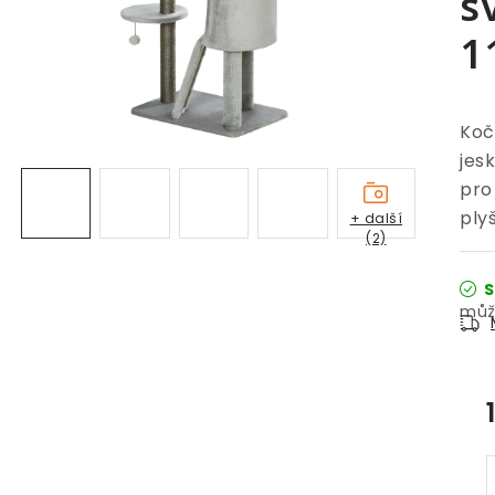
s
1
Koč
jes
pro
ply
+ další
(2)
S