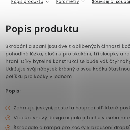
Popis produktu
Parametry
Související soubor
Popis produktu
Škrábání a spaní jsou dvě z oblíbených činností k
pohodlná lůžka, plošinu pro skákání, tři sloupky a
hraní. Díky bytelné konstrukci se bude váš čtyřnohý
Udržujte svůj nábytek krásný a svou kočku šťastnou
pelíšku pro kočky v jednom.
Popis:
Zahrnuje jeskyni, postel a houpací síť, které po
Víceúrovňový design uspokojí touhu vašeho maz
Škrabadlo a rampa pro kočky k broušení drápk