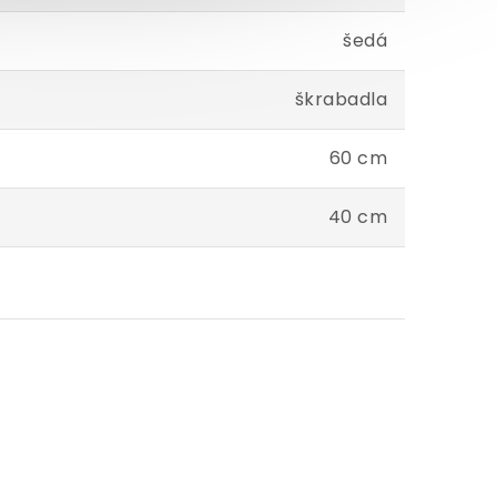
šedá
škrabadla
60 cm
40 cm