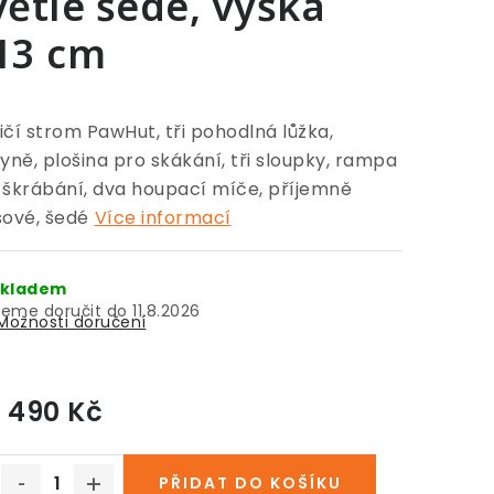
větle šedé, výška
13 cm
ičí strom PawHut, tři pohodlná lůžka,
kyně, plošina pro skákání, tři sloupky, rampa
 škrábání, dva houpací míče, příjemně
šové, šedé
Více informací
kladem
11.8.2026
Možnosti doručení
1 490 Kč
Měrná cena:
PŘIDAT DO KOŠÍKU