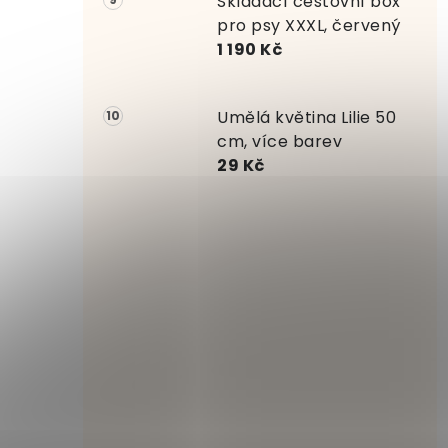
Skládací cestovní box
pro psy XXXL, červený
1 190 Kč
Umělá květina Lilie 50
cm, více barev
29 Kč