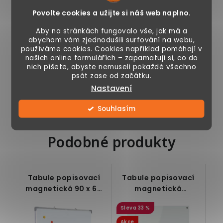
Skladem
Povolte cookies a užijte si náš web naplno.
Aby na stránkách fungovalo vše, jak má a
abychom vám zjednodušili surfování na webu,
používáme cookies. Cookies například pomáhají v
našich online formulářích – zapamatují si, co do
Stolní organizér se
nich píšete, abyste nemuseli pokaždé všechno
stojanem pro
psát zase od začátku.
tablet, mobil nebo
Nastavení
blok od Vinsetto,
se...
Souhlasím
Podobné produkty
Tabule popisovací
Tabule popisovací
magnetická 90 x 60
magnetická
cm
skleněná 90 x 60 cm
33 %
Akce