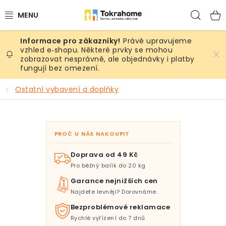
Přejít
Hled
na
obsah
Právě upravujeme
Výrobky
vzhled e‑shopu. Některé prvky se mohou
zobrazovat nesprávně, ale objednávky i platby
fungují bez omezení.
Místnosti
Ostatní vybavení a doplňky
Venkovní prostory
Sezóna & Volný čas
PROČ U NÁS NAKOUPIT
Dárkové tipy
Doprava od 49 Kč
Pro běžný balík do 20 kg
Slevy
Garance nejnižších cen
Najdete levněji? Dorovnáme.
Pro mazlíky
Bezproblémové reklamace
Rychlé vyřízení do 7 dnů