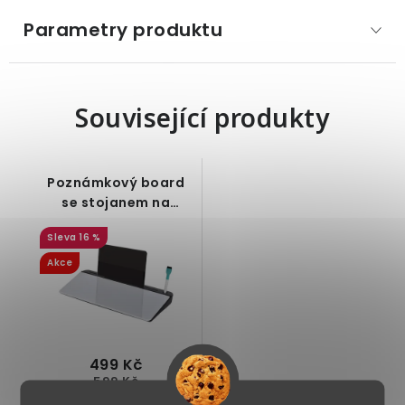
Parametry produktu
Související produkty
Poznámkový board
se stojanem na
mobil/tablet
16 %
Akce
499 Kč
599 Kč