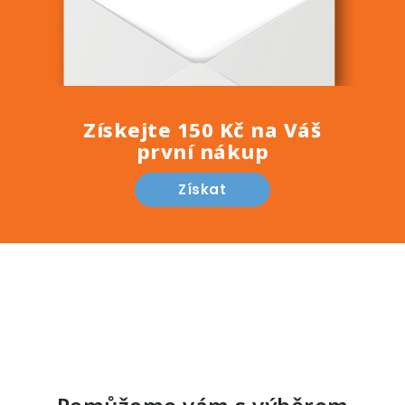
Získejte 150 Kč na Váš
první nákup
Získat