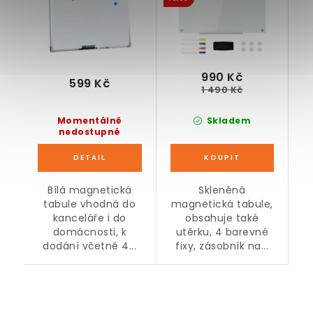
990 Kč
599 Kč
1 490 Kč
Momentálně
Skladem
nedostupné
Bílá magnetická
Skleněná
tabule vhodná do
magnetická tabule,
kanceláře i do
obsahuje také
domácnosti, k
utěrku, 4 barevné
dodání včetně 4...
fixy, zásobník na...