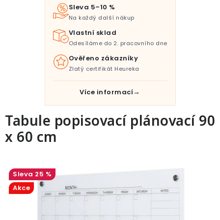
Pro děti
Sleva 5–10 %
Na každý další nákup
Testovací laboratoř
Vlastní sklad
Odesíláme do 2. pracovního dne
Blog o bydlení a zahradě
Ověřeno zákazníky
Zlatý certifikát Heureka
Vydělávejte s námi
Více informací
Kontakt
Tabule popisovací plánovací 90
x 60 cm
25 %
Akce