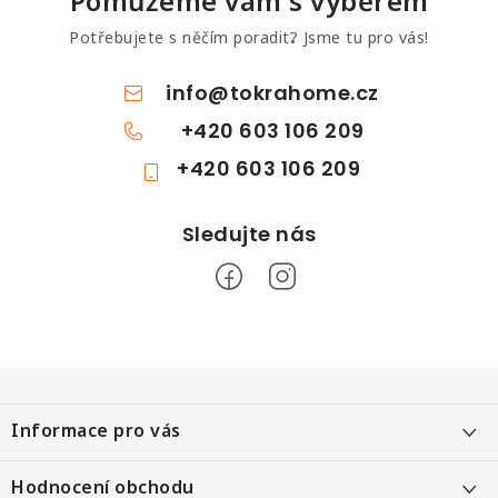
Pomůžeme vám s výběrem
Potřebujete s něčím poradit? Jsme tu pro vás!
info
@
tokrahome.cz
+420 603 106 209
+420 603 106 209
Z
á
Informace pro vás
p
a
Objednání po telefonu
Hodnocení obchodu