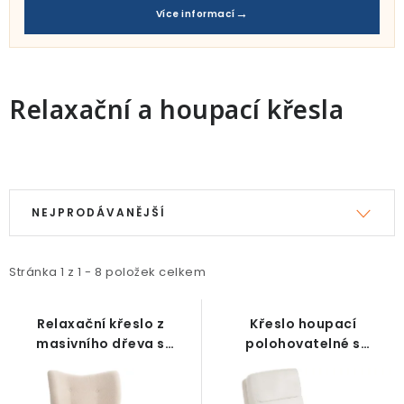
Pro děti
Více informací
Testovací laboratoř
Blog o bydlení a zahradě
Relaxační a houpací křesla
Vydělávejte s námi
V
Ř
Kontakt
ý
a
NEJPRODÁVANĚJŠÍ
p
z
i
e
Stránka
1
z
1
-
8
položek celkem
s
n
p
í
Relaxační křeslo z
Křeslo houpací
r
p
masivního dřeva s
polohovatelné s
o
r
polštářem, plyš, krémové
podnožkou, krémově bílé
d
o