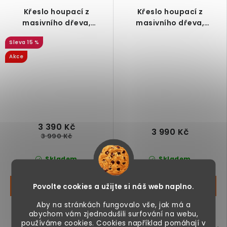
Křeslo houpací z
Křeslo houpací z
masivního dřeva,
masivního dřeva,
manšestr, krémově bílé
manšestr, žluté
15 %
Akce
3 390 Kč
3 990 Kč
3 990 Kč
Skladem
Skladem
Povolte cookies a užijte si náš web naplno.
Aby na stránkách fungovalo vše, jak má a
Retro houpací křeslo z
Retro houpací křeslo z
abychom vám zjednodušili surfování na webu,
bukového dřeva, měkké
bukového dřeva, měkké
používáme cookies. Cookies například pomáhají v