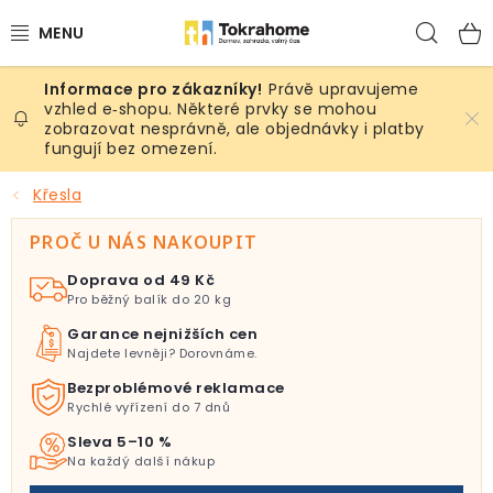
Přejít
Hled
na
obsah
Právě upravujeme
Výrobky
vzhled e‑shopu. Některé prvky se mohou
zobrazovat nesprávně, ale objednávky i platby
fungují bez omezení.
Místnosti
Křesla
Venkovní prostory
PROČ U NÁS NAKOUPIT
Sezóna & Volný čas
Doprava od 49 Kč
Pro běžný balík do 20 kg
Dárkové tipy
Garance nejnižších cen
Najdete levněji? Dorovnáme.
Slevy
Bezproblémové reklamace
Rychlé vyřízení do 7 dnů
Pro mazlíky
Sleva 5–10 %
Na každý další nákup