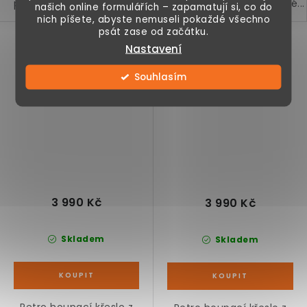
polstrování, manšestrové...
polstrování, manšestrové...
našich online formulářích – zapamatují si, co do
nich píšete, abyste nemuseli pokaždé všechno
psát zase od začátku.
Křeslo houpací z
Křeslo houpací z
Nastavení
masivního dřeva, šedé
masivního dřeva,
krémově bílé
Souhlasím
3 990 Kč
3 990 Kč
Skladem
Skladem