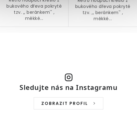
Retro houpací křeslo z
Retro houpací křeslo z
bukového dřeva pokryté
bukového dřeva pokryté
tzv. ,, beránkem'' ,
tzv. ,, beránkem'' ,
měkké...
měkké...
O
v
l
á
d
a
Sledujte nás na Instagramu
c
í
ZOBRAZIT PROFIL
p
r
v
k