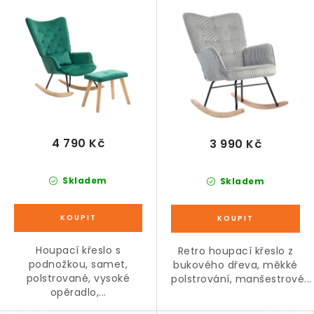
zelené
manšestr, šedé
4 790 Kč
3 990 Kč
Skladem
Skladem
Houpací křeslo s
Retro houpací křeslo z
podnožkou, samet,
bukového dřeva, měkké
polstrované, vysoké
polstrování, manšestrové...
opěradlo,...