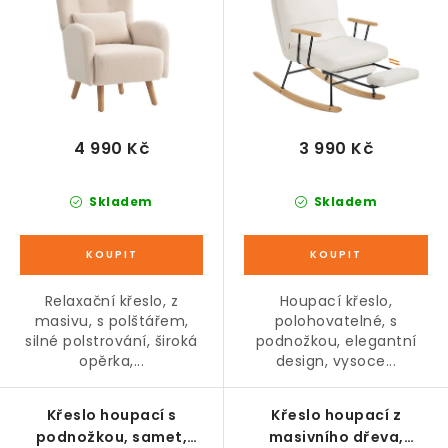
u
d
k
u
t
k
ů
t
ů
4 990 Kč
3 990 Kč
Skladem
Skladem
Relaxační křeslo, z
Houpací křeslo,
masivu, s polštářem,
polohovatelné, s
silné polstrování, široká
podnožkou, elegantní
opěrka,...
design, vysoce...
Křeslo houpací s
Křeslo houpací z
podnožkou, samet,
masivního dřeva,