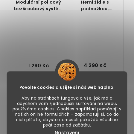
Modulární policový
Herní židle s
bezšroubový systém
podnožkou,
s 16 samostatnými
ergonomická,
regály, černý
nosnost 120 kg,
šedo-bílá
4 290 Kč
1 290 Kč
Skladem
Momentálně
nedostupné
Povolte cookies a užijte si náš web naplno.
Aby na stránkách fungovalo vše, jak má a
abychom vám zjednodušili surfování na webu,
používáme cookies. Cookies například pomáhají v
Herní židle, s
Regál složený ze
našich online formulářích – zapamatují si, co do
podnožkou,
16ti boxů, vhodný k
nich píšete, abyste nemuseli pokaždé všechno
ergonomický
uložení hraček,
psát zase od začátku.
design,
oblečení, bot
Nastavení