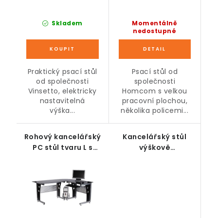
Skladem
Momentálně
nedostupné
Praktický psací stůl
Psací stůl od
od společnosti
společnosti
Vinsetto, elektricky
Homcom s velkou
nastavitelná
pracovní plochou,
výška...
několika policemi...
Rohový kancelářský
Kancelářský stůl
PC stůl tvaru L s
výškově
černým
nastavitelný, hnědo-
bezpečnostním
černý, 140 x 66 x 72-
sklem 164 x 139 x 75
122 cm
cm