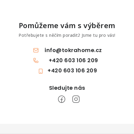
Pomůžeme vám s výběrem
Potřebujete s něčím poradit? Jsme tu pro vás!
info
@
tokrahome.cz
+420 603 106 209
+420 603 106 209
Z