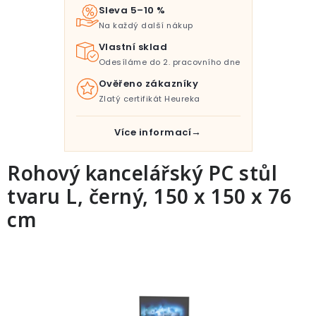
Pro děti
Sleva 5–10 %
Na každý další nákup
Testovací laboratoř
Vlastní sklad
Odesíláme do 2. pracovního dne
Blog o bydlení a zahradě
Ověřeno zákazníky
Zlatý certifikát Heureka
Vydělávejte s námi
Více informací
Kontakt
Rohový kancelářský PC stůl
tvaru L, černý, 150 x 150 x 76
cm