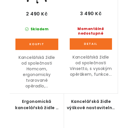
3 490 Kč
2 490 Kč
Momentálně
Skladem
nedostupné
Kancelářská židle
Kancelářská židle
od společnosti
od společnosti
Vinsetto, s vysokým
Homcom,
opěrákem, funkce...
ergonomicky
tvarované
opěradlo,...
Ergonomická
Kancelářská židle
kancelářská židle s
výškově nastavitelná
polštářovou opěrkou
s opěrkou hlavy,
hlavy a podnožkou,
šedá
světle šedá 66 x 70 x