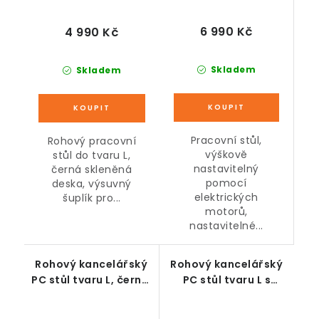
6 990 Kč
4 990 Kč
Skladem
Skladem
Pracovní stůl,
Rohový pracovní
výškově
stůl do tvaru L,
nastavitelný
černá skleněná
pomocí
deska, výsuvný
elektrických
šuplík pro...
motorů,
nastavitelné...
Rohový kancelářský
Rohový kancelářský
PC stůl tvaru L, černý,
PC stůl tvaru L s
148 x 120 x 75 cm
policemi, šedý, 120 x
88 x 74,5 cm