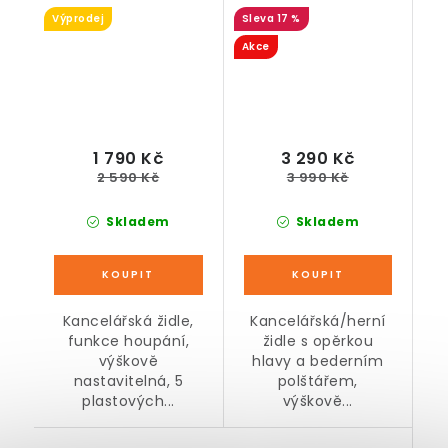
látková, černá
ergonomická,
Výprodej
17 %
nosnost 150 kg,
černo-šedá
Akce
1 790 Kč
3 290 Kč
2 590 Kč
3 990 Kč
Skladem
Skladem
Kancelářská židle,
Kancelářská/herní
funkce houpání,
židle s opěrkou
výškově
hlavy a bederním
nastavitelná, 5
polštářem,
plastových...
výškově...