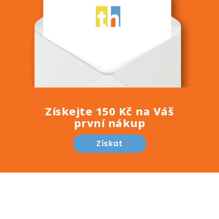
Získejte 150 Kč na Váš
první nákup
Získat