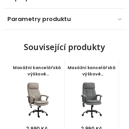
Parametry produktu
Související produkty
Masážní kancelářská
Masážní kancelářská
výškově
výškově
nastavitelná otočná
nastavitelná otočná
židle, ergonomická,
židle, ergonomická,
béžová 63 x 70 x 112-
šedá 63 x 70 x 112-121
121 cm
cm
2 990 Kč
2 990 Kč