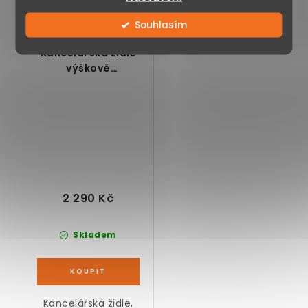
nastavitelná, pevná
nebo...
a odolná...
Souhlasím
Kancelářská židle
výškově
nastavitelná s
opěrkou hlavy, šedá
2 290 Kč
Skladem
Kancelářská židle,