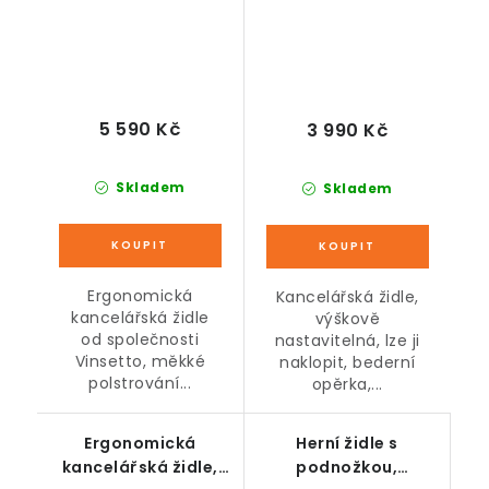
116-124 cm
5 590 Kč
3 990 Kč
Skladem
Skladem
Ergonomická
Kancelářská židle,
kancelářská židle
výškově
od společnosti
nastavitelná, lze ji
Vinsetto, měkké
naklopit, bederní
polstrování...
opěrka,...
Ergonomická
Herní židle s
kancelářská židle,
podnožkou,