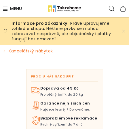
Přejít
Hled
na
obsah
Právě upravujeme
Výrobky
vzhled e‑shopu. Některé prvky se mohou
zobrazovat nesprávně, ale objednávky i platby
fungují bez omezení.
Místnosti
Kancelářský nábytek
Venkovní prostory
Sezóna & Volný čas
PROČ U NÁS NAKOUPIT
Dárkové tipy
Doprava od 49 Kč
Pro běžný balík do 20 kg
Slevy
Garance nejnižších cen
Najdete levněji? Dorovnáme.
Pro mazlíky
Bezproblémové reklamace
Rychlé vyřízení do 7 dnů