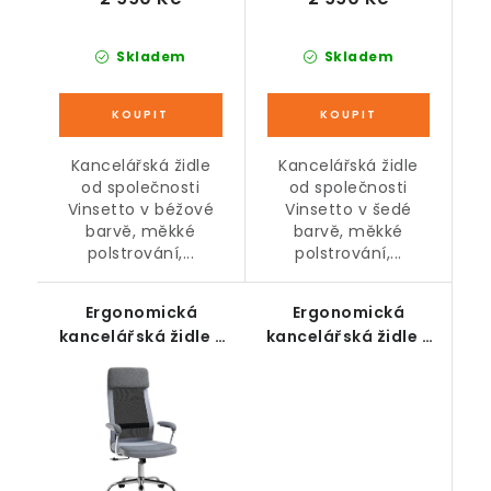
Skladem
Skladem
Kancelářská židle
Kancelářská židle
od společnosti
od společnosti
Vinsetto v béžové
Vinsetto v šedé
barvě, měkké
barvě, měkké
polstrování,...
polstrování,...
Ergonomická
Ergonomická
kancelářská židle s
kancelářská židle s
opěrkou hlavy, světle
opěrkou hlavy a
šedá, černá 65 x 67 x
funkcí houpání,
119-129 cm
černá 62 x 62 x 110-119
cm