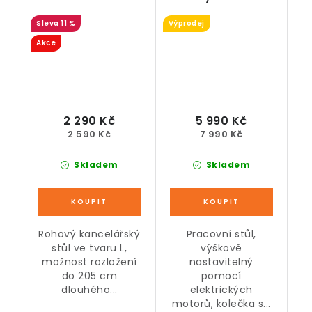
policemi, hnědý, 140
nastavitelný, bílý,
11 %
Výprodej
x 105 x 75 cm
120 x 60 x 71-117 cm
Akce
2 290 Kč
5 990 Kč
2 590 Kč
7 990 Kč
Skladem
Skladem
Rohový kancelářský
Pracovní stůl,
stůl ve tvaru L,
výškově
možnost rozložení
nastavitelný
do 205 cm
pomocí
dlouhého...
elektrických
motorů, kolečka s...