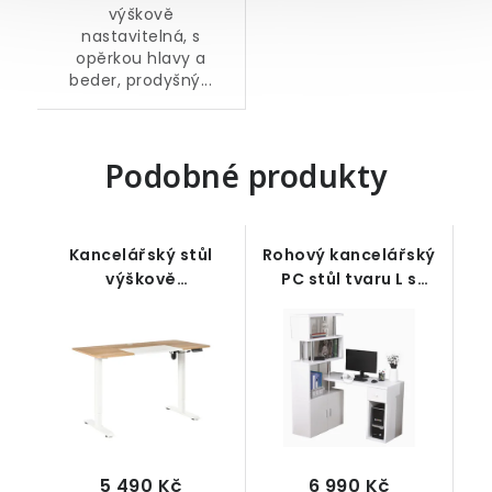
výškově
nastavitelná, s
opěrkou hlavy a
beder, prodyšný...
Podobné produkty
Kancelářský stůl
Rohový kancelářský
výškově
PC stůl tvaru L s
nastavitelný,
knihovnou a
bílý/dekor dřevo, 140
zásuvkou, bílý, 120 x
x 70 x 72-116 cm
80 x 164 cm
5 490 Kč
6 990 Kč