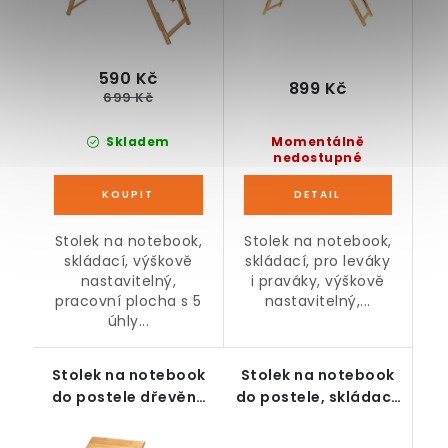
590 Kč
899 Kč
699 Kč
Skladem
Momentálně
nedostupné
Stolek na notebook,
Stolek na notebook,
skládací, výškově
skládací, pro leváky
nastavitelný,
i praváky, výškově
pracovní plocha s 5
nastavitelný,...
úhly...
Stolek na notebook
Stolek na notebook
do postele dřevěný
do postele, skládací,
skládací
rustikální hnědá,
šířka 71 cm