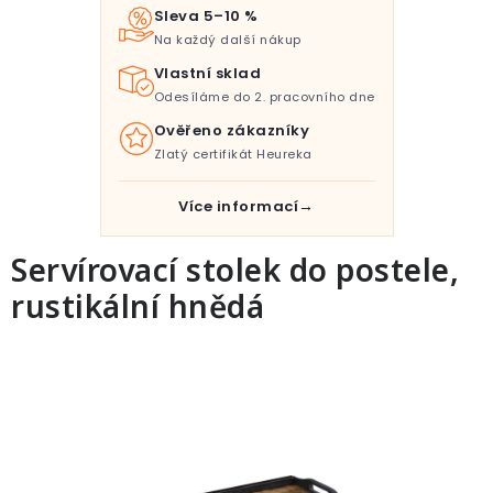
Pro děti
Sleva 5–10 %
Na každý další nákup
Testovací laboratoř
Vlastní sklad
Odesíláme do 2. pracovního dne
Blog o bydlení a zahradě
Ověřeno zákazníky
Zlatý certifikát Heureka
Vydělávejte s námi
Více informací
Kontakt
Servírovací stolek do postele,
rustikální hnědá