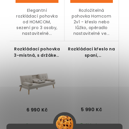
Elegantní
Rozložitelná
rozkládací pohovka
pohovka Homcom
od HOMCOM,
2v1 - křeslo nebo
sezení pro 3 osoby,
lůžko, opěradlo
nastavitelné...
nastavitelné ve...
Rozkládací pohovka
Rozkládací křeslo na
3-místná, s držákem
spaní,
nápojů,
polohovatelné, šedé
polohovatelná,
béžová, 181 x 77 x 78
cm
5 990 Kč
6 990 Kč
Skladem
Skladem