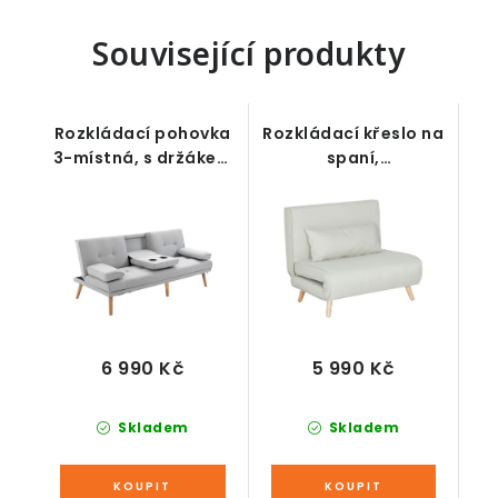
Související produkty
Rozkládací pohovka
Rozkládací křeslo na
3-místná, s držákem
spaní,
nápojů,
polohovatelné,
polohovatelná, šedá,
krémové
181 x 77 x 78 cm
6 990 Kč
5 990 Kč
Skladem
Skladem