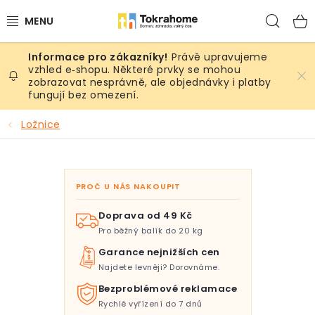
Přejít
Hled
na
obsah
Právě upravujeme
Výrobky
vzhled e‑shopu. Některé prvky se mohou
zobrazovat nesprávně, ale objednávky i platby
fungují bez omezení.
Místnosti
Ložnice
Venkovní prostory
Sezóna & Volný čas
PROČ U NÁS NAKOUPIT
Dárkové tipy
Doprava od 49 Kč
Pro běžný balík do 20 kg
Slevy
Garance nejnižších cen
Najdete levněji? Dorovnáme.
Pro mazlíky
Bezproblémové reklamace
Rychlé vyřízení do 7 dnů