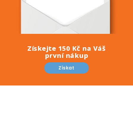
Získejte 150 Kč na Váš
první nákup
Získat