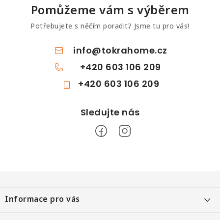
Pomůžeme vám s výběrem
Potřebujete s něčím poradit? Jsme tu pro vás!
info
@
tokrahome.cz
+420 603 106 209
+420 603 106 209
Z
á
Informace pro vás
p
a
Objednání po telefonu