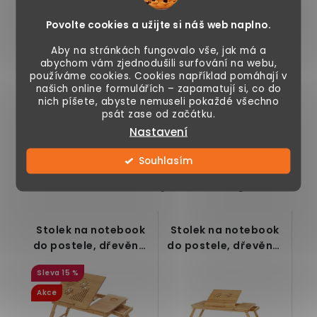
Povolte cookies a užijte si náš web naplno.
Aby na stránkách fungovalo vše, jak má a
Rozložitelná
Elegantní
abychom vám zjednodušili surfování na webu,
pohovka Homcom
rozkládací pohovka
používáme cookies. Cookies například pomáhají v
2v1 - křeslo nebo
našich online formulářích – zapamatují si, co do
od HOMCOM,
nich píšete, abyste nemuseli pokaždé všechno
lůžko, opěradlo
sezení pro 3 osoby,
psát zase od začátku.
nastavitelné ve...
nastavitelné...
Nastavení
Souhlasím
Podobné produkty
Stolek na notebook
Stolek na notebook
do postele, dřevěný,
do postele, dřevěný,
skládací, šířka 55 cm
skládací, šířka 89 cm
15 %
Akce