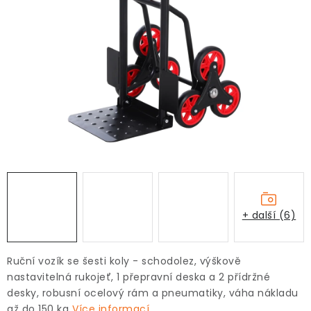
+ další (6)
Ruční vozík se šesti koly - schodolez, výškově
nastavitelná rukojeť, 1 přepravní deska a 2 přídržné
desky, robusní ocelový rám a pneumatiky, váha nákladu
až do 150 kg
Více informací