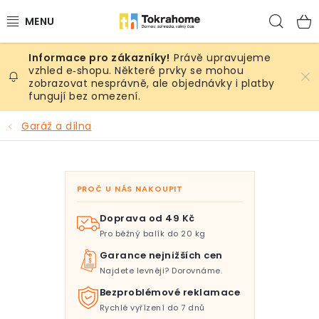
Přejít
Hled
na
obsah
Právě upravujeme
Výrobky
vzhled e‑shopu. Některé prvky se mohou
zobrazovat nesprávně, ale objednávky i platby
fungují bez omezení.
Místnosti
Garáž a dílna
Venkovní prostory
Sezóna & Volný čas
PROČ U NÁS NAKOUPIT
Dárkové tipy
Doprava od 49 Kč
Pro běžný balík do 20 kg
Slevy
Garance nejnižších cen
Najdete levněji? Dorovnáme.
Pro mazlíky
Bezproblémové reklamace
Rychlé vyřízení do 7 dnů