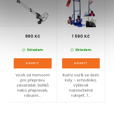
990 Kč
1 590 Kč
Skladem
Skladem
Vozík od Homcom
Ruční vozík se šesti
pro přepravu
koly - schodolez,
zavazadel, balíků
výškově
nebo přepravek,
nastavitelná
robusní...
rukojeť, 1...