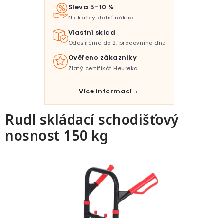
Pro děti
Sleva 5–10 %
Na každý další nákup
Testovací laboratoř
Vlastní sklad
Odesíláme do 2. pracovního dne
Blog o bydlení a zahradě
Ověřeno zákazníky
Zlatý certifikát Heureka
Vydělávejte s námi
Více informací
Kontakt
Rudl skládací schodišťový
nosnost 150 kg