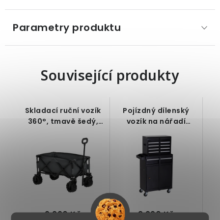
Parametry produktu
Související produkty
Skladací ruční vozík
Pojízdný dílenský
360°, tmavě šedý,
vozík na nářadí
108 x 55 x 59-89 cm
kovový, 60 x 28 x
104,5 cm
2 290 Kč
3 290 Kč