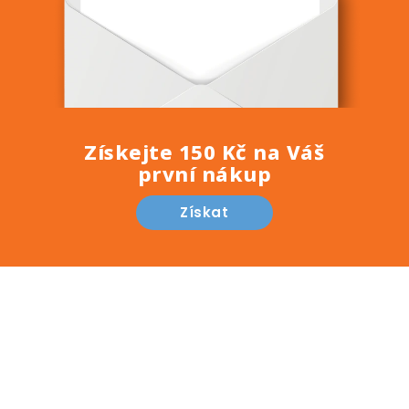
Získejte 150 Kč na Váš
první nákup
Získat