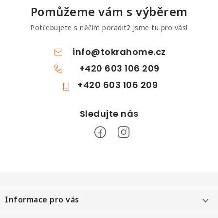
Pomůžeme vám s výběrem
Potřebujete s něčím poradit? Jsme tu pro vás!
info
@
tokrahome.cz
+420 603 106 209
+420 603 106 209
Z
á
Informace pro vás
p