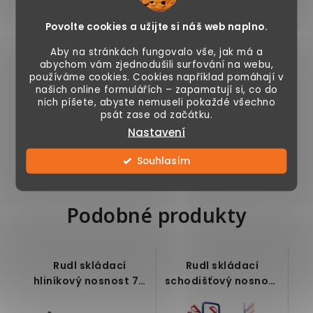
Povolte cookies a užijte si náš web naplno.
Skladem
Skladem
Aby na stránkách fungovalo vše, jak má a
abychom vám zjednodušili surfování na webu,
používáme cookies. Cookies například pomáhají v
našich online formulářích – zapamatují si, co do
Ruční vozík skládací
Pojízdný prostorný
nich píšete, abyste nemuseli pokaždé všechno
o nosnosti 70 kg,
vozík na nářadí,
psát zase od začátku.
látka odpuzující
vhodný do dílny
Nastavení
vodu a nečistoty,...
nebo kůlny, 1 velká
a 4...
Souhlasím
Podobné produkty
Rudl skládací
Rudl skládací
hliníkový nosnost 70
schodišťový nosnost
kg
200 kg