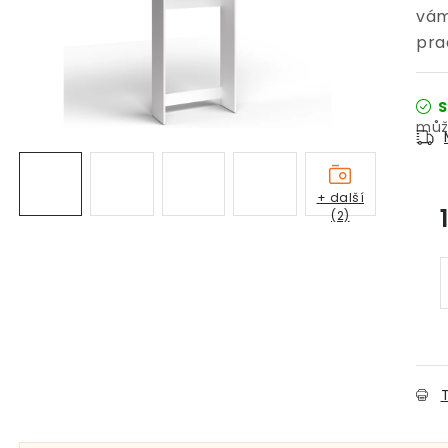
vám
pra
S
+ další
(2)
T