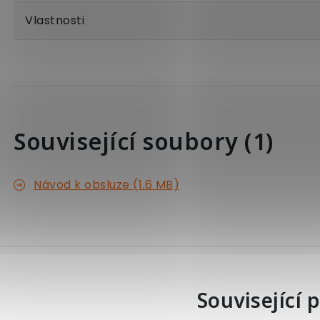
Vlastnosti
Související soubory (1)
Návod k obsluze (1.6 MB)
Související 