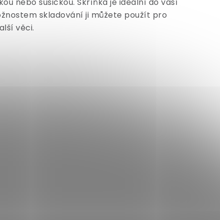
ou nebo sušičkou. Skříňka je ideální do vaší
žnostem skladování ji můžete použít pro
lší věci.