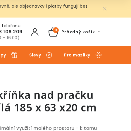
ně, ale objednávky i platby fungují bez
3 106 209
Prázdný košík
NÁKUPNÍ
0 – 16:00)
KOŠÍK
ipy
Slevy
Pro mazlíky
Pro dět
kříňka nad pračku
ílá 185 x 63 x20 cm
imální využití malého prostoru - k tomu