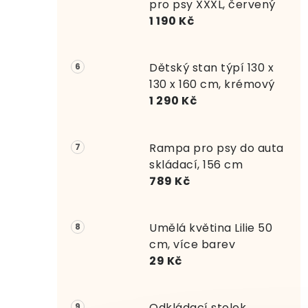
pro psy XXXL, červený
1 190 Kč
Dětský stan týpí 130 x
130 x 160 cm, krémový
1 290 Kč
Rampa pro psy do auta
skládací, 156 cm
789 Kč
Umělá květina Lilie 50
cm, více barev
29 Kč
Odkládací stolek