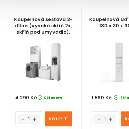
Koupelnová sestava 3-
Koupelnová skří
dílná (vysoká skříň 2x,
180 x 30 x 
skříň pod umyvadlo),
bílá
4 290 Kč
1 590 Kč
Skladem
Skl