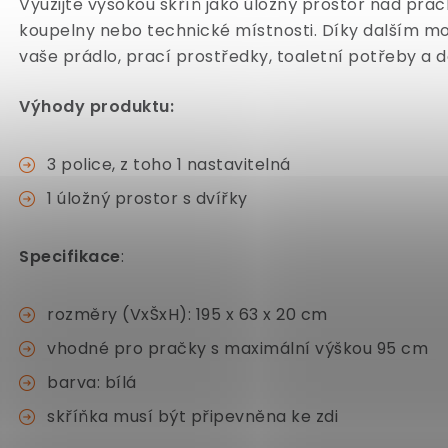
Využijte vysokou skříň jako úložný prostor nad pračk
koupelny nebo technické místnosti. Díky dalším mo
vaše prádlo, prací prostředky, toaletní potřeby a da
Výhody produktu:
3 police, z toho 1 nastavitelná
1 úložný prostor s dvířky
Specifikace
:
rozměry (VxŠxH): 195 x 63 x 20 cm
vhodné pro pračky s maximální výškou 95 cm
barva: bílá
skříňka musí být připevněna ke zdi