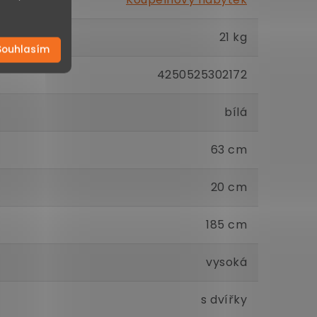
21 kg
Souhlasím
4250525302172
bílá
63 cm
20 cm
185 cm
vysoká
s dvířky