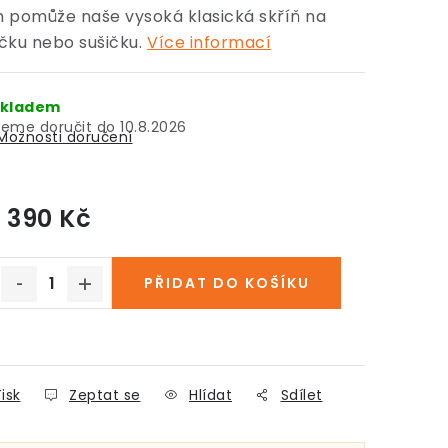
 pomůže naše vysoká klasická skříň na
čku nebo sušičku.
Více informací
kladem
10.8.2026
Možnosti doručení
1 390 Kč
Měrná cena:
PŘIDAT DO KOŠÍKU
isk
Zeptat se
Hlídat
Sdílet