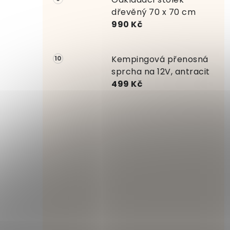
dřevěný 70 x 70 cm
990 Kč
Kempingová přenosná
sprcha na 12V, antracit
499 Kč