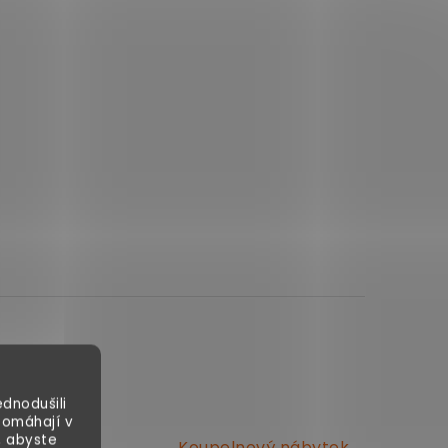
dnodušili
pomáhají v
, abyste
Koupelnový nábytek