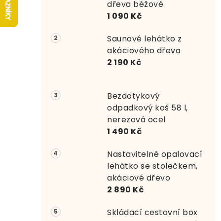
r
dřeva béžové
1 090 Kč
a
Saunové lehátko z
n
akáciového dřeva
n
2 190 Kč
í
Bezdotykový
p
odpadkový koš 58 l,
a
nerezová ocel
1 490 Kč
n
e
Nastavitelné opalovací
lehátko se stolečkem,
l
akáciové dřevo
2 890 Kč
Skládací cestovní box