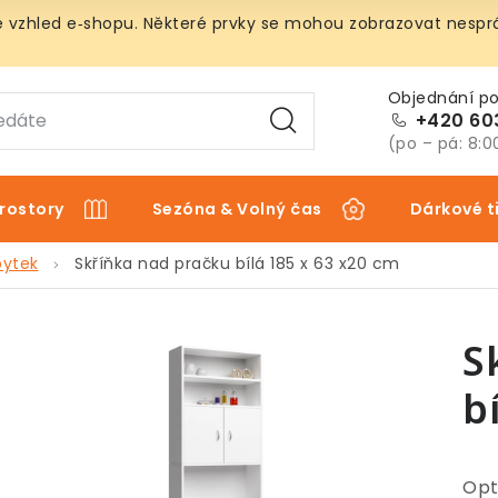
vzhled e‑shopu. Některé prvky se mohou zobrazovat nespráv
+420 60
(po – pá: 8:0
rostory
Sezóna & Volný čas
Dárkové t
bytek
Skříňka nad pračku bílá 185 x 63 x20 cm
S
b
Opt