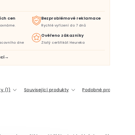
ích cen
Bezproblémové reklamace
orovnáme.
Rychlé vyřízení do 7 dnů
Ověřeno zákazníky
acovního dne
Zlatý certifikát Heureka
cí
y (1)
Související produkty
Podobné produkty