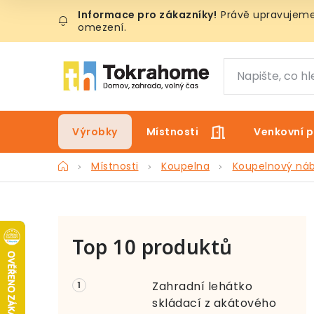
Přejít
Právě upravujeme 
na
omezení.
obsah
Výrobky
Místnosti
Venkovní p
Domů
Místnosti
Koupelna
Koupelnový ná
P
Top 10 produktů
o
s
Zahradní lehátko
t
skládací z akátového