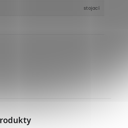
stojací
produkty