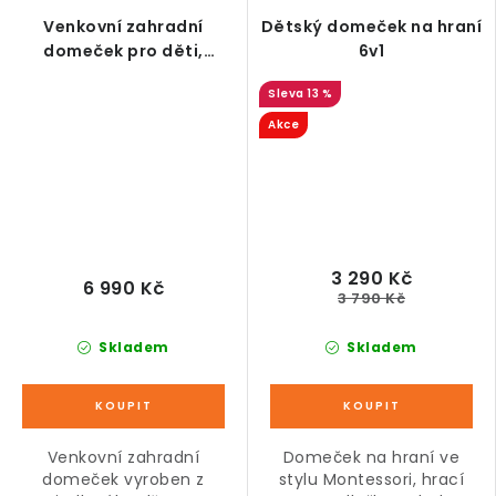
Venkovní zahradní
Dětský domeček na hraní
domeček pro děti,
6v1
jedlové dřevo, 135,5 x 108
13 %
x 122 cm
Akce
3 290 Kč
6 990 Kč
3 790 Kč
Skladem
Skladem
Venkovní zahradní
Domeček na hraní ve
domeček vyroben z
stylu Montessori, hrací