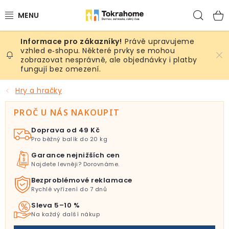
Přejít
Hled
na
obsah
Právě upravujeme
Výrobky
vzhled e‑shopu. Některé prvky se mohou
zobrazovat nesprávně, ale objednávky i platby
fungují bez omezení.
Místnosti
Hry a hračky
Venkovní prostory
PROČ U NÁS NAKOUPIT
Sezóna & Volný čas
Doprava od 49 Kč
Pro běžný balík do 20 kg
Dárkové tipy
Garance nejnižších cen
Najdete levněji? Dorovnáme.
Slevy
Bezproblémové reklamace
Rychlé vyřízení do 7 dnů
Pro mazlíky
Sleva 5–10 %
Na každý další nákup