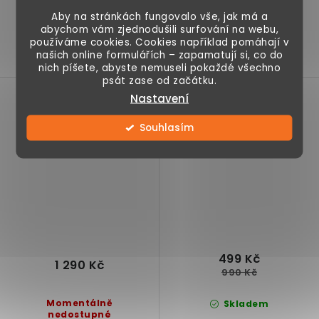
Dětský domeček 2v1,
Dřevěný domeček pro
Aby na stránkách fungovalo vše, jak má a
kuchyňka se sporákem
abychom vám zjednodušili surfování na webu,
panenky, funkční výtah,
používáme cookies. Cookies například pomáhají v
a dřezem, 2 špachtle, 1
otočné schodiště, 10
našich online formulářích – zapamatují si, co do
pánev,...
nábytkových...
nich píšete, abyste nemuseli pokaždé všechno
psát zase od začátku.
Hnízdní / stanová
Skládací domeček pro
Nastavení
houpačka pro děti
kočky šedý
Souhlasím
růžová Ø100 cm, nosnost
Výprodej
150 kg
499 Kč
1 290 Kč
990 Kč
Momentálně
Skladem
nedostupné