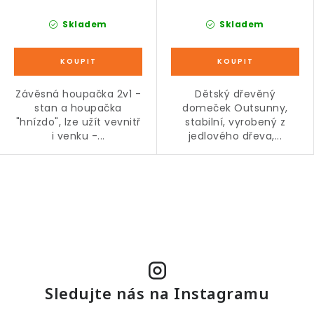
Skladem
Skladem
Závěsná houpačka 2v1 -
Dětský dřevěný
stan a houpačka
domeček Outsunny,
"hnízdo", lze užít vevnitř
stabilní, vyrobený z
i venku -...
jedlového dřeva,...
O
v
l
á
d
a
Sledujte nás na Instagramu
c