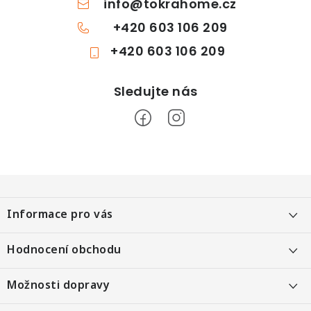
info
@
tokrahome.cz
+420 603 106 209
+420 603 106 209
Z
á
Informace pro vás
p
a
Objednání po telefonu
Hodnocení obchodu
t
Kontakt
í
Heureka 99 %
Možnosti dopravy
Kontaktní formulář
Přímé e-shop 4,9/5