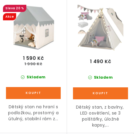
120 x 140 cm
20 %
Akce
1 590 Kč
1 490 Kč
1 990 Kč
Skladem
Skladem
Dětský stan na hraní s
Dětský stan, z bavlny,
podložkou, prostorný a
LED osvětlení, se 3
útulný, stabilní rám z...
polštářky, úložné
kapsy,...