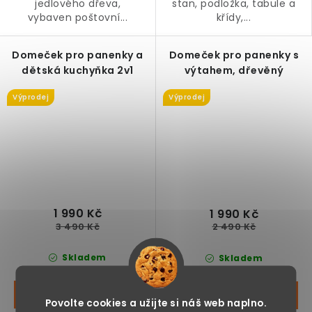
jedlového dřeva,
stan, podložka, tabule a
vybaven poštovní...
křídy,...
Domeček pro panenky a
Domeček pro panenky s
dětská kuchyňka 2v1
výtahem, dřevěný
Výprodej
Výprodej
1 990 Kč
1 990 Kč
3 490 Kč
2 490 Kč
Skladem
Skladem
Povolte cookies a užijte si náš web naplno.