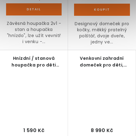
Závěsná houpačka 2v1 -
Designový domeček pro
stan a houpačka
kočky, měkký pratelný
"hnízdo", lze užít vevnitř
polštář, dvoje dveře,
i venku -...
jedny ve...
Hnízdní / stanová
Venkovní zahradní
houpačka pro děti
domeček pro děti,
modrozelená Ø100 cm,
jedlové dřevo, 113 x 94 x
nosnost 150 kg
134,5 cm
1 590 Kč
8 990 Kč