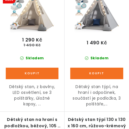
u
d
k
u
t
k
ů
t
ů
1 290 Kč
1 490 Kč
1 490 Kč
Skladem
Skladem
Dětský stan, z bavlny,
Dětský stan týpí, na
LED osvětlení, se 3
hraní i odpočinek,
polštářky, úložné
součástí je podložka, 3
kapsy, ...
polštáře,...
Dětský stan na hraní s
Dětský stan týpí 130 x 130
podložkou, béžový, 105 x
x 160 cm, růžovo-krémový