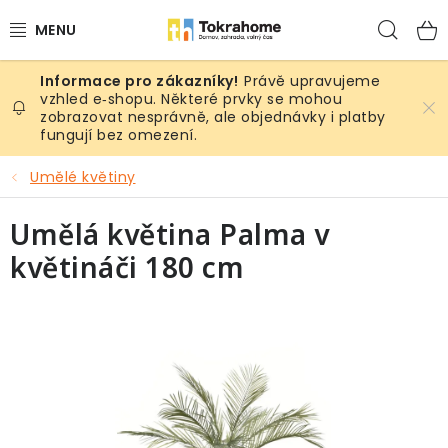
Přejít
Hled
na
obsah
Právě upravujeme
Výrobky
vzhled e‑shopu. Některé prvky se mohou
zobrazovat nesprávně, ale objednávky i platby
fungují bez omezení.
Místnosti
Umělé květiny
Venkovní prostory
Umělá květina Palma v
Sezóna & Volný čas
květináči 180 cm
Dárkové tipy
Slevy
Pro mazlíky