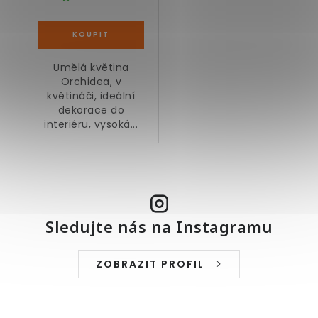
Umělá květina
Orchidea, v
květináči, ideální
dekorace do
interiéru, vysoká...
Sledujte nás na Instagramu
ZOBRAZIT PROFIL