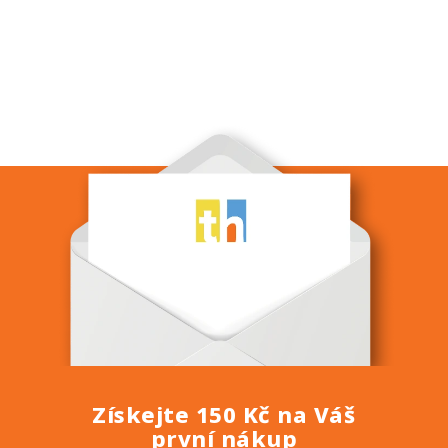
Získejte 150 Kč na Váš
první nákup