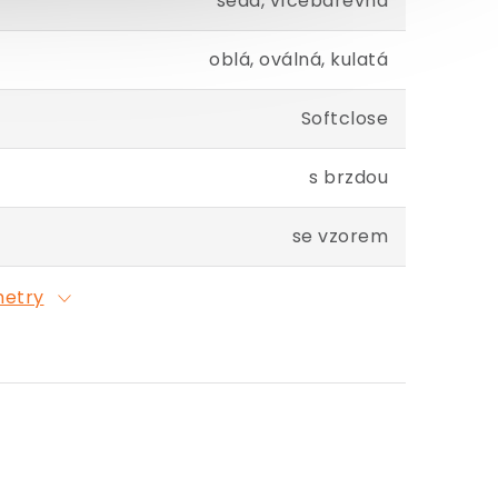
šedá, vícebarevná
oblá, oválná, kulatá
Softclose
s brzdou
se vzorem
metry