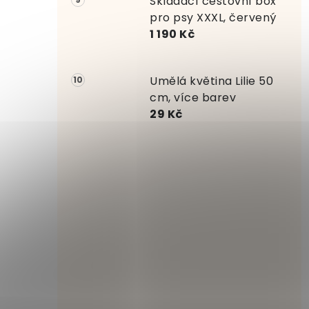
Skládací cestovní box
pro psy XXXL, červený
1 190 Kč
Umělá květina Lilie 50
cm, více barev
29 Kč