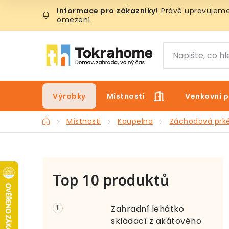
Přejít
Právě upravujeme 
na
omezení.
obsah
Výrobky
Místnosti
Venkovní p
Domů
Místnosti
Koupelna
Záchodová prk
P
Top 10 produktů
o
s
Zahradní lehátko
t
skládací z akátového