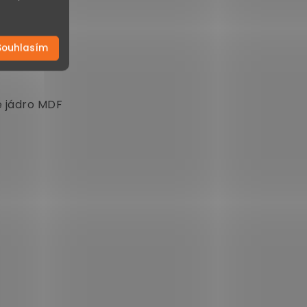
Souhlasím
é jádro MDF