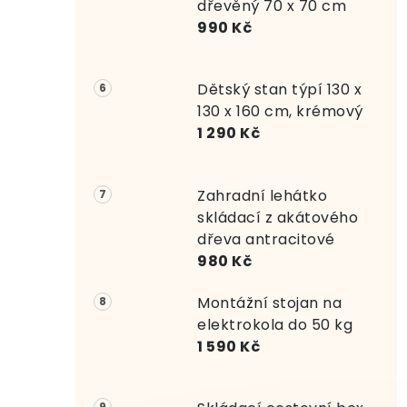
dřevěný 70 x 70 cm
990 Kč
Dětský stan týpí 130 x
130 x 160 cm, krémový
1 290 Kč
Zahradní lehátko
skládací z akátového
dřeva antracitové
980 Kč
Montážní stojan na
elektrokola do 50 kg
1 590 Kč