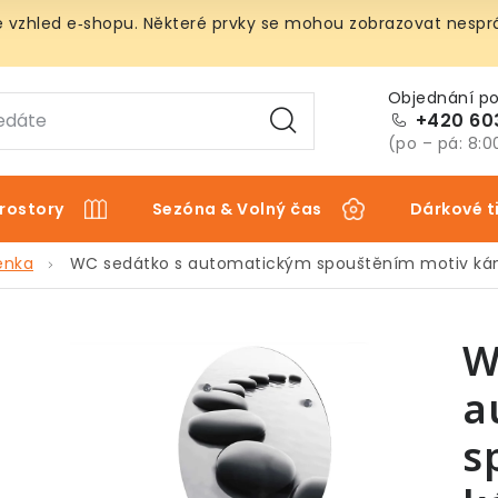
vzhled e‑shopu. Některé prvky se mohou zobrazovat nespráv
+420 60
(po – pá: 8:0
rostory
Sezóna & Volný čas
Dárkové t
énka
WC sedátko s automatickým spouštěním motiv k
W
a
s