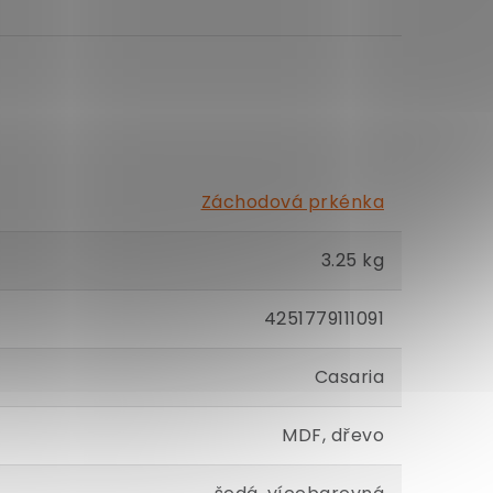
Záchodová prkénka
3.25 kg
4251779111091
Casaria
MDF, dřevo