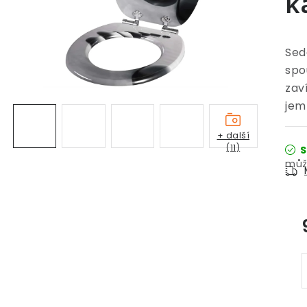
k
Sed
spo
zav
jem
+ další
(11)
S