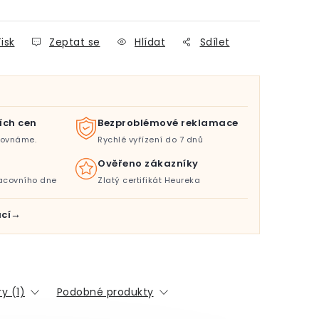
isk
Zeptat se
Hlídat
Sdílet
ích cen
Bezproblémové reklamace
orovnáme.
Rychlé vyřízení do 7 dnů
Ověřeno zákazníky
acovního dne
Zlatý certifikát Heureka
cí
y (1)
Podobné produkty