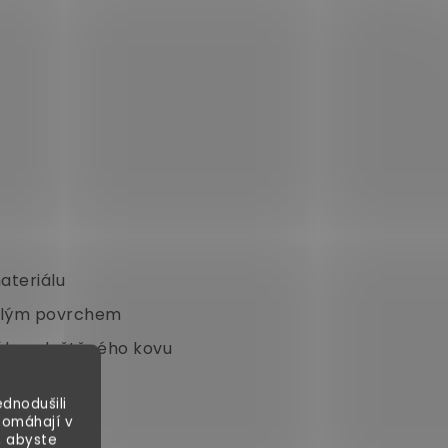
teriálu
sklým povrchem
ého a leštěného kovu
dnodušili
pomáhají v
, abyste