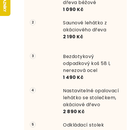
r
dřeva béžové
1 090 Kč
a
Saunové lehátko z
n
akáciového dřeva
n
2 190 Kč
í
Bezdotykový
p
odpadkový koš 58 l,
a
nerezová ocel
1 490 Kč
n
e
Nastavitelné opalovací
lehátko se stolečkem,
l
akáciové dřevo
2 890 Kč
Odkládací stolek