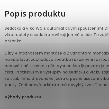
Popis produktu
Sedátko a víko WC s automatickým spouštěním! Dí
víko toalety a sedátko zavírají jemně a tiše. To zaj
prkénka.
Díky 4 možnostem montáže a 2 variantám montáže 
nainstalovat záchodová sedátka i s různými rozte
nemusí tlačit tam a zpět. Vysoce lesklý povrch je h
čistí. Protiskluzové výstupky na sedátku a víčku zajiš
ze stabilního dřevěného jádra a pevné usazení víka k
panty. Záchodové prkénko má obvyklý tvar O a hod
Výhody produktu: