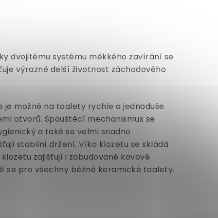
ky dvojitému systému měkkého zavírání se
išťuje výrazně delší životnost záchodového
je možné na toalety rychle a jednoduše
čemi otvorů. Spouštěcí mechanismus se
ygienický a také se velmi snadno
ťují stabilní držení. Víko klozetu se skládá
lozetu zajišťují i ​​zabudované kovové
í se pro všechny běžné keramické toalety.