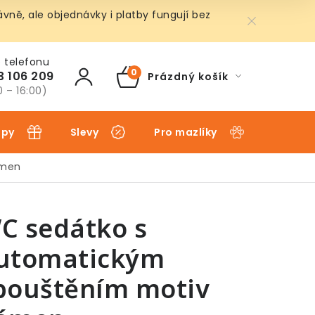
ně, ale objednávky i platby fungují bez
3 106 209
Prázdný košík
NÁKUPNÍ
0 – 16:00)
KOŠÍK
ipy
Slevy
Pro mazlíky
Pro dět
ámen
C sedátko s
utomatickým
pouštěním motiv