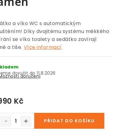
ámen
átko a víko WC s automatickým
uštěním! Díky dvojitému systému měkkého
írání se víko toalety a sedátko zavírají
ně a tiše.
Více informací
kladem
11.8.2026
Možnosti doručení
990 Kč
Měrná cena:
PŘIDAT DO KOŠÍKU