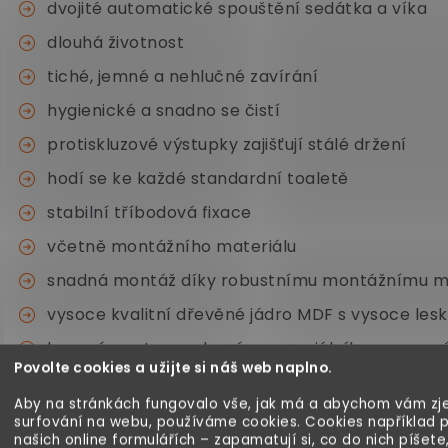
dvojité automatické spouštění sedátka a víka
dlouhá životnost
tiché, jemné a nehlučné zavírání
hygienické a snadno se čistí
protiskluzové výstupky zajišťují stálé držení
hodí se ke každé standardní toaletě
stabilní tříbodová fixace
včetně montážního materiálu
snadná montáž díky robustnímu montážnímu ma
vysoce kvalitní dřevěné jádro MDF s vysoce le
kovové panty vyrobené ze speciálního nerezov
Povolte cookies a užijte si náš web naplno.
moderní motivy pro moderní koupelny
Aby na stránkách fungovalo vše, jak má a abychom vám zje
surfování na webu, používáme cookies. Cookies například 
Technické specifikace:
našich online formulářích – zapamatují si, co do nich píšete