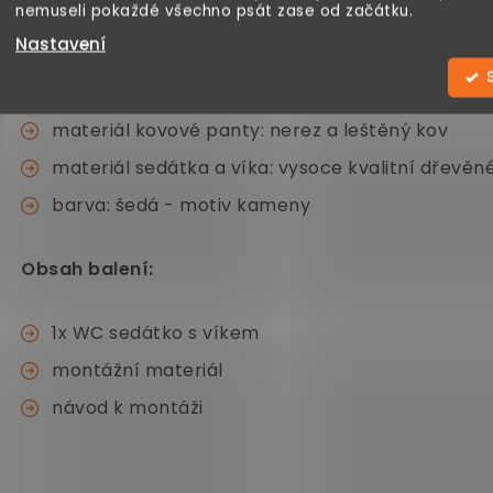
nemuseli pokaždé všechno psát zase od začátku.
Nastavení
rozměry: 45,7 x 38 cm (h x š)
nastavitelná rozteč upevnění: 10,5 - 21 cm
materiál kovové panty: nerez a leštěný kov
materiál sedátka a víka: vysoce kvalitní dřevěn
barva: šedá - motiv kameny
Obsah balení:
1x WC sedátko s víkem
montážní materiál
návod k montáži