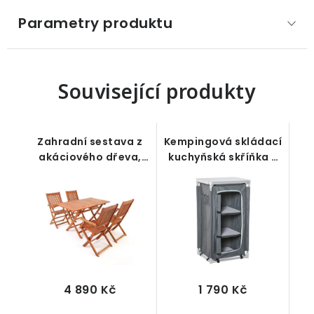
Parametry produktu
Související produkty
Zahradní sestava z
Kempingová skládací
akáciového dřeva,
kuchyňská skříňka s
stůl a 4x židle
pracovní deskou, 3
police, šedá, 60 x 50
x 104,5 cm
4 890 Kč
1 790 Kč