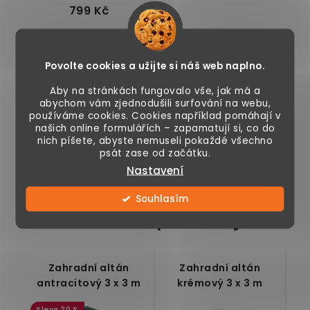
799 Kč
Momentálně
nedostupné
Povolte cookies a užijte si náš web naplno.
Aby na stránkách fungovalo vše, jak má a
abychom vám zjednodušili surfování na webu,
používáme cookies. Cookies například pomáhají v
Solární osvětlení, 2
našich online formulářích – zapamatují si, co do
kusy, závěsné i k
nich píšete, abyste nemuseli pokaždé všechno
postavení, ratanový
psát zase od začátku.
design, venkovní,...
Nastavení
Souhlasím
Podobné produkty
Zahradní altán
Zahradní altán
antracitový 3 x 3 m
krémový 3 x 3 m
20 %