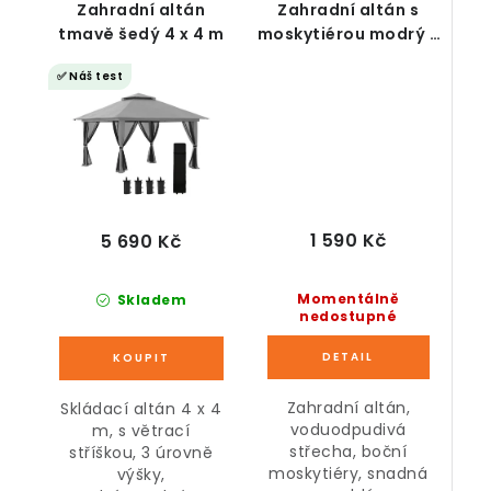
Zahradní altán
Zahradní altán s
tmavě šedý 4 x 4 m
moskytiérou modrý 3
x 3 m
✅ Náš test
1 590 Kč
5 690 Kč
Momentálně
Skladem
nedostupné
Zahradní altán,
Skládací altán 4 x 4
voduodpudivá
m, s větrací
střecha, boční
stříškou, 3 úrovně
moskytiéry, snadná
výšky,