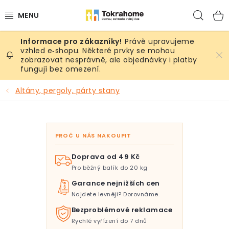
Přejít
Hled
na
obsah
Právě upravujeme
Výrobky
vzhled e‑shopu. Některé prvky se mohou
zobrazovat nesprávně, ale objednávky i platby
fungují bez omezení.
Místnosti
Altány, pergoly, párty stany
Venkovní prostory
Sezóna & Volný čas
PROČ U NÁS NAKOUPIT
Dárkové tipy
Doprava od 49 Kč
Pro běžný balík do 20 kg
Slevy
Garance nejnižších cen
Najdete levněji? Dorovnáme.
Pro mazlíky
Bezproblémové reklamace
Rychlé vyřízení do 7 dnů