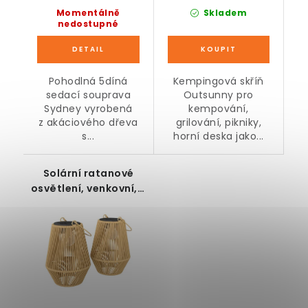
Momentálně
Skladem
nedostupné
Pohodlná 5díná
Kempingová skříň
sedací souprava
Outsunny pro
Sydney vyrobená
kempování,
z akáciového dřeva
grilování, pikniky,
s...
horní deska jako...
Solární ratanové
osvětlení, venkovní, 2
ks