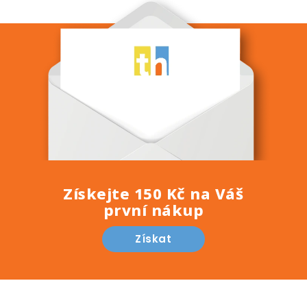
Získejte 150 Kč na Váš
první nákup
Získat