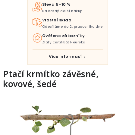
Pro děti
Sleva 5–10 %
Na každý další nákup
Testovací laboratoř
Vlastní sklad
Odesíláme do 2. pracovního dne
Blog o bydlení a zahradě
Ověřeno zákazníky
Zlatý certifikát Heureka
Vydělávejte s námi
Více informací
Kontakt
Ptačí krmítko závěsné,
kovové, šedé