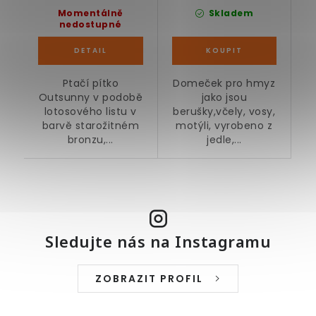
Momentálně
Skladem
nedostupné
Ptačí pítko
Domeček pro hmyz
Outsunny v podobě
jako jsou
lotosového listu v
berušky,včely, vosy,
barvě starožitném
motýli, vyrobeno z
bronzu,...
jedle,...
Sledujte nás na Instagramu
ZOBRAZIT PROFIL