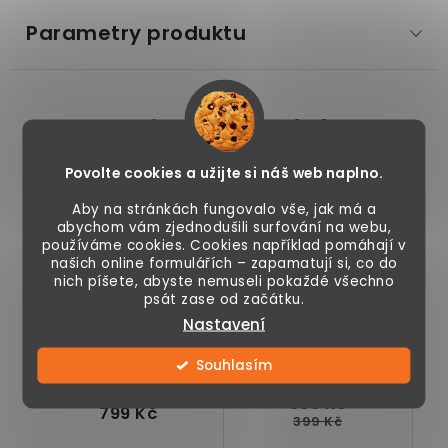
Parametry produktu
Související produkty
Povolte cookies a užijte si náš web naplno.
Ptačí koupel / pítko
Hmyzí hotel vel. S
Aby na stránkách fungovalo vše, jak má a
ve tvaru lotosového
abychom vám zjednodušili surfování na webu,
používáme cookies. Cookies například pomáhají v
listu, bronz, výška 54
našich online formulářích – zapamatují si, co do
15 %
cm
nich píšete, abyste nemuseli pokaždé všechno
Akce
psát zase od začátku.
Nastavení
Souhlasím
339 Kč
799 Kč
399 Kč