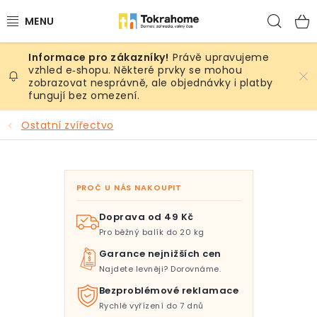
Přejít
Hled
na
obsah
Právě upravujeme
Výrobky
vzhled e‑shopu. Některé prvky se mohou
zobrazovat nesprávně, ale objednávky i platby
fungují bez omezení.
Místnosti
Ostatní zvířectvo
Venkovní prostory
Sezóna & Volný čas
PROČ U NÁS NAKOUPIT
Dárkové tipy
Doprava od 49 Kč
Pro běžný balík do 20 kg
Slevy
Garance nejnižších cen
Najdete levněji? Dorovnáme.
Pro mazlíky
Bezproblémové reklamace
Rychlé vyřízení do 7 dnů