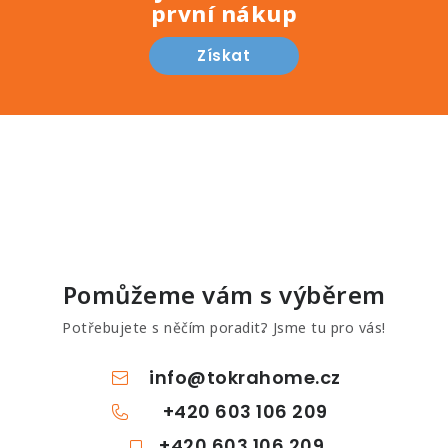
první nákup
Získat
Pomůžeme vám s výběrem
Potřebujete s něčím poradit? Jsme tu pro vás!
info
@
tokrahome.cz
+420 603 106 209
+420 603 106 209