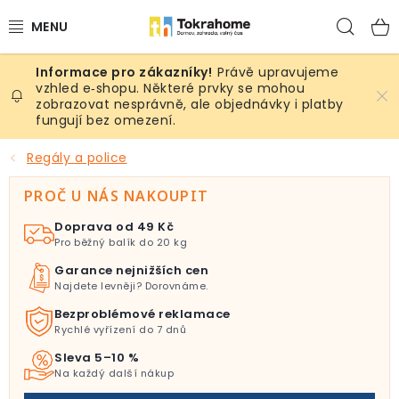
Přejít
Hled
na
obsah
Právě upravujeme
Výrobky
vzhled e‑shopu. Některé prvky se mohou
zobrazovat nesprávně, ale objednávky i platby
fungují bez omezení.
Místnosti
Regály a police
Venkovní prostory
PROČ U NÁS NAKOUPIT
Sezóna & Volný čas
Doprava od 49 Kč
Pro běžný balík do 20 kg
Dárkové tipy
Garance nejnižších cen
Najdete levněji? Dorovnáme.
Slevy
Bezproblémové reklamace
Rychlé vyřízení do 7 dnů
Pro mazlíky
Sleva 5–10 %
Na každý další nákup