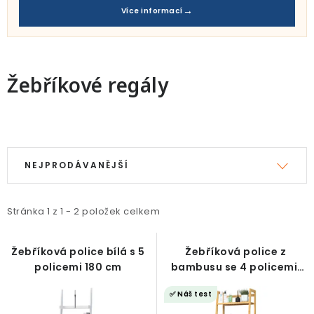
Pro děti
Více informací
Testovací laboratoř
Blog o bydlení a zahradě
Žebříkové regály
Vydělávejte s námi
V
Ř
Kontakt
ý
a
NEJPRODÁVANĚJŠÍ
p
z
i
e
Stránka
1
z
1
-
2
položek celkem
s
n
p
í
Žebříková police bílá s 5
Žebříková police z
r
p
policemi 180 cm
bambusu se 4 policemi,
o
r
123 cm
✅ Náš test
d
o