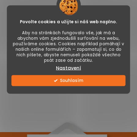
O
v
l
á
Povolte cookies a užijte si náš web naplno.
d
Aby na stránkách fungovalo vše, jak má a
a
abychom vám zjednodušili surfování na webu,
Sledujte nás na Instagramu
c
používáme cookies. Cookies například pomáhají v
našich online formulářích – zapamatují si, co do
í
nich píšete, abyste nemuseli pokaždé všechno
ZOBRAZIT PROFIL
p
psát zase od začátku.
r
Nastavení
v
Souhlasím
k
y
v
ý
p
i
s