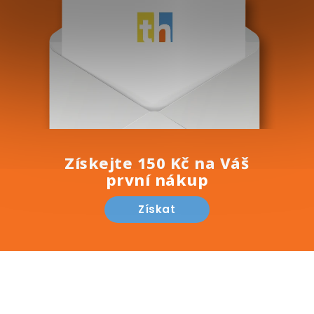
u
Získejte 150 Kč na Váš
první nákup
Získat