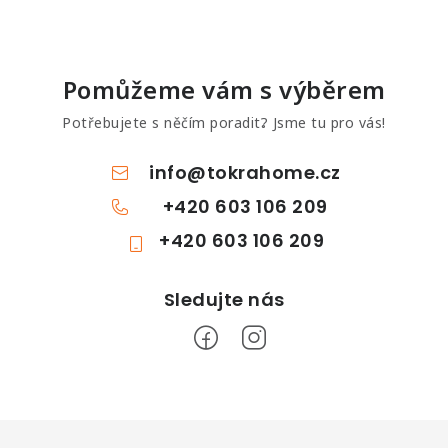
Pomůžeme vám s výběrem
Potřebujete s něčím poradit? Jsme tu pro vás!
info
@
tokrahome.cz
+420 603 106 209
+420 603 106 209
Z