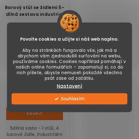
Barový stůl se židlemi 5-
dílná sestava industrial
Povolte cookies a užijte si náš web naplno.
Aby na stránkách fungovalo vše, jak má a
abychom vám zjednodušili surfování na webu,
používáme cookies. Cookies například pomáhají v
našich online formulářích – zapamatují si, co do
nich píšete, abyste nemuseli pokaždé všechno
psát zase od začátku.
6 990 Kč
Nastavení
Skladem
Souhlasím
5dílná sada - 1 stůl, 4
barové židle, industriální