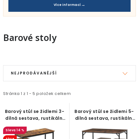
Pro děti
Více informací
Testovací laboratoř
Blog o bydlení a zahradě
Barové stoly
Vydělávejte s námi
V
Ř
Kontakt
ý
a
NEJPRODÁVANĚJŠÍ
p
z
i
e
Stránka
1
z
1
-
5
položek celkem
s
n
p
í
Barový stůl se židlemi 3-
Barový stůl se židlemi 5-
r
p
dílná sestava, rustikální
dílná sestava, rustikální
o
r
hnědo-černá
hnědo-černá
14 %
d
o
Akce