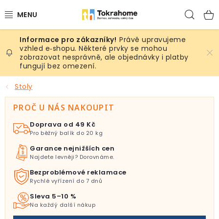
Přejít
Hled
na
obsah
Právě upravujeme
Výrobky
vzhled e‑shopu. Některé prvky se mohou
zobrazovat nesprávně, ale objednávky i platby
fungují bez omezení.
Místnosti
Stoly
Venkovní prostory
PROČ U NÁS NAKOUPIT
Sezóna & Volný čas
Doprava od 49 Kč
Pro běžný balík do 20 kg
Dárkové tipy
Garance nejnižších cen
Najdete levněji? Dorovnáme.
Slevy
Bezproblémové reklamace
Rychlé vyřízení do 7 dnů
Pro mazlíky
Sleva 5–10 %
Na každý další nákup