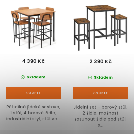
hnědo-černá
4 390 Kč
2 390 Kč
Skladem
Skladem
Pětidílná jídelní sestava,
Jídelní set - barový stůl,
1 stůl, 4 barové židle,
2 židle, možnost
industriální styl, stůl ve...
zasunout židle pod stůl,
s...