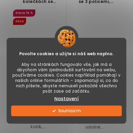
kolečkách se
se 3 policemi,
zásuvkou a policí,
rustikální hnědá, 110 x
15 %
černý, 61 x 32,6 x 58,5
42,5 x 88 cm
cm
Akce
Povolte cookies a užijte si náš web naplno.
1 090 Kč
2 690 Kč
1 290 Kč
Aby na stránkách fungovalo vše, jak má a
abychom vám zjednodušili surfování na webu,
Skladem
Momentálně
používáme cookies. Cookies například pomáhají v
nedostupné
našich online formulářích – zapamatují si, co do
nich píšete, abyste nemuseli pokaždé všechno
psát zase od začátku.
Nastavení
Víceúčelový vozík
Kuchyňský příborník
od HOMCOM, s
s policí, se třemi
Souhlasím
policí, zásuvkou, 3
přihrádkami,
boční háčky, malý
ocelové rámy, z
košík,...
odolné...