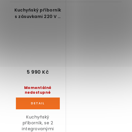
Kuchyňský příborník
s zásuvkami 220 V a
USB porty, 128 x 40 x
120 cm
5 990 Kč
Momentálně
nedostupné
Kuchyňský
příborník, se 2
integrovanými