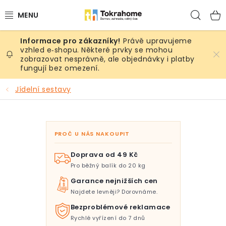
Přejít
Hled
na
obsah
Právě upravujeme
Výrobky
vzhled e‑shopu. Některé prvky se mohou
zobrazovat nesprávně, ale objednávky i platby
fungují bez omezení.
Místnosti
Jídelní sestavy
Venkovní prostory
Sezóna & Volný čas
PROČ U NÁS NAKOUPIT
Dárkové tipy
Doprava od 49 Kč
Pro běžný balík do 20 kg
Slevy
Garance nejnižších cen
Najdete levněji? Dorovnáme.
Pro mazlíky
Bezproblémové reklamace
Rychlé vyřízení do 7 dnů