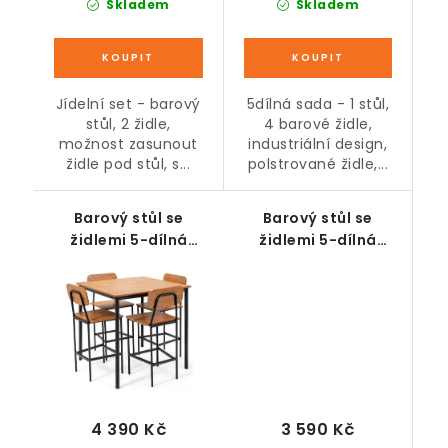
Skladem
Skladem
Jídelní set - barový
5dílná sada - 1 stůl,
stůl, 2 židle,
4 barové židle,
možnost zasunout
industriální design,
židle pod stůl, s...
polstrované židle,...
Barový stůl se
Barový stůl se
židlemi 5-dílná
židlemi 5-dílná
sestava, hnědá
sestava, rustikální
hnědo-černá
3 590 Kč
4 390 Kč