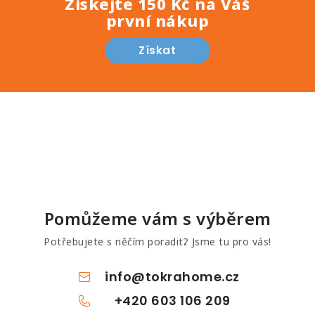
Získejte 150 Kč na Váš
první nákup
Získat
Pomůžeme vám s výběrem
Potřebujete s něčím poradit? Jsme tu pro vás!
info
@
tokrahome.cz
+420 603 106 209