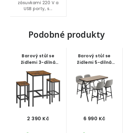
zásuvkami 220 V a
USB porty, s...
Podobné produkty
Barový stůl se
Barový stůl se
židlemi 3-dílná
židlemi 5-dílná
sestava, rustikální
sestava industrial
hnědo-černá
2 390 Kč
6 990 Kč