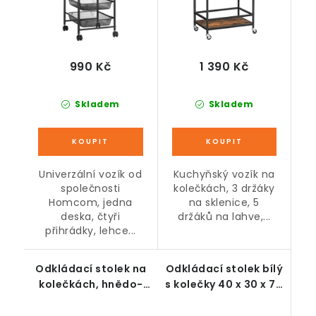
990 Kč
1 390 Kč
Skladem
Skladem
Univerzální vozík od
Kuchyňský vozík na
společnosti
kolečkách, 3 držáky
Homcom, jedna
na sklenice, 5
deska, čtyři
držáků na lahve,...
přihrádky, lehce...
Odkládací stolek na
Odkládací stolek bílý
kolečkách, hnědo-
s kolečky 40 x 30 x 70
černý
cm