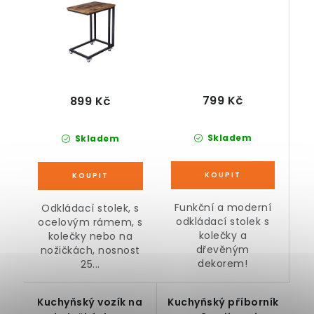
799 Kč
899 Kč
Skladem
Skladem
Funkční a moderní
Odkládací stolek, s
odkládací stolek s
ocelovým rámem, s
kolečky a
kolečky nebo na
dřevěným
nožičkách, nosnost
dekorem!
25...
Kuchyňský vozík na
Kuchyňský příborník