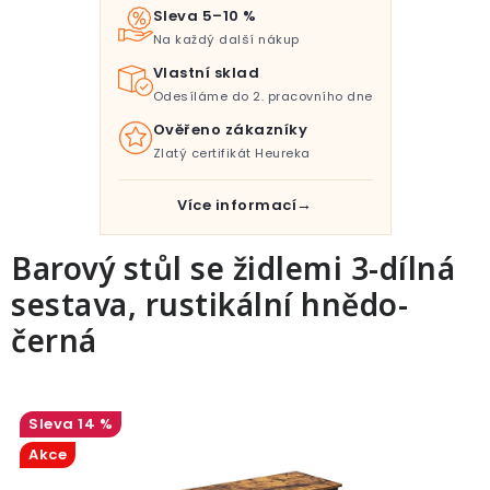
Pro děti
Sleva 5–10 %
Na každý další nákup
Testovací laboratoř
Vlastní sklad
Odesíláme do 2. pracovního dne
Blog o bydlení a zahradě
Ověřeno zákazníky
Zlatý certifikát Heureka
Vydělávejte s námi
Více informací
Kontakt
Barový stůl se židlemi 3-dílná
sestava, rustikální hnědo-
černá
14 %
Akce