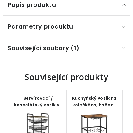
Popis produktu
Parametry produktu
Související soubory (1)
Související produkty
Servírovací /
Kuchyňský vozík na
kancelářský vozík se
kolečkách, hnědo-
4mi přihrádkami a
černý, 60 x 40 x 75
deskou, černý 41,5 x
cm
31 x 66 cm