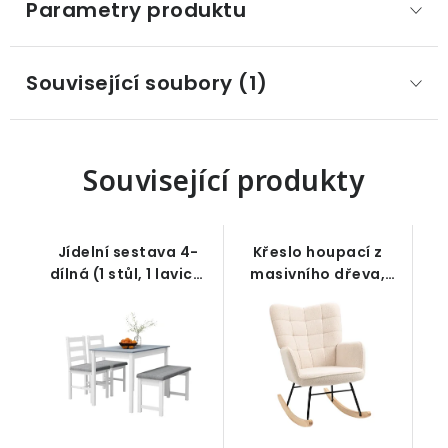
Parametry produktu
Související soubory (1)
Související produkty
Jídelní sestava 4-
Křeslo houpací z
dílná (1 stůl, 1 lavice,
masivního dřeva,
2 židle), šedo-bílá
krémově bílé