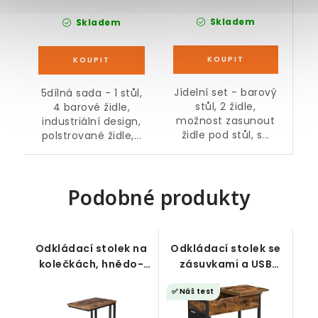
Skladem
Skladem
Jídelní set - barový
5dílná sada - 1 stůl,
stůl, 2 židle,
4 barové židle,
možnost zasunout
industriální design,
židle pod stůl, s...
polstrované židle,...
Podobné produkty
Odkládací stolek na
Odkládací stolek se
kolečkách, hnědo-
zásuvkami a USB
černý
porty, rustikální
✅ Náš test
hnědá