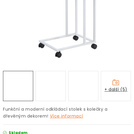
Pro děti
Testovací laboratoř
Blog o bydlení a zahradě
Vydělávejte s námi
Kontakt
+ další (5)
Funkční a moderní odkládací stolek s kolečky a
dřevěným dekorem!
Více informací
Skladem