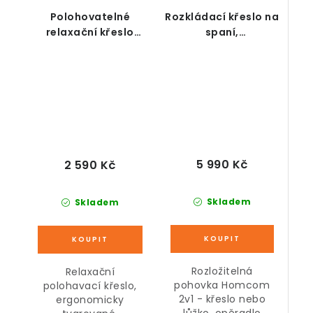
Polohovatelné
Rozkládací křeslo na
relaxační křeslo
spaní,
černé
polohovatelné, šedé
5 990 Kč
2 590 Kč
Skladem
Skladem
Rozložitelná
Relaxační
pohovka Homcom
polohavací křeslo,
2v1 - křeslo nebo
ergonomicky
lůžko, opěradlo