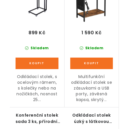
899 Kč
1 590 Kč
Skladem
Skladem
Odkládací stolek, s
Multifunkční
ocelovým rámem,
odkládací stolek se
s kolečky nebo na
zásuvkami a USB
nožičkách, nosnost
porty, závěsná
25...
kapsa, skrytý...
Konferenční stolek
Odkládací stolek
sada 3 ks, přírodní,
úzký s látkovou
černé nohy
taškou, hnědočerný,