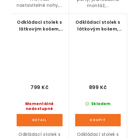
nastavitelné nohy,...
montáž,...
Odkládací stolek s
Odkládací stolek s
látkovým košem,
látkovým košem,
černo-modrý
šedo-bílý
799 Kč
899 Kč
Momentálně
Skladem
nedostupné
Odkládací stolek s
Odkládací stolek s