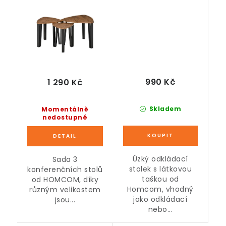
49 x 19 x 55 cm
990 Kč
1 290 Kč
Skladem
Momentálně
nedostupné
Úzký odkládací
Sada 3
stolek s látkovou
konferenčních stolů
taškou od
od HOMCOM, díky
Homcom, vhodný
různým velikostem
jako odkládací
jsou...
nebo...