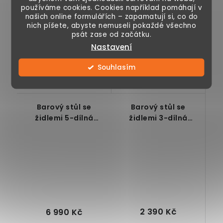
používáme cookies. Cookies například pomáhají v
našich online formulářích – zapamatují si, co do
nich píšete, abyste nemuseli pokaždé všechno
Designová
Designová
psát zase od začátku.
pohovka, pro 2
pohovka, pro 2
Nastavení
osoby, velmi
osoby, velmi
stabilní, měkké
stabilní, měkké
Souhlasím
polstrování,
polstrování,
snadno...
snadno...
Barový stůl se
Barový stůl se
židlemi 5-dílná
židlemi 3-dílná
sestava industrial
sestava, rustikální
hnědo-černá
2 390 Kč
6 990 Kč