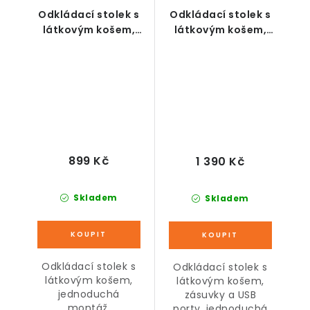
Odkládací stolek s
Odkládací stolek s
látkovým košem,
látkovým košem,
bílo-béžový
zásuvkami a USB
porty, černo-šedý
899 Kč
1 390 Kč
Skladem
Skladem
Odkládací stolek s
Odkládací stolek s
látkovým košem,
látkovým košem,
jednoduchá
zásuvky a USB
montáž,
porty, jednoduchá