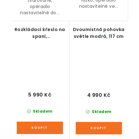
tvarované,
nastavitelné ve...
opěradlo
nastavitelné do...
Rozkládací křeslo na
Dvoumístná pohovka
spaní,
světle modrá, 117 cm
polohovatelné,
krémové
5 990 Kč
4 990 Kč
Skladem
Skladem