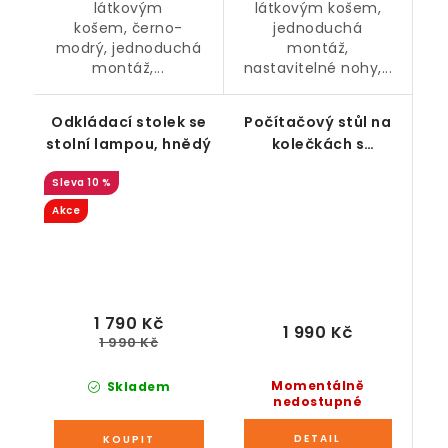
látkovým
látkovým košem,
košem, černo-
jednoduchá
modrý, jednoduchá
montáž,
montáž,...
nastavitelné nohy,...
Odkládací stolek se
Počítačový stůl na
stolní lampou, hnědý
kolečkách s
vysouvací deskou,
10 %
hnědý
Akce
1 790 Kč
1 990 Kč
1 990 Kč
Momentálně
Skladem
nedostupné