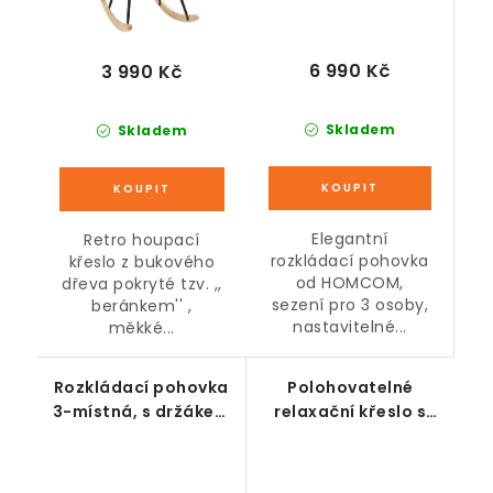
6 990 Kč
3 990 Kč
Skladem
Skladem
Elegantní
Retro houpací
rozkládací pohovka
křeslo z bukového
od HOMCOM,
dřeva pokryté tzv. ,,
sezení pro 3 osoby,
beránkem'' ,
nastavitelné...
měkké...
Rozkládací pohovka
Polohovatelné
3-místná, s držákem
relaxační křeslo s
nápojů,
podnožkou, včetně
polohovatelná,
polštářů, šedé, 68 x
béžová, 181 x 77 x 78
91,5 x 88 cm