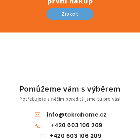
první nákup
Získat
Pomůžeme vám s výběrem
Potřebujete s něčím poradit? Jsme tu pro vás!
info
@
tokrahome.cz
+420 603 106 209
+420 603 106 209