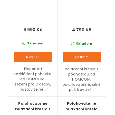
cm
6 990 Kč
4 790 Kč
Skladem
Skladem
Elegantní
Relaxační křeslo s
rozkládací pohovka
podnožkou od
od HOMCOM,
HOMCOM,
sezení pro 3 osoby,
polohovatelné, silně
nastavitelné...
polstrované...
Polohovatelné
Polohovatelné
relaxační křeslo s
relaxační křeslo
podnožkou, včetně
krémové