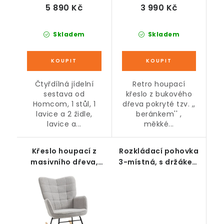
5 890 Kč
3 990 Kč
Skladem
Skladem
Čtyřdílná jídelní
Retro houpací
sestava od
křeslo z bukového
Homcom, 1 stůl, 1
dřeva pokryté tzv. ,,
lavice a 2 židle,
beránkem'' ,
lavice a...
měkké...
Křeslo houpací z
Rozkládací pohovka
masivního dřeva,
3-místná, s držákem
šedé
nápojů,
polohovatelná, šedá,
181 x 77 x 78 cm