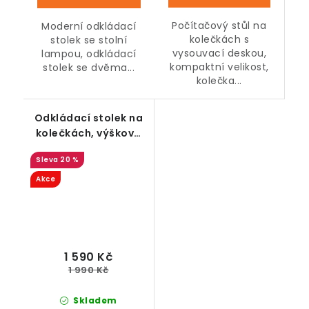
Počítačový stůl na
Moderní odkládací
kolečkách s
stolek se stolní
vysouvací deskou,
lampou, odkládací
kompaktní velikost,
stolek se dvěma...
kolečka...
Odkládací stolek na
kolečkách, výškově
nastavitelný, hnědo-
20 %
černý
Akce
1 590 Kč
1 990 Kč
Skladem