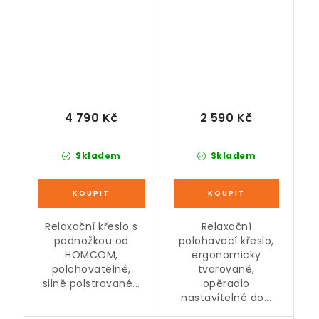
polštářů, růžové, 68
x 91,5 x 88 cm
4 790 Kč
2 590 Kč
Skladem
Skladem
Relaxační křeslo s
Relaxační
podnožkou od
polohavací křeslo,
HOMCOM,
ergonomicky
polohovatelné,
tvarované,
silně polstrované...
opěradlo
nastavitelné do...