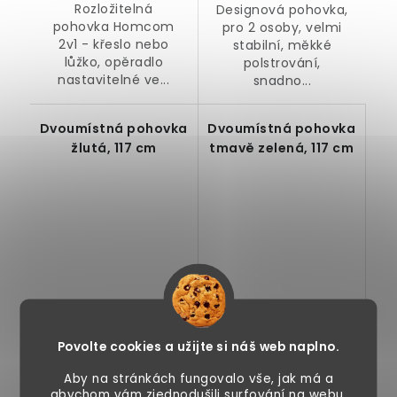
Rozložitelná
Designová pohovka,
pohovka Homcom
pro 2 osoby, velmi
2v1 - křeslo nebo
stabilní, měkké
lůžko, opěradlo
polstrování,
nastavitelné ve...
snadno...
Dvoumístná pohovka
Dvoumístná pohovka
žlutá, 117 cm
tmavě zelená, 117 cm
4 490 Kč
4 490 Kč
Povolte cookies a užijte si náš web naplno.
Skladem
Skladem
Aby na stránkách fungovalo vše, jak má a
abychom vám zjednodušili surfování na webu,