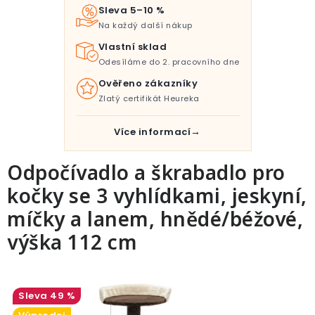
Pro děti
Sleva 5–10 %
Na každý další nákup
Testovací laboratoř
Vlastní sklad
Odesíláme do 2. pracovního dne
Blog o bydlení a zahradě
Ověřeno zákazníky
Zlatý certifikát Heureka
Vydělávejte s námi
Více informací
Kontakt
Odpočívadlo a škrabadlo pro
kočky se 3 vyhlídkami, jeskyní,
míčky a lanem, hnědé/béžové,
výška 112 cm
49 %