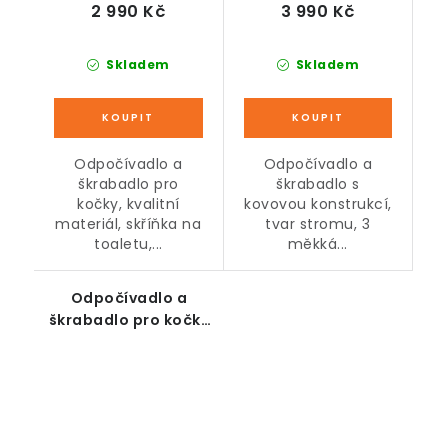
2 990 Kč
3 990 Kč
Skladem
Skladem
Odpočívadlo a
Odpočívadlo a
škrabadlo pro
škrabadlo s
kočky, kvalitní
kovovou konstrukcí,
materiál, skříňka na
tvar stromu, 3
toaletu,...
měkká...
Odpočívadlo a
škrabadlo pro kočky
s houpačkou, bílé,
výška 66 cm