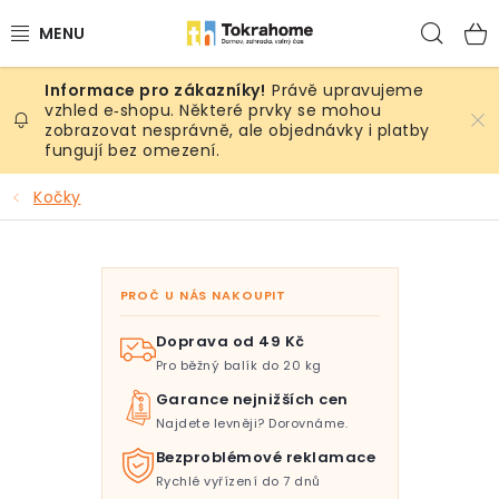
Přejít
Hled
na
obsah
Právě upravujeme
Výrobky
vzhled e‑shopu. Některé prvky se mohou
zobrazovat nesprávně, ale objednávky i platby
fungují bez omezení.
Místnosti
Kočky
Venkovní prostory
Sezóna & Volný čas
PROČ U NÁS NAKOUPIT
Dárkové tipy
Doprava od 49 Kč
Pro běžný balík do 20 kg
Slevy
Garance nejnižších cen
Najdete levněji? Dorovnáme.
Pro mazlíky
Bezproblémové reklamace
Rychlé vyřízení do 7 dnů