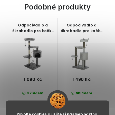
Podobné produkty
Odpočívadlo a
Odpočívadlo a
škrabadlo pro kočky
škrabadlo pro kočky
se 3 vyhlídkami,
s jeskyní a
jeskyní, míčky a
vyhlídkami, světle
lanem, šedé, výška
šedé, výška 113 cm
112 cm
1 090 Kč
1 490 Kč
Skladem
Skladem
Povolte cookies a užijte si náš web naplno.