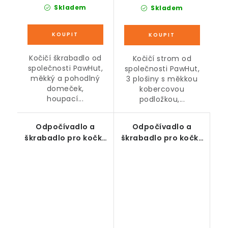
Skladem
Skladem
Kočičí škrabadlo od
Kočičí strom od
společnosti PawHut,
společnosti PawHut,
měkký a pohodlný
3 plošiny s měkkou
domeček,
kobercovou
houpací...
podložkou,...
Odpočívadlo a
Odpočívadlo a
škrabadlo pro kočky
škrabadlo pro kočky
se skříňkou na
ve tvaru stromu,
toaletu, výška 140
šedé, výška 178 cm
cm