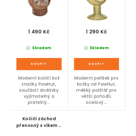
1 490 Kč
1 290 Kč
Skladem
Skladem
Moderní kočičí koš
Moderní pelíšek pro
značky PawHut,
kočky od PawHut,
součástí dodávky
měkký polštář pro
vyjímatelný a
větší pohodlí,
pratelný...
ocelový...
Kočičí záchod
přenosný s víkem a
lopatkou, bílý