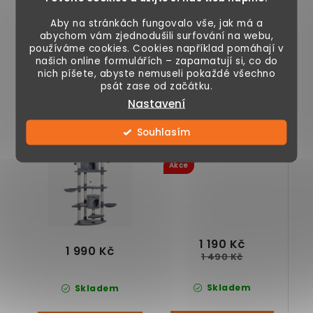
Škrabadlo pro kočky
Kočičí strom
Aby na stránkách fungovalo vše, jak má a
se 3 vyhlídkovými
PawHut, tři
abychom vám zjednodušili surfování na webu,
body zabaví Vaši
pohodlná lůžka,
používáme cookies. Cookies například pomáhají v
kočičku po celý
jeskyně, plošina pro
našich online formulářích – zapamatují si, co do
den.
skákání, tři...
nich píšete, abyste nemuseli pokaždé všechno
psát zase od začátku.
Nastavení
Odpočívadlo a
Odpočívadlo a
škrabadlo pro kočky
škrabadlo pro kočky
Souhlasím
s jeskyněmi a
s jeskyní, hamakou a
20 %
vyhlídkami, světle
vyhlídkami, plyšově-
šedé, výška 200 cm
žluté, výška 130 cm
Akce
1 190 Kč
1 990 Kč
1 490 Kč
Skladem
Skladem