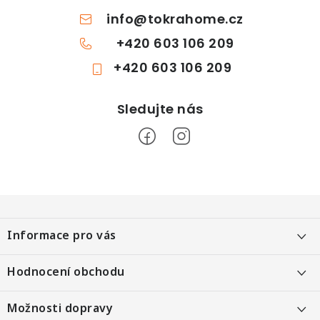
info
@
tokrahome.cz
+420 603 106 209
+420 603 106 209
Z
á
Informace pro vás
p
a
Objednání po telefonu
Hodnocení obchodu
t
Kontakt
í
Heureka 99 %
Možnosti dopravy
Kontaktní formulář