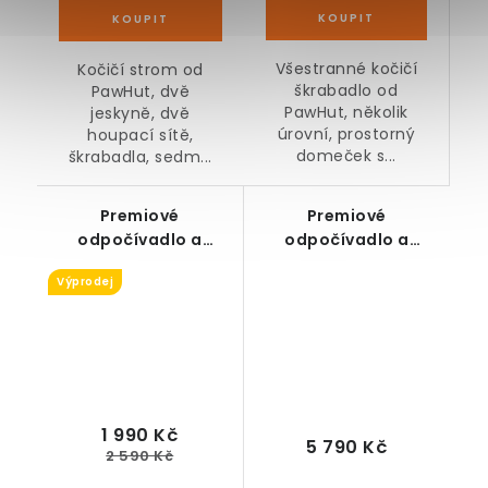
Všestranné kočičí
Kočičí strom od
škrabadlo od
PawHut, dvě
PawHut, několik
jeskyně, dvě
úrovní, prostorný
houpací sítě,
domeček s...
škrabadla, sedm...
Premiové
Premiové
odpočívadlo a
odpočívadlo a
škrabadlo pro kočky
škrabadlo pro kočky
Výprodej
s jeskyní, hamakou a
s balančním kolem,
vyhlídkami, šedo-
jeskyní a vyhlídkami,
bílé, výška 155 cm
přírodní dřevo/šedé,
výška 143 cm
1 990 Kč
5 790 Kč
2 590 Kč