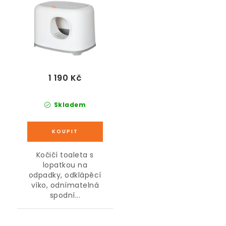
1 190 Kč
Skladem
Kočičí toaleta s
lopatkou na
odpadky, odklápěcí
víko, odnímatelná
spodní...